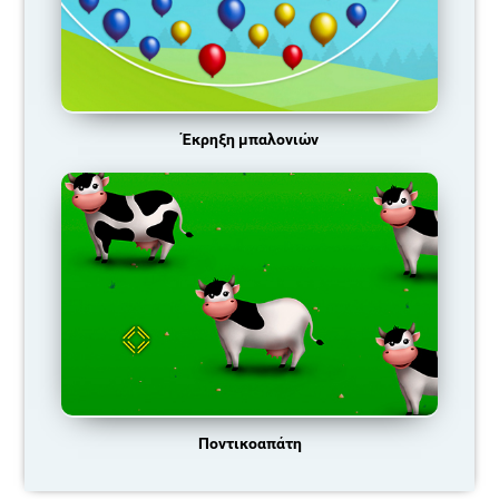
Έκρηξη μπαλονιών
Ποντικοαπάτη