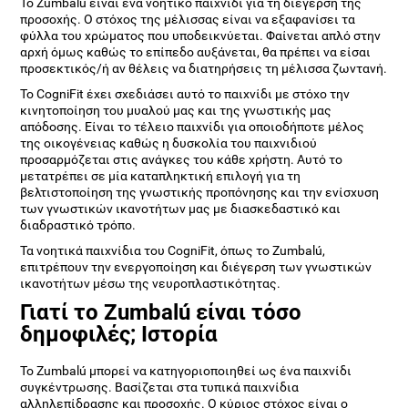
Το Zumbalú είναι ένα νοητικό παιχνίδι για τη διέγερση της
προσοχής. Ο στόχος της μέλισσας είναι να εξαφανίσει τα
φύλλα του χρώματος που υποδεικνύεται. Φαίνεται απλό στην
αρχή όμως καθώς το επίπεδο αυξάνεται, θα πρέπει να είσαι
προσεκτικός/ή αν θέλεις να διατηρήσεις τη μέλισσα ζωντανή.
Το CogniFit έχει σχεδιάσει αυτό το παιχνίδι με στόχο την
κινητοποίηση του μυαλού μας και της γνωστικής μας
απόδοσης. Είναι το τέλειο παιχνίδι για οποιοδήποτε μέλος
της οικογένειας καθώς η δυσκολία του παιχνιδιού
προσαρμόζεται στις ανάγκες του κάθε χρήστη. Αυτό το
μετατρέπει σε μία καταπληκτική επιλογή για τη
βελτιστοποίηση της γνωστικής προπόνησης και την ενίσχυση
των γνωστικών ικανοτήτων μας με διασκεδαστικό και
διαδραστικό τρόπο.
Τα νοητικά παιχνίδια του CogniFit, όπως το Zumbalú,
επιτρέπουν την ενεργοποίηση και διέγερση των γνωστικών
ικανοτήτων μέσω της νευροπλαστικότητας.
Γιατί το Zumbalú είναι τόσο
δημοφιλές; Ιστορία
Το Zumbalú μπορεί να κατηγοριοποιηθεί ως ένα παιχνίδι
συγκέντρωσης. Βασίζεται στα τυπικά παιχνίδια
αλληλεπίδρασης και προσοχής. Ο κύριος στόχος είναι ο