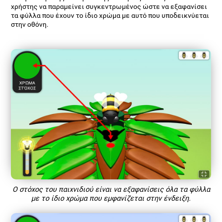
χρήστης να παραμείνει συγκεντρωμένος ώστε να εξαφανίσει
τα φύλλα που έχουν το ίδιο χρώμα με αυτό που υποδεικνύεται
στην οθόνη.
Ο στόχος του παιχνιδιού είναι να εξαφανίσεις όλα τα φύλλα
με το ίδιο χρώμα που εμφανίζεται στην ένδειξη.