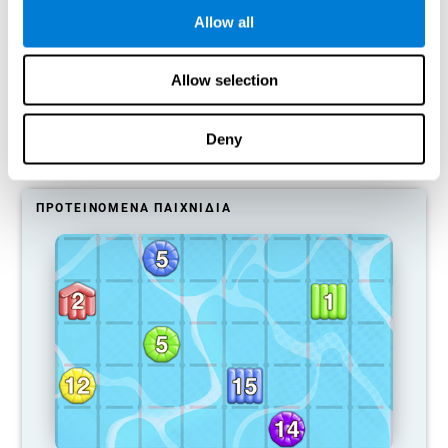
πόρους με τρόπο ώστε να εξαλείφει τις συνδέσεις που δεν
Allow all
χρησιμοποιεί. Με αυτό τον τρόπο, αν δεν χρησιμοποιείται
κανονικά μία γνωστική δεξιότητα, ο εγκέφαλος δεν
υποστηρίζει πόρους για αυτό το πρότυπο νευρωνικής
Allow selection
ενεργοποίησης και κατά συνέπεια, αυτή γίνεται ολοένα και
πιο αδύναμη. Αυτό μας καθιστά λιγότερο ικανούς να
χρησιμοποιήσουμε αυτή τη γνωστική λειτουργία, με
Deny
αποτέλεσμα να γινόμαστε λιγότερο αποτελεσματικοί στην
καθημερινότητά μας.
ΠΡΟΤΕΙΝΌΜΕΝΑ ΠΑΙΧΝΊΔΙΑ