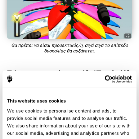
Θα πρέπει να είσαι προσεκτικός/η, σιγά σιγά το επίπεδο
δυσκολίας θα αυξάνεται.
Πώς το νοητικό παιχνίδι “Zumbalú”
βελτιώνει τις γνωστικές μου
δεξιότητες;
Παιχνίδια όπως το Zumbalú του CogniFit διεγείρουν το
This website uses cookies
πρότυπο της συγκεκριμένης νευρωνικής ενεργοποίησης. Η
We use cookies to personalise content and ads, to
συνεχής επανάληψη και η εξάσκηση αυτού του προτύπου
μπορεί να βοηθήσει στη δημιουργία νέων συνάψεων αλλά και
provide social media features and to analyse our traffic.
τα νευρωνικά δίκτυα στην αναδιοργάνωση και ανάκτηση των
We also share information about your use of our site with
αποδυναμωμένων ή επιβαρυμένων γνωστικών λειτουργιών.
our social media, advertising and analytics partners who
Το παιχνίδι Zumbalú βοηθάει στην εξάσκηση της προσοχής. Η