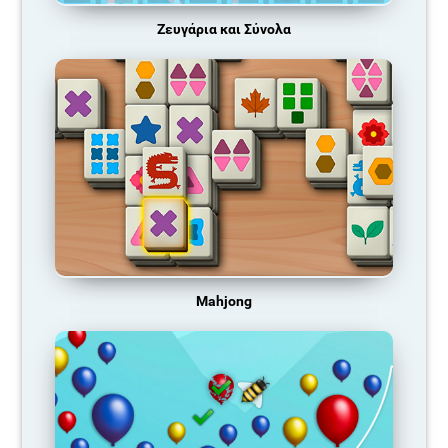
Ζευγάρια και Σύνολα
Mahjong