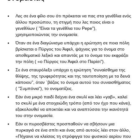
Λες σε ένα φίλο σου ότι πρόκειται να πας στα γενέθλια ενός
άλλου προσώπου, τη στιγμή που λες ποιος είναι ο
γενεθλίων ( "Είναι τα γενέθλια του Pepe"),
χρησιμοποιώντας την ονομασία.
Όταν σε ένα διαγώνισμα υπάρχει η ερώτηση σε ποια πόλη
βρίσκεται ο Πύργος του Άιφελ, ψάχνεις για το όνομα στο
αποθεματικό λεξικό και απαντάς με το όνομα του εκφράζει
την πόλη ( «ο Πύργος του Άιφελ στο Παρίσι").
Σε ένα σταυρόλεξο υπάρχει η ερώτηση "συναίσθημα της
θλίψης, της τρυφερότητας και της ταυτοποίηση με τα δεινά
κάποιου", όταν ΄βάζεις το όνομα αυτού του συναισθήματος
( "Συμπόνια"), το ονοματίζεις.
Εάν ένα μικρό παιδί δείχνει ένα σκυλί και λέει «γαβ», καλεί
το σκυλί με ένα στοιχειώδη τρόπο (από τον ήχο που κάνει),
εξακολουθεί να αποκτάει και να αναπτύσσει την ικανότητά
του στην ονομασία.
Εάν οι πυροσβέστες προσπαθούν να σβήσουν μια
πυρκαγιά σε ένα σπίτι και ένας από αυτούς λέει στον άλλο,
«Πήγαινε να κλείσεις τη στρόφιγγα του φυσικού αερίου που