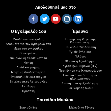
Ακολούθησέ μας στο
Ο Εγκέφαλός Σου
Έρευνα
Μυαλό και εγκέφαλος
Επικύρωση Ψηφιακής
Θεραπευτικής
Δεδομένα για τον εγκέφαλό σου
Παιχνίδια Υπολογιστή
Μέρη του εγκεφάλου
Υγιείς Ενήλικες
Οι νευρώνες
Πιλότοι
Νευρωνική πλαστικότητα
Ολιστική Αξιολόγηση
Νόηση
Υγιείς ηλικιωμένοι (iTV)
Απώλεια μνήμης
Προπόνηση για Ηλικιωμένους
Νοητική Δυσλειτουργία
Γνωστική κατάσταση σε
Εγκεφαλικές λειτουργίες
ηλικιωμένους
Εκτελεστικές Λειτουργίες
Συστηματική αξιολόγηση
Αντίληψη
Ταξινόμηση SG4D
Προσοχή
Παιχνίδια Μυαλού
Σκάκι Online
Μελωδικό Τέννις