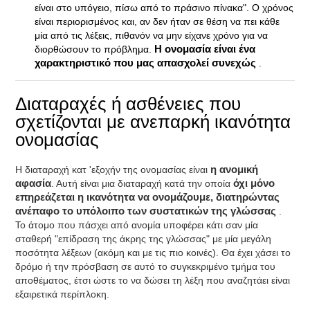
είναι στο υπόγειο, πίσω από το πράσινο πίνακα". Ο χρόνος
είναι περιορισμένος και, αν δεν ήταν σε θέση να πει κάθε
μία από τις λέξεις, πιθανόν να μην είχανε χρόνο για να
διορθώσουν το πρόβλημα.
Η ονομασία είναι ένα
χαρακτηριστικό που μας απασχολεί συνεχώς
.
Διαταραχές ή ασθένειες που
σχετίζονται με ανεπαρκή ικανότητα
ονομασίας
Η διαταραχή κατ 'εξοχήν της ονομασίας είναι
η ανομική
αφασία
. Αυτή είναι μια διαταραχή κατά την οποία
όχι μόνο
επηρεάζεται η ικανότητα να ονομάζουμε, διατηρώντας
ανέπαφο το υπόλοιπο των συστατικών της γλώσσας
.
Το άτομο που πάσχει από ανομία υποφέρει κάτι σαν μία
σταθερή "επίδραση της άκρης της γλώσσας" με μία μεγάλη
ποσότητα λέξεων (ακόμη και με τις πιο κοινές). Θα έχει χάσει το
δρόμο ή την πρόσβαση σε αυτό το συγκεκριμένο τμήμα του
αποθέματος, έτσι ώστε το να δώσει τη λέξη που αναζητάει είναι
εξαιρετικά περίπλοκη.