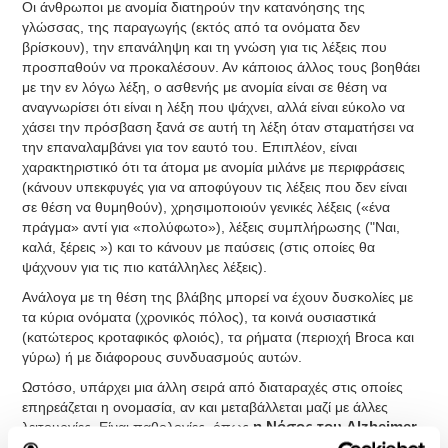
Οι άνθρωποι με ανομία διατηρούν την κατανόησης της
γλώσσας, της παραγωγής (εκτός από τα ονόματα δεν
βρίσκουν), την επανάληψη και τη γνώση για τις λέξεις που
προσπαθούν να προκαλέσουν. Αν κάποιος άλλος τους βοηθάει
με την εν λόγω λέξη, ο ασθενής με ανομία είναι σε θέση να
αναγνωρίσει ότι είναι η λέξη που ψάχνει, αλλά είναι εύκολο να
χάσει την πρόσβαση ξανά σε αυτή τη λέξη όταν σταματήσει να
την επαναλαμβάνει για τον εαυτό του. Επιπλέον, είναι
χαρακτηριστικό ότι τα άτομα με ανομία μιλάνε με περιφράσεις
(κάνουν υπεκφυγές για να αποφύγουν τις λέξεις που δεν είναι
σε θέση να θυμηθούν), χρησιμοποιούν γενικές λέξεις («ένα
πράγμα» αντί για «πολύφωτο»), λέξεις συμπλήρωσης ("Ναι,
καλά, ξέρεις ») και το κάνουν με παύσεις (στις οποίες θα
ψάχνουν για τις πιο κατάλληλες λέξεις).
Ανάλογα με τη θέση της βλάβης μπορεί να έχουν δυσκολίες με
τα κύρια ονόματα (χρονικός πόλος), τα κοινά ουσιαστικά
(κατώτερος κροταφικός φλοιός), τα ρήματα (περιοχή Broca και
γύρω) ή με διάφορους συνδυασμούς αυτών.
Ωστόσο, υπάρχει μια άλλη σειρά από διαταραχές στις οποίες
επηρεάζεται η ονομασία, αν και μεταβάλλεται μαζί με άλλες
λειτουργίες. Είναι παθολογίες, όπως
η Νόσος του Alzheimer,
η Ειδική Διαταραχή Απομείωσης Γλώσσας (SLI) ή