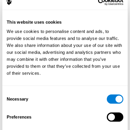
σημασιολογική άνοια
.
Παρά το γεγονός ότι εμφανίζονται προβλήματα της Ονομασίας
στην σημασιολογική άνοια, δεν είναι το ίδιο πράγμα. Ως εκ
This website uses cookies
τούτου, δεν πρέπει να συγχέουμε τα προβλήματα της
We use cookies to personalise content and ads, to
Ονομασίας με τη σημασιολογική άνοια. Σε αυτή την περίπτωση,
αυτό που συμβαίνει είναι ότι το άτομο χάνει τις ήδη κεκτημένες
provide social media features and to analyse our traffic.
πληροφορίες στο σημασιολογικό απόθεμα, όχι την πρόσβαση
We also share information about your use of our site with
στο απόθεμα. Έτσι, το άτομο δεν είναι σε θέση να παρέχει
our social media, advertising and analytics partners who
κάποια πληροφορία (ίσως πολύ γενικές πληροφορίες) για τη
may combine it with other information that you’ve
λέξη που προσπαθεί να πει.
provided to them or that they’ve collected from your use
Επιπλέον, στην
δυσλεξία ή στη διαταραχή ελλειμματικής
of their services.
προσοχής με υπερκινητικότητα (ΔΕΠΥ)
, μπορούν επίσης
να προκληθούν προβλήματα στην ονομασία των λέξεων ή την
ταχύτητα με την οποία εκτελεί το έργο αυτό.
Consent
Necessary
Selection
Πως να μετρήσουμε και να
αξιολογήσουμε την ικανότητα της
ονομασίας;
Preferences