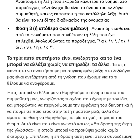
Ανακτούμε τη λέξη που εκφράζει καλύτερα το νόημα. Στο
παράδειγμα, «Αντώνης» θα είναι το όνομα του εν λόγω
συμμαθητή, και ως εκ τούτου η πιο κατάλληλη λέξη. Αυτό
θα είναι το κλειδί της διαδικασίας της ονομασίας
Φάση 3 (ή απόθεμα φωνημάτων)
. Ανακτούμε κάθε ένα
από τα φωνήματα που συνθέτουν τη λέξη που έχει
επιλεχθεί. Ακολουθώντας το παράδειγμα, "/ α /, / ν /, / τ /, /
ώ /, / ν /, / η /, / ς /".
Τα τρία αυτά συστήματα είναι ανεξάρτητα και το ένα
μπορεί να αλλάξει χωρίς να επηρεάζει τα άλλα
. Έτσι, η
ικανότητα να ανακτήσουμε μια συγκεκριμένη λέξη στο λεξιλόγιο
μας είναι ανεξάρτητη από τη γνώση που έχουμε για το τι
θέλουμε να αναφέρουμε.
Έτσι, μπορεί να θέλουμε να θυμηθούμε το όνομα αυτού του
συμμαθητή μας, γνωρίζοντας τι σχέση που έχουμε με τον ίδιο,
και μπορώντας να περιγράψουμε την εμφάνισή του διανοητικά ή
να πούμε σε ποιο έτος στην τάξη ήμασταν μαζί, αλλά δεν
είμαστε σε θέση να θυμηθούμε, σε μία στιγμή, το μικρό του
όνομα. Αυτό είναι που είναι γνωστό και ως «Επίδραση της άκρη
της γλώσσας», η οποία μπορεί να προκύψει χωρίς καμία
διαταραχή. Επιπλέον, η επίδραση αυτή είναι στενά συνδεδεμένη