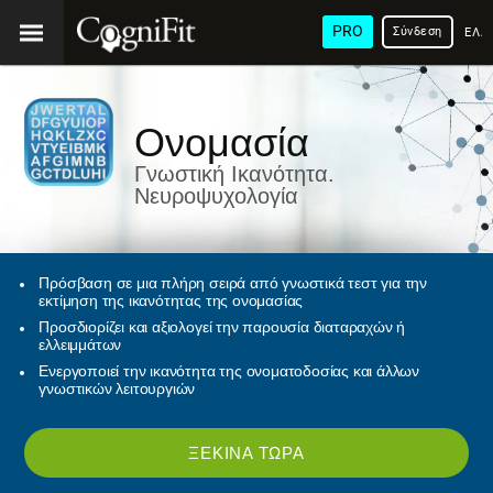
PRO
Σύνδεση
ΕΛΛ
Ονομασία
Γνωστική Ικανότητα.
Νευροψυχολογία
Πρόσβαση σε μια πλήρη σειρά από γνωστικά τεστ για την
εκτίμηση της ικανότητας της ονομασίας
Προσδιορίζει και αξιολογεί την παρουσία διαταραχών ή
ελλειμμάτων
Ενεργοποιεί την ικανότητα της ονοματοδοσίας και άλλων
γνωστικών λειτουργιών
ΞΕΚΊΝΑ ΤΏΡΑ