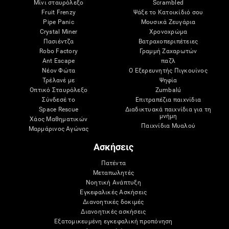
Μίνι σταυρόλεξο
Scrambled
Fruit Frenzy
Ψάξε το Κατοικίδιό σου
Pipe Panic
Μουσικά Ζευγάρια
Crystal Miner
Χρονοχρώμα
Πασιέντζα
Βατραχοπεριπέτειες
Robo Factory
Γραμμή Ζαχαρωτών
Ant Escape
παζλ
Νέον Φώτα
Ο Εξερευνητής Πιγκουίνος
Τρέλανέ με
Ψηφία
Οπτικό Σταυρόλεξο
Zumbalú
Σύνδεσέ το
Επιτραπέζια παιχνίδια
Space Rescue
Διαδικτυακά παιχνίδια για τη
μνήμη
Χάος Μαθηματικών
Παιχνίδια Μυαλού
Μαρμάρινος Αγώνας
Ασκήσεις
Πατέντα
Μεταπωλητές
Νοητική Ανάπτυξη
Εγκεφαλικές Ασκήσεις
Διανοητικές δοκιμές
Διανοητικές ασκήσεις
Εξατομικευμένη εγκεφαλική προπόνηση