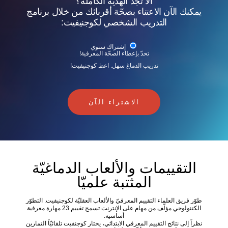
ألا تجد الهدية الكاملة؟
يمكنك الآن الاعتناء بصحّة أقربائك من خلال برنامج
التدريب الشخصي لكوجنيفيت:
إشتراك سنوي
تحدّ بإعطاء الصحّة المعرفية!
تدريب الدماغ سهل. اعط كوجنيفيت!
الاشتراء الآن
التقييمات والألعاب الدماغيّة
المثتبة علميّا
طوّر فريق العلماء التقييم المعرفيّ والألعاب العقليّة لكوجنيفيت. التطوّر
الكتنولوجي مؤلّف من مهام على الإنترنت تسمح تقييم 23 مهارة معرفية
أساسية.
نظراً إلى نتائج التقييم المعرفي الابتدائي، يختار كوجنفيت تلقائيّاً التمارين