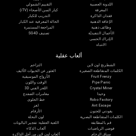
اللدونة العصبية
التقييم الشمولي
المعرفة
كبار السن الأصحاء (iTV)
فقدان الذاكرة
التدريب للكبار
الإعاقة الذهنية
الحالة المعرفية عند الكبار
وظائف ذهنية
المراجعة المستمرة
الأعمال التنفيذيّة
تصنيف SG4D
الإدراك الحسى
الانتباه
ألعاب عقلية
الشطرنج اون لاين
التزاحم
الكلمات المتقاطعة الصغيرة
العثور عن الحيوات الأليف
Fruit Frenzy
الأزواج الموسيقية
Pipe Panic
الوقت واللون
Crystal Miner
اللغز الفني 3D
وحيدا
مغامرات الضفدع
Robo Factory
خط الحلوى
Ant Escape
لغز
يقودني للجنون
الأرقام
الكلمات المتقاطعة البصرية
لون النحلة
قم بالمطابقة
اللعبة العقلية: تفجير البالونات
فوضى الرياضيات
ألعاب الذكاء
سباق الرخام
ألعاب اون لاين من آجل الذاكرة