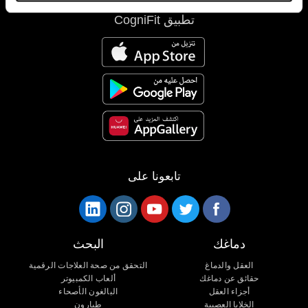
تطبيق CogniFit
تابعونا على
دماغك
البحث
العقل والدماغ
التحقق من صحة العلاجات الرقمية
حقائق عن دماغك
ألعاب الكمبيوتر
أجزاء العقل
البالغون الأصحاء
الخلايا العصبية
طيارون