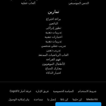
التنس الموسيقي
ألعاب عقلية
تمارين
براءة اختراع
البائعين
تطور إدراكى
تدريبات ذهنية
اختبارات ذهنية
تدريبات ذهنية
تدريب عقلي شخصي
تدريب ذهنى
العاب الرياضيات الممتعة
فهم القراءة
الأطفال الموهوبون
معارك الدماغ
اختبار الذكاء
شروط الاستخدام
السياسة الخصوصية
فريق الإدارة
غرفة أخبار CogniFit
Media Kit
كن حليفا
كن بائعًا
إتصل بنا
مساعدة
بيان إمكانية الوصول