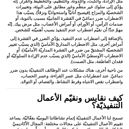
مثل الإرادة، والكبت، واللدونة، والتنظيم، والتخطيط والقرار. إنّه
يؤدّي إلى سلوك غير منظّم وغير مطابق على البيئة، وتغييرات
الشخصيّة والمزاج (فيصبح أنانيّاً واستحواذيّا ونزقاً). يسبّب هذا
بالنوبة، أو
الاضطراب ضرر دماغيّ في القشرة الجانبيّة مسبب
صدمات الرأس، أو الأورام، أو أمراض الأعصاب، مثل مرض بيك
. إنّه
مهمّ جدّا أن نقيّم اضطراب عدم التنفيذ بسبب أهميّته للشخص.
بالإضافة إلى اضطراب عدم التنفيذ، يؤدّي الضرر في القشرة إلى
الاضطراب المداريّ الأماميّ
أمراض أخرى، مثل
(الذي يسبّب تغيير
الشخصيّة المشتقّ من ضرر في القشرة المداريّة الأماميّة)، أو
الاضطراب الأوسطيّ الأماميّ (الذي يسبّب عدم الإرادة السلوكيّة أو
فقدان العاطفة، مثل الصمت).
من ناحية أخرى، هناك مشكلات عند الوظائف التنفيذيّة بدون ضرر
عسر القراءة
عسر الحساب
دماغيّ. عند اضطرابات مثل
، و
،
اضطراب نقص الانتباه وفرط النشاط
الفصام
التوحّد
و
، و
، أو
.
كيف نقايس ونقيّم الأعمال
التنفيذيّة؟
تسمح لنا الأعمال التنفيذيّة إتمام نشاطاتنا اليوميّة بفعّاليّة. يساعد
المجال الأكاديميّ
تقييم الأعمال التنفيذيّة على مجالات مختلفة: