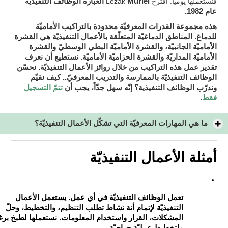
فنستعملها يوميّا. اقترح Lezak
Muriel العبارة الوظائف التنفيذيّة
عام 1982.
هذه مجموعة القدرات المعرفيّة محدودة بالتراكيب الأماميّة
للدماغ. المناطق الدماغيّة المتعلّقة بالأعمال التنفيذيّة هي القشرة
الأماميّة الجانبيّة، والقشرة الأماميّة البطي الوسطيّ والقشرة
الأماميّة المداريّة والقشرة الحزاميّة الأماميّة. نستطيع أن نعرف
نحسّن
تقدير عمل هذه التراكيب من خلال روائز الأعمال التنفيذيّة.
الوظائف التنفيذيّة بالممارسة والتدريب المعرفيّ.
. كيف نقيّم
يجب أن
تتمّ التسجيل
وندرّب الوظائف التنفيذية؟ إنّه سهل جدّاً،
فقط
.
ما هي المهارات المعرفيّة التي تشكّل الأعمال التنفيذيّة؟
أمثلة الأعمال التنفيذيّة
تعمل الوظائف التنفيذيّة في أي عمل. يستعمل الأعمال
التنفيذيّة لإتمام أنة نشاط تطلب التنظيم، والتخطيط، وحلّ
المشكلات، القرار واستخدام المعلومات. نستعملها لطبخ برغ