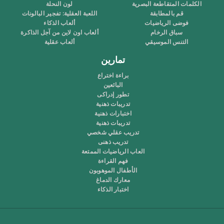
الكلمات المتقاطعة البصرية
لون النحلة
قم بالمطابقة
اللعبة العقلية: تفجير البالونات
فوضى الرياضيات
ألعاب الذكاء
سباق الرخام
ألعاب اون لاين من آجل الذاكرة
التنس الموسيقي
ألعاب عقلية
تمارين
براءة اختراع
البائعين
تطور إدراكى
تدريبات ذهنية
اختبارات ذهنية
تدريبات ذهنية
تدريب عقلي شخصي
تدريب ذهنى
العاب الرياضيات الممتعة
فهم القراءة
الأطفال الموهوبون
معارك الدماغ
اختبار الذكاء