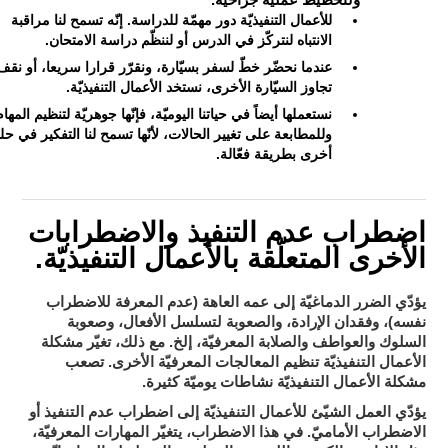
ولتخطيط عمليّة جراحيّة.
للأعمال التنفيذيّة دور مهمّة للدراسة. إنّه تسمح لنا مراقبة
الانتباه لنتركّز في الدرس أو لننظّم دراسة الامتحان.
عندما نحضّر خطّ لسفر بسيّارة، ونقرّر قرارا سريعا، أو نقف
تجاوز السيّارة الأخرى، نستخد الأعمال التنفيذيّة.
نستعملها أيضاً في حياتنا اليوميّة، فإنّها جوهريّة لتنظيم المهام
وللمطابعة على تغيير الحالات، لأنّها تسمح لنا التفكير في حل
أخرى بطريقة فعّالة.
اضطراب عدم التنفيذ والاضطرابات
الأخرى المتعلّقة بالأعمال التنفيذيّة.
يؤدّي الضرر الدماغيّة إلى عمه العاهة (عدم المعرفة للاضطراب
نفسه)، وفقدان الإرادة، والصعوبة لتسلسل الأفعال، وصعوبة
السلوك والعواطف والصلابة المعرفيّة، إلخ. مع ذلك، تغيّر مشكلة
تصعب
الأعمال التنفيذيّة تنظيم المعالجات المعرفيّة الأخرى.
مشكلة الأعمال التنفيذيّة نشاطات يوميّة كثيرة.
اضطراب عدم التنفيذ أو
يؤدّي العمل الشيّئ للأعمال التنفيذيّة إلى
الاضطراب الأماميّ
. في هذا الاضطراب، يتغيّر المهارات المعرفيّة،