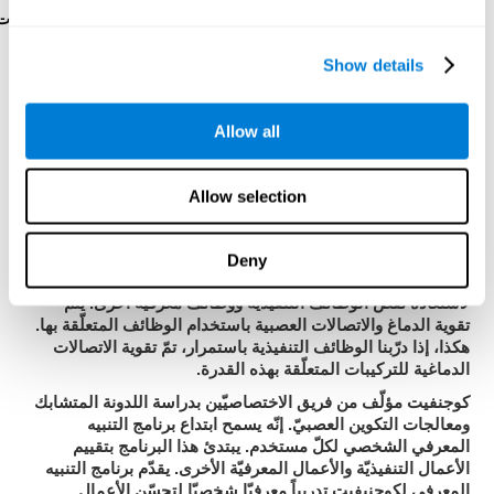
رائز البرمجةVIPER-PLAN
: عليك أن تُخرج كرة من تيه بحركات
قليلة وبسرعة.
Show details
كيف نستعيد أو نحسّن الأعمال
Allow all
التنفيذيّة؟
Allow selection
يمكننا تدريب جميع المهارات المعرفيّة، مثل الإدراك، لتحسّنها.
كوجنفيت
نقدّم في
الإمكانيّة لإتمامه بطريقة مهنيّة.
اللدونة الدماغية
هي أساس استعادة الوظائف التنفيذية
إنّ
Deny
والقدرات المعرفية الأخرى
لكوجنيفيت
.
مجموعة تمارين مصمّمة
لاستعادة نقص الوظائف التنفيذية ووظائف معرفية أخرى. يتمّ
تقوية الدماغ والاتصالات العصبية باستخدام الوظائف المتعلّقة بها.
هكذا، إذا درّبنا الوظائف التنفيذية باستمرار، تمّ تقوية الاتصالات
الدماغية للتركيبات المتعلّقة بهذه القدرة.
كوجنفيت
مؤلّف من فريق الاختصاصيّين بدراسة اللدونة المتشابك
برنامج التنبيه
ومعالجات التكوين العصبيّ. إنّه يسمح ابتداع
المعرفي الشخصي
لكلّ مستخدم. يبتدئ هذا البرنامج بتقييم
الأعمال التنفيذيّة والأعمال المعرفيّة الأخرى. يقدّم برنامج التنبيه
لكوجنيفيت
المعرفي
تدريباً معرفيّا شخصيّا لتحسّن الأعمال