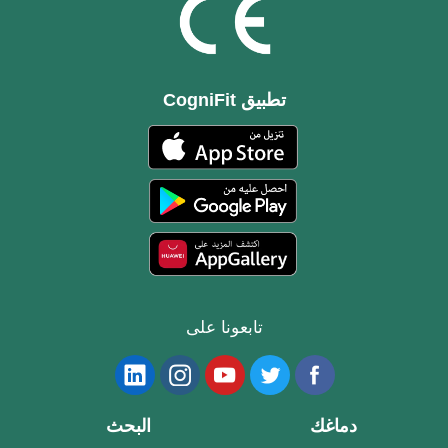
تطبيق CogniFit
تابعونا على
دماغك
البحث