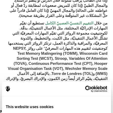
(إذا كان الطالب يراقب سلوكه خلال الدرس أو ينظّم دراسته)،
والمجال الطبيّ
(إذا كان للمريض صععوبات لمطابقة ردّ فعال أو
والمجال المهنيّ
عواطفه على الحالة)
(إذا كان العامل قادراً على
حلّ المشكلات غير المتوقّعة وعلى القرار بطريقة صحيحة).
التقييم النفسيّ-العصبيّ الكامل
من خلال
نستطيع أن نقيّم
المهارات الإدراكيّة المختلفة، مثل الأعمال التنفيذيّة، بدقّة.
لكوجنيفيت
مجموعة الروائز التي تقيّم المهارات المعرفيّة التي
تشكّل الأعمال التنفيذيّة، مثل الكبت، والتخطيط، واللدونة
المعرفيّة، والمراقبة والذاكرة العمل، ترتكز الروائز التي يستخدمها
كوجنفيتت
لتقييم هذه المهارات المعرفيّ' على روائز NEPSY,
Test Memory Malingering (TOMM), Wisconsin Card
Sorting Test (WCST), Stroop, Variables Of Attention
(TOVA), Continuous Performance Test (CPT), Hooper
Visual Organisation Task (VOT), Wechsler Memory Scale
(WMS) وTorre de Londres (TOL). بالإضافة إلى الأعمال
التنفيذيّة، يقيّم الرائز أيضاً زمن الكمون، والإدراك البصريّ، والإدراك
المكانيّ، والتسمية، وذاكرة السياق، والذاكرة البصريّة، والذاكرة
الصوتية قصيرة المدى، والذاكرة قصير المدى، والاعتراف، وسرعة
المعالجة، والمراجعة البصريّة، والتنسيق بين العين واليد والانتباه
المقسّم.
This website uses cookies
رائز الاعترافCOM-NAM
: تظهر الأشاء من خلال الصورة أو