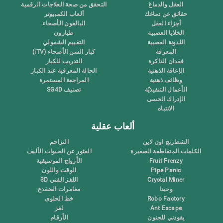
العقل والدماغ
التحقق من صحة العلاجات الرقمية
حقائق عن دماغك
ألعاب الكمبيوتر
أجزاء العقل
البالغون الأصحاء
الخلايا العصبية
طيارون
اللدونة العصبية
التقييم الشمولي
المعرفة
كبار السن الأصحاء (iTV)
فقدان الذاكرة
التدريب للكبار
الإعاقة الذهنية
الحالة المعرفية عند الكبار
وظائف ذهنية
المراجعة المستمرة
الأعمال التنفيذيّة
تصنيف SG4D
الإدراك الحسى
الانتباه
ألعاب عقلية
الشطرنج اون لاين
التزاحم
الكلمات المتقاطعة الصغيرة
العثور عن الحيوات الأليف
Fruit Frenzy
الأزواج الموسيقية
Pipe Panic
الوقت واللون
Crystal Miner
اللغز الفني 3D
وحيدا
مغامرات الضفدع
Robo Factory
خط الحلوى
Ant Escape
لغز
يقودني للجنون
الأرقام