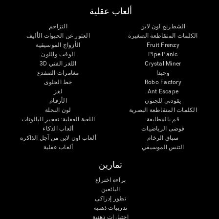
ألعاب عقلية
الشطرنج اون لاين
التزاحم
الكلمات المتقاطعة الصغيرة
العثور عن الحيوات الأليف
Fruit Frenzy
الأزواج الموسيقية
Pipe Panic
الوقت واللون
Crystal Miner
اللغز الفني 3D
وحيدا
مغامرات الضفدع
Robo Factory
خط الحلوى
Ant Escape
لغز
يقودني للجنون
الأرقام
الكلمات المتقاطعة البصرية
لون النحلة
قم بالمطابقة
اللعبة العقلية: تفجير البالونات
فوضى الرياضيات
ألعاب الذكاء
سباق الرخام
ألعاب اون لاين من آجل الذاكرة
التنس الموسيقي
ألعاب عقلية
تمارين
براءة اختراع
البائعين
تطور إدراكى
تدريبات ذهنية
اختبارات ذهنية