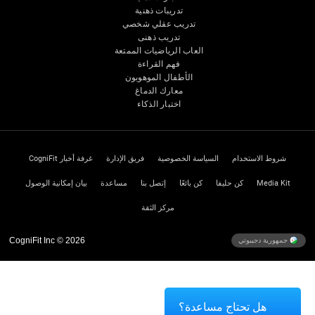
تدريبات ذهنية
تدريب عقلي شخصي
تدريب ذهنى
العاب الرياضيات الممتعة
فهم القراءة
الأطفال الموهوبون
معارك الدماغ
اختبار الذكاء
شروط الاستخدام
السياسة الخصوصية
فريق الإدارة
غرفة أخبار CogniFit
Media Kit
كن حليفا
كن بائعًا
إتصل بنا
مساعدة
بيان إمكانية الوصول
مركز الثقة
CogniFit Inc © 2026
جمهورية دجيبوتي
هل تحتاج مساعدة؟