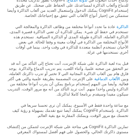
بإدماج أحدث البحوث في
لدونة الدماغ
، CogniFit تطور تداريب محددة
للدماغ وألعاب الذاكرة لمساعدتك على الحفاظ على صحتك. عن طريق
إستخدام CogniFit يمكنك الدخول وإستعمال العديد من ألعاب الذاكرة وأيضا
ستتمكن من إختيار أنواع الألعاب التي تتفق مع إحتياجاتك الخاصة.
الذاكرة
عادة ما تحدد أنواعا مختلفة من وظائف الذاكرة والمعالجة التي
تستخدم في حفظ أي شيء. يمكن للذاكرة أن تعني الذاكرة قصيرة المدى،
الذاكرة العاملة، الذاكرة طويلة المدى أو الذاكرة السياقية. نستخدم هذه
الأنواع المختلفة من الذاكرة في أوقات معينة و وفقا للحالة. في بعض
الأحيان نستخدم أنظمة متعددة للذاكرة في وقت واحد، بينما في أوقات
أخرى نستخدمها في عزلة.
قبل بدء لعبة الذاكرة على شبكة الإنترنت، أنت تحتاج إلى التأكد من أنه قد
تم التحقق من صحته علميا، وأثناء اللعب، يتم تدريب الدماغ والذاكرة. يوجد
فارق هام بين ألعاب الذاكرة المجانية التي لا تختبر أو تدرب ذاكرتك العاملة،
وبين
الألعاب الدماغية
على الإنترنت المصممة بطريقة علمية والتي هي أكثر
فعالية. وأيضا من المهم إستخدام برنامج يمكن أن يدرب أنواعا مختلفة من
الذاكرة وليس واحدا منهم. أنت تريد التأكد من أنه مع مرور الوقت، التدريب
سيكون مفيدا وسيقدم برنامجا كاملا لذاكرتك.
مع ساعة واحدة فقط في الأسبوع، يمكنك أن ترى تحسنا سريعا في
الذاكرة. بإستخدام CogniFit يمكنك أيضا تتبع تقدمك بسهولة و رؤية كيف
تحسنك مع مرور الوقت، ويمكنك المقارنة مع بقية العالم.
تمارين الذاكرة CogniFit هي متاحة على شبكة الإنترنت لتتمكن من إكتشاف
مستوى ذاكرتك الحالي، والحصول على فهم أفضل لمستواك المعرفي