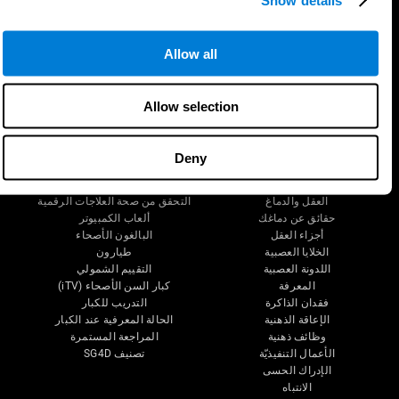
Allow all
تابعونا على
Allow selection
Deny
دماغك
البحث
العقل والدماغ
التحقق من صحة العلاجات الرقمية
حقائق عن دماغك
ألعاب الكمبيوتر
أجزاء العقل
البالغون الأصحاء
الخلايا العصبية
طيارون
اللدونة العصبية
التقييم الشمولي
المعرفة
كبار السن الأصحاء (iTV)
فقدان الذاكرة
التدريب للكبار
الإعاقة الذهنية
الحالة المعرفية عند الكبار
وظائف ذهنية
المراجعة المستمرة
الأعمال التنفيذيّة
تصنيف SG4D
الإدراك الحسى
الانتباه