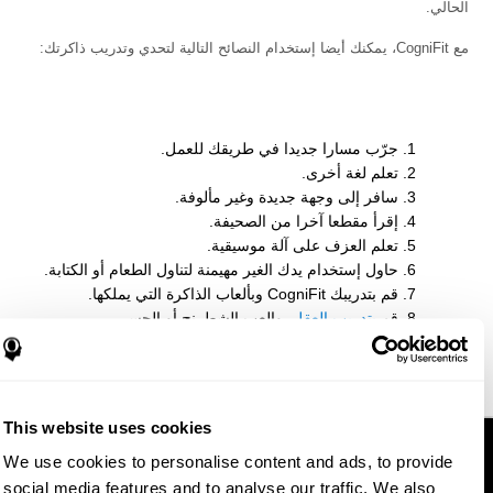
الحالي.
مع CogniFit، يمكنك أيضا إستخدام النصائح التالية لتحدي وتدريب ذاكرتك:
جرّب مسارا جديدا في طريقك للعمل.
تعلم لغة أخرى.
سافر إلى وجهة جديدة وغير مألوفة.
إقرأ مقطعا آخرا من الصحيفة.
تعلم العزف على آلة موسيقية.
حاول إستخدام يدك الغير مهيمنة لتناول الطعام أو الكتابة.
قم بتدريبك CogniFit وبألعاب الذاكرة التي يملكها.
قم
بتدريب العقل
, وإلعب الشطرنج أو الجسر.
تعلم كلمة جديدة كل يوم.
باشر في برنامج
تدريب الدماغ
.
This website uses cookies
We use cookies to personalise content and ads, to provide
social media features and to analyse our traffic. We also