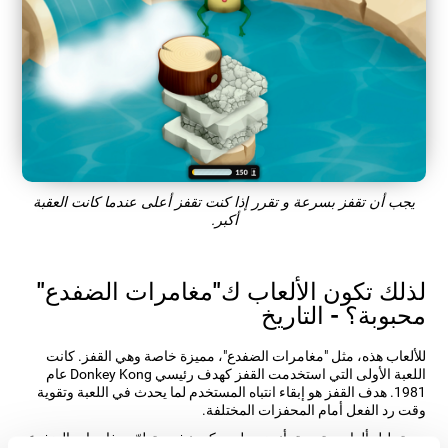
يجب أن تقفز بسرعة و تقرر إذا كنت تقفز أعلى عندما كانت العقبة
أكبر.
لذلك تكون الألعاب ك"مغامرات الضفدع"
محبوبة؟ - التاريخ
للألعاب هذه، مثل "مغامرات الضفدع"، مميزة خاصة وهي القفز. كانت
اللعبة الأولى التي استخدمت القفز كهدف رئيسي Donkey Kong عام
1981. هدف القفز هو إبقاء انتباه المستخدم لما يحدث في اللعبة وتقوية
وقت رد الفعل أمام المحفزات المختلفة.
بعد تحليل ألعاب متعددة، أنجز مطورو كوجنيفيت تطوّر مغامرات الضفدع