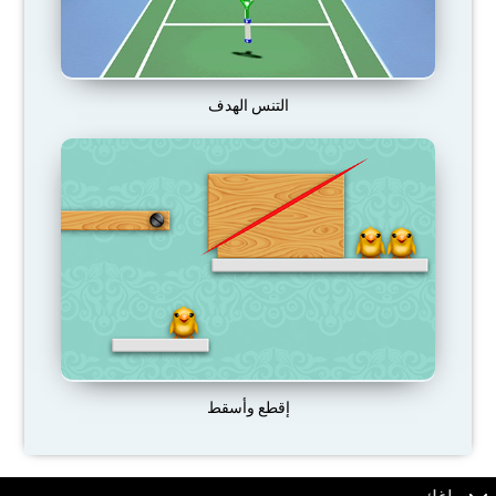
التنس الهدف
إقطع وأسقط