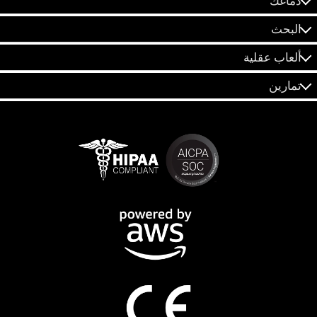
دماغك
البحث
ألعاب عقلية
تمارين