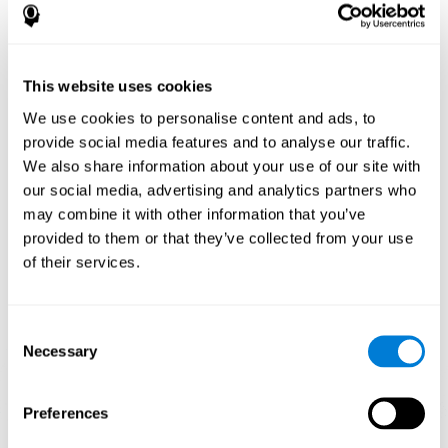
باندماج السرعة، قفز مزدوج وعقبات لتحدي مهاراتك المعرفية باستمرار.
كيف تحسّن اللعبة العقلية "مغامرات
الضفدع" مهاراتي المعرفية؟
This website uses cookies
باستخدام ألعاب مثل "مغامرات الضفدع" ينشّط كوجنيفيت نمط تنشيط
We use cookies to personalise content and ads, to
عصبي متنوعي.
provide social media features and to analyse our traffic.
تنبيه المهارات المعرفية باستمرار قد يساعد في إنشاء تشابك عصبي
We also share information about your use of our site with
جديد، إعادة تنظيم الدوائر العصبية وتحسّن الوظائف التنفيذية. في اللعبة
"مغامرات الضفدع" الهدف هو تنشيط القدرات المتعلّقة بالتقدير والكبت.
our social media, advertising and analytics partners who
may combine it with other information that you’ve
الأسبوع الأوّل
الأسبوع الثاني
الأسبوع الثالث
provided to them or that they’ve collected from your use
of their services.
Consent
Necessary
Selection
Preferences
إسقاط رسومي توجيهي للشبكات العصبية بعد 3 أسابيع.