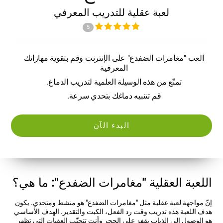
لعبة عقلية للتدريب المعرفي
5
العب "مغامرات الضفدع" على الإنترنت وقم بتقوية مهاراتك
المعرفية
تمتّع من هذه الوسيلة العلمية لتدريب الدماغ.
قم تتنبيه دماغك بتحدي سرعة.
البدء الآن
اللعبة العقلية "مغامرات الضفدع": ما هي؟
إنّ مواجهة لعبة عقلية مثل "مغامرات الضفدع" هو منشط ومتحدي. يكون
هدف اللعبة هذه تدريب وقت رد الفعل، الكبت والتقدير. الهدف الأساسي
هو الوصول إلى الذباب بقفز على الحجر وأنت تتجنّب العقبات التي تظهر