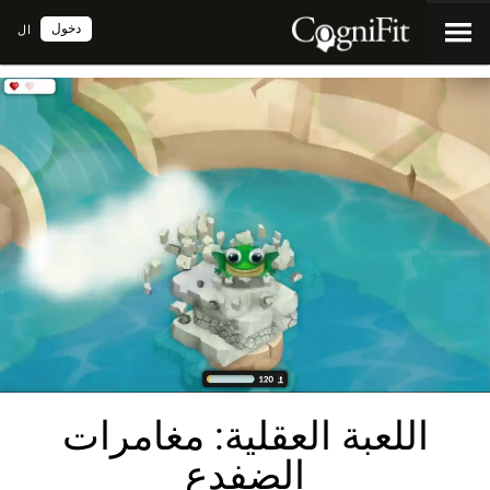
دخول
ال
اللعبة العقلية: مغامرات
الضفدع