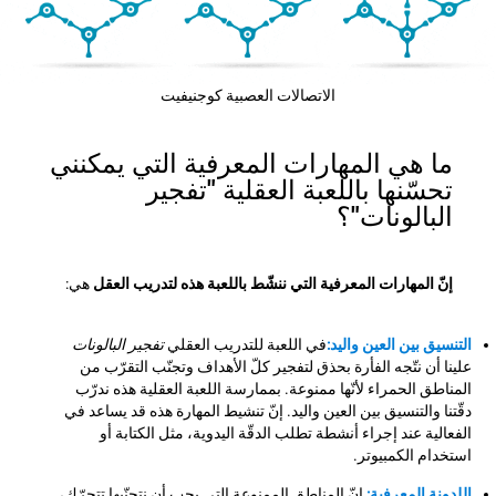
الاتصالات العصبية كوجنيفيت
ما هي المهارات المعرفية التي يمكنني
تحسّنها باللعبة العقلية "تفجير
البالونات"؟
إنّ المهارات المعرفية التي ننشّط باللعبة هذه لتدريب العقل
هي:
التنسيق بين العين واليد:
في اللعبة للتدريب العقلي
تفجير البالونات
علينا أن نتّجه الفأرة بحذق لتفجير كلّ الأهداف وتجنّب التقرّب من
المناطق الحمراء لأنّها ممنوعة. بممارسة اللعبة العقلية هذه ندرّب
دقّتنا والتنسيق بين العين واليد. إنّ تنشيط المهارة هذه قد يساعد في
الفعالية عند إجراء أنشطة تطلب الدقّة اليدوية، مثل الكتابة أو
استخدام الكمبيوتر.
اللدونة المعرفية:
إنّ المناطق الممنوعة التي يجب أن نتجنّبها تتحرّك،