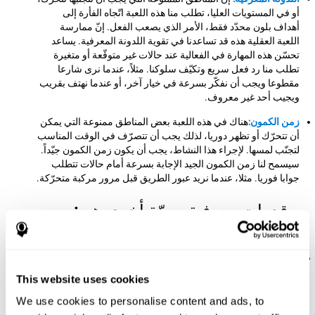
أو في المستويات العليا، تطلب منا هذه اللعبة اتّجاه الفأرة إلى
أهداف بلون محدّد فقط، الأمر الذي يصعب الفعل. إنّ ممارسة
اللعبة العقلية هذه قد تساعدنا في تقوية اللدونة المعرفية. يساعد
تحسّن هذه المهارة في الفعالية عند حالات غير متوقّعة أو متغيرة
تطلب منا رد فعل سريع وتكيّف سلوكنا. مثلاً، عندما نرى شارعا
مقطوعا ويجب أن نفكّر بسرعة في خيار آخر، أو عندما نهتف بقريب
ويجيب أحد غير معروف.
زمن الكمون:
هناك في هذه اللعبة بعض المناطق ممنوعة التي يمكن
أن تتحرّك أو تظهر دوريا، لذلك يجب أن تتصرّف في الوقت المناسب
لتجنّب لمسها. لإجراء هذا النشاط، يجب أن يكون زمن الكمون جيّداً.
سيسمح لنا زمن الكمون الجيد الإجابة بسرعة أمام حالات تتطلب
جوابا فوريا. مثلا، عندما نريد عبور الطريق قبل مرور مركبة متحرّكة.
قدرات معرفية مهمّة أخرى هي:
الانتباه المركّز:
في هذه اللعبة العقلية علينا أن نكشف المحفزات
المختلفة التي تظهر في الشاشة إن لم نكشف حضور قنبلة،
This website uses cookies
فنصطدم ونفقد محاولة. بممارسة اللعبة العقلية هذه نقوّي الانتباه
المركّز. تساعد تقوية هذه القدرة المعرفية في الفعالية عند الحالات
We use cookies to personalise content and ads, to
اليومية التي فيها يجب أن نكشف أي حافز مهم. مثلاً، عندما علينا أن