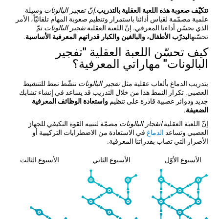
تتكيّف صعوبة هذه اللعبة العقلية بالتدريب
.
إنّ تفجير البالونات
وسيلة
علمية مصمّمة لقياس أدائنا باستمرار وتنظيم صعوبة المهام تلقائيّاً، الأمر
الذي يحسّن أداءنا المعرفي. إنّ اللعبة العقلية
تفجير البالونات
تمّ
تحسّنها
ليدرّب الأطفال، والبالغين والكبار قدراتهم المعرفية الأساسية
.
كيف تحسّن اللعبة العقلية "تفجير
البالونات" مهاراتي المعرفية؟
بتدريب الدماغ بألعاب عقلية مثل
تفجير البالونات
ننشّط نمط للتنشيط
العصبي. تكرار النمط هذا من خلال التدريب قد يساعد في إنشاء تشابك
جديد ودوائر عصبية قادرة على تنظيم
واستعادة الوظائف المعرفية
الضعيفة
.
إنّ اللعبة العقلية
انفجار البالونات
مصمّة لتنبيه القوة التكيفي للجهاز
العصبي وتساعد
الدماغ
في الاستعادة من الاضطرابات التركيبية أو
الأضرار التي تصاب بقدراتنا المعرفية.
الأسبوع الأوّل
الأسبوع الثاني
الأسبوع الثالث