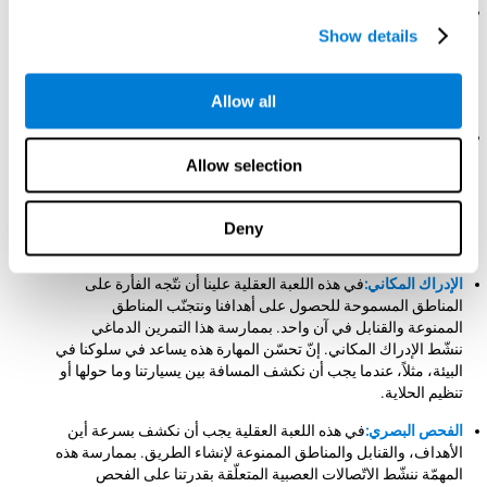
الكبت:
إذا كشفنا خلال اللعبة العقلية قنبلة أو منطقة ممنوعة يجب أن
نوقف خططنا. تساعدنا ممارسة هذا التحدّي العقلي في التنشيط
Show details
وتحسّن قجرتنا على الكبت. إنّه هذه المهارة المعرفية مهمّة لرد
الفعل بسهولة وبطريقة صحيحة أمام حالات تطلب منّا أن نقف. مثلاً،
عندما نريد إجراء تجاوز بالسيارة أو عبور معبر المشاة.
Allow all
المراقبة:
خلال تطوّر هذه اللعبة العقلية علينا أن نحقّق إذا كانت
الاستراتيجيات التي نقوم بها مفيدة أو إذا ينبغي أن نغيّرها. بممارسة
Allow selection
هذا التمرين الدماغي ندرّب ونساعد في تقوية الاتّصالات العصبية
المتعلّقة بقدرتنا على المراقبة. إنّ تحسّن المهارة المعرفية هذه
أساسي لحياتنا اليومية، لأنّه يساعدنا في كشف الأخطاء بسهولة.
Deny
مثلاً، عندما نكتب، نروي قصّة أو نركّب أثاث.
الإدراك المكاني:
في هذه اللعبة العقلية علينا أن نتّجه الفأرة على
المناطق المسموحة للحصول على أهدافنا ونتجنّب المناطق
الممنوعة والقنابل في آن واحد. بممارسة هذا التمرين الدماغي
ننشّط الإدراك المكاني. إنّ تحسّن المهارة هذه يساعد في سلوكنا في
البيئة، مثلاً، عندما يجب أن نكشف المسافة بين يسيارتنا وما حولها أو
تنظيم الحلاية.
الفحص البصري:
في هذه اللعبة العقلية يجب أن نكشف بسرعة أين
الأهداف، والقنابل والمناطق الممنوعة لإنشاء الطريق. بممارسة هذه
المهمّة ننشّط الاتّصالات العصبية المتعلّقة بقدرتنا على الفحص