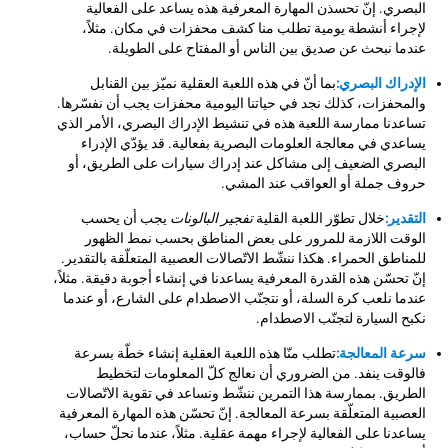
البصري. إنّ تحسذن المهارة المعرفية هذه يساعد على الفعالية
لإجراء أنشطة يومية تطلب منا كشف محفزات في مكان. مثلاً،
عندما نبحث عن صديق بين الناس أو المفتاح على الطويلة.
الإدراك البصري:
بما أنّ في هذه اللعبة العقلية نميّز بين القنابل
والمحفزات، كذلك نجد في حياتنا اليومية محفزات يجب أن نفسّرها.
تساعدنا ممارسة اللعبة هذه في تنشيط الإدراك البصري، الأمر الذي
يساعدي في معالجة العلومات البصرية بفعالية. قد يؤدّي الإدراء
البصري الضعيف إلى مشاكل عند إدراك سيارات على الطريق، أو
حروف جملة أو العواقب عند المشي.
التقدير:
خلال تطوّر اللعبة القلية
تفجير البالونات
يجب أن يحسب
الوقت اللازمة للمرور على بعض المناطق بحسب نمط الظهور
للمناطق الحمراء. هكذا ننشّط الاتّصالات العصبية المتعلّقة بالتقدير.
إنّ تحسّن هذه القدرة المعرفية يساعدنا في إنشاء أجوبة دقيقة. مثلاً،
عندما نلعب كرة السلة، أو نتجنّب الاصطدام على الشارع، أو عندما
نكبح السيارة لتجنّب الاصطدام.
سرعة المعالجة:
تطلب منّا هذه اللعبة العقلية إنشاء خطّة بسرعة
فالوقت ينفد. من الضروري أن نعالج كلّ المعلومات لتخطيط
الطريق. بممارسة هذا التمرين ننشّط ونساعد في تقوية الاتّصالات
العصبية المتعلّقة بسرعة المعالجة. إنّ تحسّن هذه المهارة المعرفية
يساعدنا على الفعالية لإجراء مهمة عقلية. مثلاً، عندما نحلّ حساب،