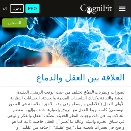
PRO
دخول
العرب
التسجيل
العلاقة بين العقل والدماغ
تصورات ونظريات
الدماغ
تختلف من حيث الوقت الزمني, العقيدة
الدينية والثقافة وكذلك الفلسفات القديمة والحديثة. الحسابات النظرية
الأولى للعقل (أفلاطون وأرسطو وفي وقت لاحق الفلاسفة في العصور
الوسطى) كانت تربط العقل مع الروح, بإعتبارها خالدة وإلهية. معظم
الحالات بما في ذلك وجهات النظر الحديثة, تصنِّف العقل والفكر والوعي
في سياق الخبرة والبيئة. وغالبا ما يُعتبر أن العقل خاصية ذاتية كما هو
واضح في تعبيرات شعبية مثل "إفتح عقلك", "إحذفه من عقلك" أو "