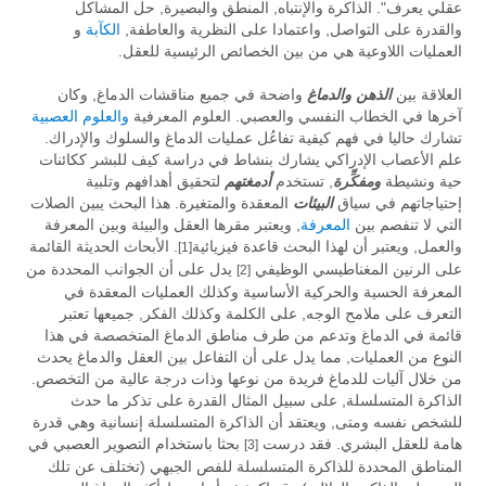
عقلي يعرف". الذاكرة والإنتباه, المنطق والبصيرة, حل المشاكل
والقدرة على التواصل, واعتمادا على النظرية والعاطفة,
الكآبة
و
العمليات اللاوعية هي من بين الخصائص الرئيسية للعقل.
العلاقة بين
الذهن
والدماغ
واضحة في جميع مناقشات الدماغ, وكان
آخرها في الخطاب النفسي والعصبي. العلوم المعرفية
والعلوم العصبية
تشارك حاليا في فهم كيفية تفاعُل عمليات الدماغ والسلوك والإدراك.
علم الأعصاب الإدراكي يشارك بنشاط في دراسة كيف للبشر ككائنات
حية ونشيطة
ومفكِّرة
, تستخدم
أدمغتهم
لتحقيق أهدافهم وتلبية
إحتياجاتهم في سياق
البيئات
المعقدة والمتغيرة. هذا البحث يبين الصلات
التي لا تنفصم بين
المعرفة
, ويعتبر مقرها العقل والبيئة وبين المعرفة
والعمل, ويعتبر أن لهذا البحث قاعدة فيزيائية
. الأبحاث الحديثة القائمة
[1]
على الرنين المغناطيسي الوظيفي
يدل على أن الجوانب المحددة من
[2]
المعرفة الحسية والحركية الأساسية وكذلك العمليات المعقدة في
التعرف على ملامح الوجه, على الكلمة وكذلك الفكر, جميعها تعتبر
قائمة في الدماغ وتدعم من طرف مناطق الدماغ المتخصصة في هذا
النوع من العمليات, مما يدل على أن التفاعل بين العقل والدماغ يحدث
من خلال آليات للدماغ فريدة من نوعها وذات درجة عالية من التخصص.
الذاكرة المتسلسلة, على سبيل المثال القدرة على تذكر ما حدث
للشخص نفسه ومتى, ويعتقد أن الذاكرة المتسلسلة إنسانية وهي قدرة
هامة للعقل البشري. فقد درست
بحثا باستخدام التصوير العصبي في
[3]
المناطق المحددة للذاكرة المتسلسلة للفص الجبهي (تختلف عن تلك