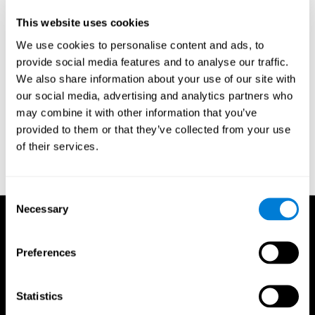
على نفس النتيجة ,ومعرفة أن العمليات النفسية القائمة في الدماغ تنتج
This website uses cookies
نشاط دماغي
.تلك الدراسات تبين أن مجرد الإعتقاد والتوقع الذي
[5]
أنشأه تناول دواء وهمي, يضبط نشاط الدماغ الفسيولوجي والكيميائي.
We use cookies to personalise content and ads, to
provide social media features and to analyse our traffic.
المراجع
ماكين س, غرامن ك, جونغ ت, سيجنوڤسكي ت ج, بوزير ه, ربط الدماغ والعقل
[1]
والسلوك. المجلة الدولية لعلم النفس الفسيولوجي, وحدة التخزين 73, العدد 2, أغسطس
We also share information about your use of our site with
2009, الصفحات 95-100; العمليات العصبية فى علم النفس الفسيولوجي السريري
[2]
our social media, advertising and analytics partners who
كناوسير ن. الخصوصية الوظيفية في الدماغ البشري: نافذة على العمارة الفنية للعقل. بناس
may combine it with other information that you’ve
22 يونيو 2010 (المجلد 107, رقم 25, 11163-1117)
تالڤين إ. الذكرة المتسلسلة: من
[3]
provided to them or that they’ve collected from your use
العقل إلى العقل. أنو. القس. سيكولج. 2002. 53:1-25
جبارد جو العقل و الدماغ,
[4]
of their services.
والإضطرابات الشخصية, المجلة الأمريكية للطب النفسي عام 2005; 162:648-655)
[5]
بيوريجارد م. تأثير العقل على نشاط الدماغ: أدلة دراسات التصوير الدماغي والعلاج النفسي
وتأثير الدواء الوهمي. نورد ج الطب النفسي عام 2009; 63:5-16.
Consent
Necessary
Selection
Preferences
Statistics