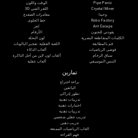
Pipe Panic
الوقت واللون
Crystal Miner
اللغز الفني 3D
وحيدا
مغامرات الضفدع
Robo Factory
خط الحلوى
Ant Escape
لغز
يقودني للجنون
الأرقام
الكلمات المتقاطعة البصرية
لون النحلة
قم بالمطابقة
اللعبة العقلية: تفجير البالونات
فوضى الرياضيات
ألعاب الذكاء
سباق الرخام
ألعاب اون لاين من آجل الذاكرة
التنس الموسيقي
ألعاب عقلية
تمارين
براءة اختراع
البائعين
تطور إدراكى
تدريبات ذهنية
اختبارات ذهنية
تدريبات ذهنية
تدريب عقلي شخصي
تدريب ذهنى
العاب الرياضيات الممتعة
فهم القراءة