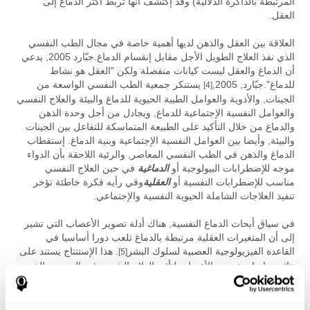
المرتبطة بالذاكرة الدلالية) وقد إكتشف أنها تربط أكثر الدماغ إلى
العقل.
العلاقة بين العقل والذهن لديها أهمية خاصة في مجال الطب النفسي
الذي نفذ العلاج الطويل الأجل مقابل إنقسام الدماغ.جبّارد 2005, يدعي
أن الدماغ والعقل ليست كيانات منفصلة ولكن "العقل هو نشاط
للدماغ".جبّارد, 2005,
يستنكر جمعية الطب النفسي الواسعة من
[4]
الجينات, والأدوية والعوامل الطبية الحيوية للدماغ والبيئة والعلاج النفسي
والعوامل النفسية الإجتماعية للدماغ, ويجادل من أجل وحدة الذهن
والدماغ من خلال التأكيد على الطبيعة المتماسكة للتفاعل بين الجينات
والبيئة, وأيضا بين العوامل النفسية الإجتماعية وبنية الدماغ. إستقطاب
الدماغ والذهن في الطب النفسي المعاصر, والرئية اللاحقة بأن الدواء
موجه للإضطرابات البيولوجية أو
الدماغية
في حين العلاج النفسي
مناسب للإضطرابات النفسية أو
العقلية
وفي رأيه فكرة خاطئة تؤخر
تنفيذ العلاجات الشاملة الحيوية النفسية والإجتماعي.
في سياق أبحاث الدماغ النفسية, هناك أدلة تصوير الأعصاب التي تشير
إلى أن المتغيرات العقلية مرتبطة بالدماغ تلعب دورا أساسيا في
القاعدة الفيزيولوجية العصبية لسلوك البشر
. هذا الإستنتاج يستند على
[5]
نتائج دراسات تصوير الأعصاب لتأثير العلاج النفسي في المرضى الذين
يعانون من الخلل القهري, اضطرابات الهلع أو الإكتئاب أحادي القطب, ما
يظهر أن الوظائف والعمليات المتورطة في نشاط الدماغ تؤثر على
نشاط الدماغ واللدونة. نتائج الدراسات حول تأثير الدواء الوهمي تحصل