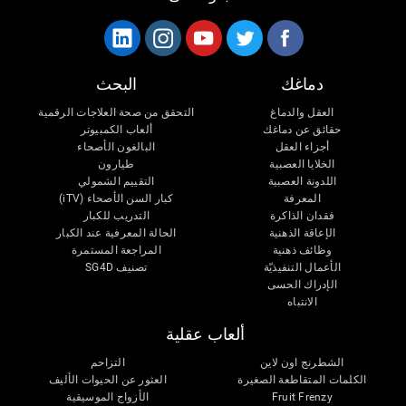
دماغك
البحث
العقل والدماغ
التحقق من صحة العلاجات الرقمية
حقائق عن دماغك
ألعاب الكمبيوتر
أجزاء العقل
البالغون الأصحاء
الخلايا العصبية
طيارون
اللدونة العصبية
التقييم الشمولي
المعرفة
كبار السن الأصحاء (iTV)
فقدان الذاكرة
التدريب للكبار
الإعاقة الذهنية
الحالة المعرفية عند الكبار
وظائف ذهنية
المراجعة المستمرة
الأعمال التنفيذيّة
تصنيف SG4D
الإدراك الحسى
الانتباه
ألعاب عقلية
الشطرنج اون لاين
التزاحم
الكلمات المتقاطعة الصغيرة
العثور عن الحيوات الأليف
Fruit Frenzy
الأزواج الموسيقية