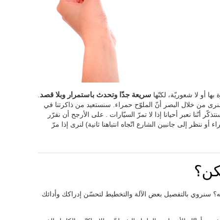
ها أو لا شعوريّة، لكنّها
سريعة جدّا وتحدث باستمرار وبلا قصد
.
رى من خلال البصر أنّ الملوّح حمراء. سنستعيد من ذاكرتنا في
كّر أنّنا نعبر أحيانا إذا لا تمرّ السيّارات . على الأرجح أن نقرّر
 أو ننظر إلى جانبين الشارع اتّجاه انتباهنا ثانية) لنرى إذا مرّ
كن؟
؟ سنروي بالتفصيل بعض الآلة والتخطيط لتحسّن إدراكك وأدائك