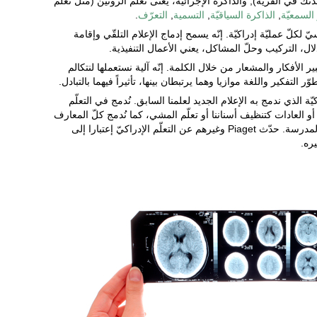
تك في القرية); والذاكرة الإجرائية، يعنى تعلّم الروتين (مثل تعلّم
 السمعيّة
,
الذاكرة السياقيّة
,
التسمية
,
التعرّف
.
ّ لكلّ عمليّة إدراكيّة. إنّه يسمح إدماج الإعلام التلقّي وإقامة
ال، التركيب وحلّ المشاكل، يعني الأعمال التنفيذية.
تعبير الأفكار والمشعار من خلال الكلمة. إنّه آلية نستعملها لنتكالم
ر التفكير واللغة موازيا وهما يرتبطان بينها، تأثيراً فيهما بالتبادل.
كيّة الذي ندمج به الإعلام الجديد لعلمنا السابق. نُدمج في التعلّم
أو العادات كتنظيف أسناننا أو تعلّم المشي، كما نُدمج كلّ المعارف
التي نحصول عليها بالتنشئة الإجتماعيّة والمدرسة. حدّث Piaget وغيرهم عن التعلّم الإدراكيّ إعتبارا إلى
يره.