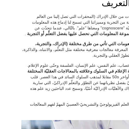
التعريف
 من خلال الإدراك (المحفزات التي تصل إلينا من العالم
من التجربة ومميزاتنا التي تسمح لنا إدماج هذه المعلومات
لتفسير العالم. الكلمة "إدراك" مشتقّة من اللاتينيّة "cognoscere" ومعناها "علم". بالتّالي، عندما نتحدّث عن
وعة المعلومات التي نحصل عليها بفضل التعلّم أو التجربة
.
معومات التي تأتي من طرق مختلفة (الإدراك، والتجربة،
المعرفة معالجات معرفية مختلفة مثل التعلّم، والانتباه، والذاكرة،
تطورّ العقلي والتجربة.
ب، علم النفس، علم الإنسان، الفلسفة وحتّى علوم الإعلام.
 الإعلام في السلوك وعلاقته بالمعالاجات العقليّة المختلفة
نشأ علم النفس الإدراكيّ أواخر 50s مقابلا لمذهب السلوك السائد في هذا العصر. قلب
 وVigotsky المجال العلميّ بفضل نظرياتهما عن التطوّر والتعلّم الإدراكيّ، التي سارية
 زاد الاهتمام بالإدراك والأهليّات الإدراكيّة أسّيّا، وسمح عدد الباحثين زيد علم هذه
العلم الفيزيولوجيّ والتشريحيّ-العصبيّ المهمّ لفهم المعالجات