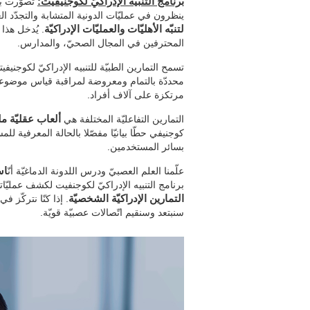
برنامج التنبيه الإدراكيّ لكوجنيفيت:
تصوّرت بفر
ينظرون في عمليّات الدونية المتشابة والتجدّد ال
لتنبّه الأهليّات والعمليّات الإدراكيّة
. يُدخل هذا 
المحترفين في المجال الصحيّ، والمدارس.
تسمح التمارين الطبيّة للتنبيه الإدراكيّ لكوجنيفيت
محددّة بالتمام ومعروضة لمراقبة قياس موضوعيّة
مرتكزة على آلاف أفراد.
التمارين التفاعليّة المختلفة هي
ألعاب عقليّة م
كوجنيفي حطّا بيانيّا مفصّلا بالحالة المعرفية ل
بسائر المستخدمين.
علّمنا العلم العصبيّ ودرس اللدونة الدماغيّة أنّ
اس
برنامج التنبيه الإدراكيّ لكوجنفيت لكشف عمليّاتن
التمارين الإدراكيّة الشخصيّة
. إذا كنّا نتركّز 
سنبتعد وسنقيم اتّصالات عصبيّة قويّة.