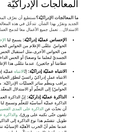
المعالجات الإدراكيّة
ما المعالجات الإدراكيّة؟
نستطيع أن نعرّف المعا
الجديد ونقرّر بهذا الشأن. تتدخّل في هذه المعال
الاستدلال... تعمل جميع الأعمال معا لتدمج العمل
الإحساس عمليّة إدراكيّة:
يسمح لنا
الإح
الحواسّ. نتلقّى الإعلام من الحواس الخم
من الحواس الأخرى،مثل استقبال الحس الع
الجسديّ لنعلما ما وضعنا) أو الحس الداخ
عطاشا أو جائعين). عندما نتلقّى هذا الإع
الانتباه عمليّة إدراكيّة:
إنّ
الانتباه
عمليّة إد
الانتباه عمل إدراكيّ رائسيّ لتطوّر الحيا
يراقب وينظّم سائر العمليّات الإدراكيّة: 
الحواسّ) إلى التعلّم أو الاستدلال المعقّد.
الذاكرة عمليّة إداركيّة:
إنّ الذاكرة العم
الذاكرة عمليّة أساسيّة للتعلّم وتسمح لنا
أن نحدّث عن
الذاكرة على المدى القصير
تلفون حتّى نكتبه على ورق)،
والذاكرة ع
طويل. تتقسّم هذا نوع الذاكرة إلى الذاكرة