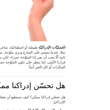
العمليّات الإدراكيّة
طبيعيّة أو اصطناعيّة، شاعرة ب
مثلا، عندما نمشي على الشارع ونرى ملوّحة، سن
ثانية ألّا يجب أن نعبر إذا الملوّحة حمراء، لكن سنتذ
قرارنا الأولى: إما ننتظر حتّى تكون الملوّحة حمراء
السيّارات أو كان العبر آمناً.
هل تحسّن إدراكنا مم
هل تحسّن إدراكنا ممكن؟ كيف نستطيع أن نفعله
الإدراكيّ: