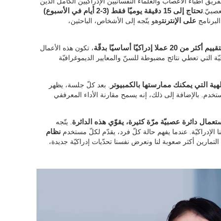
يق أطبّاء الأعصاب والعلماء النفسانيّين الإدراكيّين الكامل الذين
عصبيّ.
تحتاج إلى 15 دقيقة يوميّا فقط (3-2 أيام في الأسبوع)
البرنامج
على الإنترنت
وهو يتّجه إلى الأشخاص، الباحثين،
تقييم أكثر من 20 عملا إدراكيّا أساسيّا بدقّة
، تكون هذه الأعمال
 التي تعطي نتائج مضبوطة للسنّ والمعايير الديموغرافيّة
لهية التي يمكنك ممارستها بالكمبيوتر
. بعد كلّ جلسة، يظهر
لمستخدم. بالإضافة إلى ذلك، إنه يسمح مقارنة الأداء المعرففي
تعمال دائرة عصبيّة مرّة كثيرة، يقوّي هذه الدائرة
. يتّجه
ا الإدراكيّة. عندما يفهم حالة كلّ فرد، يقدّم لكلّ مستخدم
نظام
في التمارين أكثر صعوبة لنا ونعرض نفسنا تحدّيات إدراكيّة جديدة،