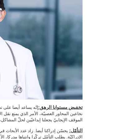
تخفيض مستوانا الرهق:
إنّه يساعد أيضا على ت
نخاعين المحاور العصبيّة، الأمر الذي يمنع نقل ا
الموقف الإيجابيّ يجعلنا إبداعيّين لحلّ المشاكل،
التأمّل:
يحسّن إدراكنا أيضا. زاد عدد الأبحاث في 
الإدراكيّة. يطلب التأمّل تركّزا وانتباها مدركا، 