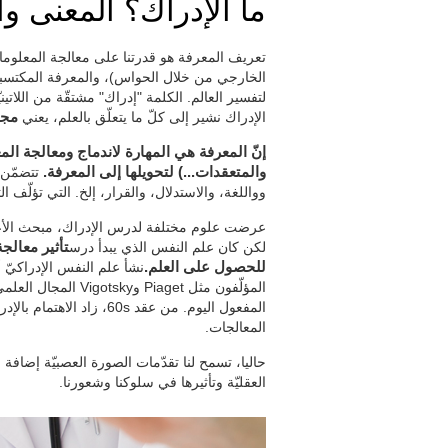
ما الإدراك؟ المعنى و
تعريف المعرفة هو قدرتنا على معالجة المعلومات
الخارجي من خلال الحواس)، والمعرفة المكتسبة 
الإدراك نشير إلى كلّ ما يتعلّق بالعلم، يعني
مجم
إنّ المعرفة هي المهارة لاندماج ومعالجة ال
والمتعقدات...) لتحويلها إلى المعرفة.
تتضمّن 
وواللغة، والاستدلال، والقرار، إلخ. التي تؤلّف ال
عرضت علوم مختلفة لدرس الإدراك، مبحث الأعصا
لكن كان علم النفس الذي يبدأ درس
تأثير معالجة
للحصول على العلم.
المؤلّفون مثل Piaget
المفعول اليوم. من عقد 60s،
المعالجات.
حاليا، تسمح لنا تقدّمات الصورة العصبيّة إضافة 
العقليّة وتأثيرها في سلوكنا وشعورنا.