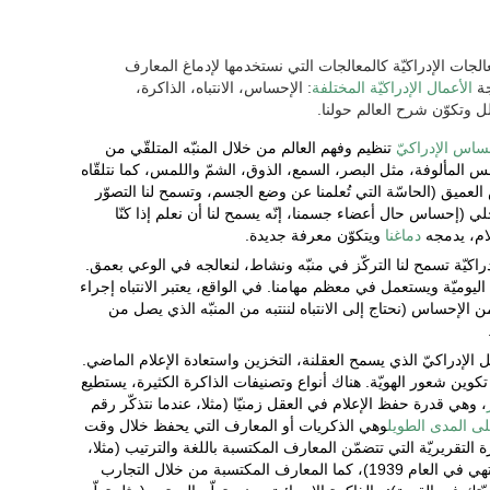
لجات الإدراكيّة كالمعالجات التي نستخدمها لإدماغ المعارف
جة
الأعمال الإدراكيّة المختلفة
: الإحساس، الانتباه، الذاكرة،
ل وتكوّن شرح العالم حولنا.
ساس الإدراكيّ
تنظيم وفهم العالم من خلال المنبّه المتلقّي من
س المألوفة، مثل البصر، السمع، الذوق، الشمّ واللمس، كما نتلقّاه
ميق (الحاسّة التي تُعلمنا عن وضع الجسم، وتسمح لنا التصوّر
لي (إحساس حال أعضاء جسمنا، إنّه يسمح لنا أن نعلم إذا كنّا
لام، يدمجه
دماغنا
ويتكوّن معرفة جديدة.
راكيّة تسمح لنا التركّز في منبّه ونشاط، لنعالجه في الوعي بعمق.
ة اليوميّة ويستعمل في معظم مهامنا. في الواقع، يعتبر الانتباه إجراء
من الإحساس (نحتاج إلى الانتباه لننتبه من المنبّه الذي يصل من
ل الإدراكيّ الذي يسمح العقلنة، التخزين واستعادة الإعلام الماضي.
 تكوين شعور الهويّة. هناك أنواع وتصنيفات الذاكرة الكثيرة، يستطيع
، وهي قدرة حفظ الإعلام في العقل زمنيّا (مثلا، عندما نتذكّر رقم
لى المدى الطويل
وهي الذكريات أو المعارف التي يحفظ خلال وقت
 التقريريّة التي تتضمّن المعارف المكتسبة باللغة والترتيب (مثلا،
عندما نعلم أنّ الحرب الأهليّة الإسبانيّة تنتهي في العام 1939)، كما المعارف المكتسبة من خلال التجارب