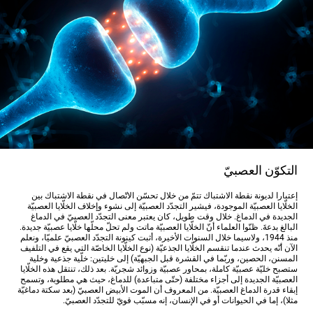
التكوّن العصبيّ
إعتبارا لديونة نقطة الاشتباك تتمّ من خلال تحسّن الاتّصال في نقطة الاشتباك بين
الخلّايا العصبيّة الموجودة، فيشير التجدّد العصبيّة إلى نشوء وإخلاف الخلّايا العصبيّة
الجديدة في الدماغ. خلال وقت طويل، كان يعتبر معنى التجدّد العصبيّ في الدماغ
البالغ بدعةَ. ظنّوا العلماء أنّ الخلّايا العصبيّة ماتت ولم تحلّ محلّها خلّايا عصبيّة جديدة.
منذ 1944، ولاسيما خلال السنوات الأخيرة، أثبت كينونة التجدّد العصبيّ علميّا، ونعلم
الآن أنّه يحدث عندما تنقسم الخلّايا الجذعيّة (نوع الخلّايا الخاصّة التي يقع في التلفيف
المسنن، الحصين، وربّما في القشرة قبل الجبهيّة) إلى خليتين: خلّية جذعية وخلية
ستصبح خليّة عصبيّة كاملة، بمحاور عصبيّة وزوائد شجريّة. بعد ذلك، تنتقل هذه الخلّايا
العصبيّة الجديدة إلى أجزاء مختلفة (حتّى متباعدة) للدماغ، حيث هي مطلوبة، وتسمح
إبقاء قدرة الدماغ العصبيّة. من المعروف أن الموت الأبيض العصبيّ (بعد سكتة دماغيّة
مثلا)، إما في الحيوانات أو في الإنسان، إنه مسبّب قويّ للتجدّد العصبيّ.