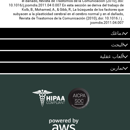
el dañado, Revista de Trastornos de la Comunicación (2010), doi:
10.1016/j.jcomdis.2011.04 0.007 En esta sección se deriva del trabajo de
Kolb, B., Mohamed, A., & Gibb, R., La búsqueda de los factores que
subyacen a la plasticidad cerebral en el cerebro normal y en el dañado,
Revista de Trastornos de la Comunicación (2010), doi: 10.1016 / j .
jcomdis.2011.04.007
دماغك
البحث
ألعاب عقلية
تمارين