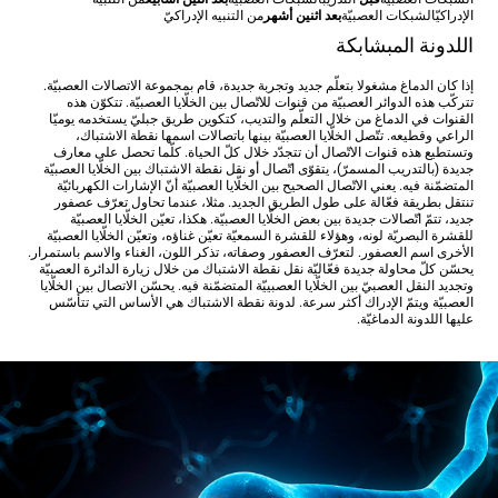
الإدراكيّ
الشبكات العصبيّة
بعد اثنين أشهر
من التنبيه الإدراكيّ
اللدونة المبشابكة
إذا كان الدماغ مشغولا بتعلّم جديد وتجربة جديدة، قام بمجموعة الاتصالات العصبيّة.
تتركّب هذه الدوائر العصبيّة من قنوات للاتّصال بين الخلّايا العصبيّة. تتكوّن هذه
القنوات في الدماغ من خلال التعلّم والتديب، كتكوين طريق جبليّ يستخدمه يوميّا
الراعي وقطيعه. تتّصل الخلّايا العصبيّة بينها باتصالات اسمها نقطة الاشتباك،
وتستطيع هذه قنوات الاتّصال أن تتجدّد خلال كلّ الحياة. كلّما تحصل على معارف
جديدة (بالتدريب المسمرّ)، يتقوّى اتّصال أو نقل نقطة الاشتباك بين الخلّايا العصبيّة
المتضمّنة فيه. يعني الاتّصال الصحيح بين الخلّايا العصبيّة أنّ الإشارات الكهربائيّة
تنتقل بطريقة فعّالة على طول الطريق الجديد. مثلا، عندما تحاول تعرّف عصفور
جديد، تتمّ اتّصالات جديدة بين بعض الخلّايا العصبيّة. هكذا، تعيّن الخلّايا العصبيّة
للقشرة البصريّة لونه، وهؤلاء للقشرة السمعيّة تعيّن غناؤه، وتعيّن الخلّايا العصبيّة
الأخرى اسم العصفور. لتعرّف العصفور وصفاته، تذكر اللون، الغناء والاسم باستمرار.
يحسّن كلّ محاولة جديدة فعّاليّة نقل نقطة الاشتباك من خلال زيارة الدائرة العصبيّة
وتجديد النقل العصبيّ بين الخلّايا العصبييّة المتضمّنة فيه. يحسّن الاتصال بين الخلّايا
العصبيّة ويتمّ الإدراك أكثر سرعة. لدونة نقطة الاشتباك هي الأساس التي تتأسّس
عليها اللدونة الدماغيّة.