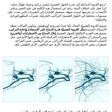
"ترجع اللدونة الدماغيّة إلى قدرة الجهاز العصبيّ لتغيير تركيبه وعمله طوال حياته،
كردّ فعل على اختلاف البيئة. رغما عن استعمال هذه الكلمة في علم النفس وعلم
الأعصاب، إن تعريفها ليست سهلة. يستعمل للإشارة إلى التغييرات التي تحدث على
مستويات مختلفة في الجهاز العصبيّ: التراكيب الجزيئيّة، تغييرات المظهرالوراثيّ
والسلوك".
تسمح اللدونة العصبيّة التجدّد، إمّا تجددّ تشريحيّ أووظيفيّ، وتكوين اتّصالات نقطة
الاشتباك الجديدة.
تمثّل اللدونة العصبيّة قدرة الدماغ على الاستعادة وإعادة التركيب
.
تسمح هذه القدرة التكيّفيّة للحهاز العصبيّ
إبلال الدماغ من الاضطرابات أوالجروح
ومن الممكن أن يخفّض تأثير الاضطرابات التركيبيّة التي تؤدّي إليها الأمراض، مثل
التصلّب المتعدّد، باركنسون، الفساد الإدراكي، مرض الزهايمر، عسر القراءة،
اضطراب نقص الانتباه وفرط النشاط، الأرق عند البالغين، الأرق الطفلي، إلخ...
الشبكات العصبيّة
قبل
التدريب
الشبكات العصبيّة
بعد اثنين أسابيع
من التنبيه