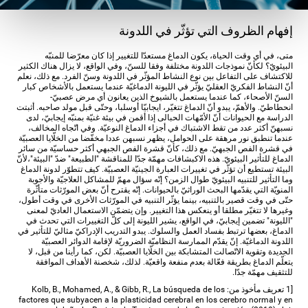
إفهام الظروف التي تؤثّر في اللدونة
متى، في أي وقت الحياة، يكون الدماغ مستعدّا للتغيير إذا كان معرّضا للمنبّه
البيئويّ؟ لكأنّ نموذجات اللدونة مختلفة وفقا للسنّ، وفي الواقع، لا يزال هناك الكثير
للاكتشاف على التفاعل بين نوع النشاط المؤثّر في اللدونة وسنّ الفرد. مع ذلك، نعلم
أنّ النشاط الفكريّ العقليّ يؤثّر في الليونة الدماغيّة عندما يستعمل بالأشخاص كبار
السنّ الأصحاء، كما عندما يستعمل بالشيوخ الذين يعانون أي مرض عصبيّ-
انحطاطيّ. والأهمّ، يبدو أنّ الدماغ تتغيّر، ايجابيّا أوسلبا، وحتّى قبل مولد صاحبه. أثبتت
الدراسة مع الحيوانات أنّ الأمّهات الحبالى إذا أقمن في بيئة غنيّة بمنبّه إيجابيّ، لدى
نسبهنّ أكثر عدد من تقط الاشتباك في أجزاء الدماغ النوعيّة. وفي اتّجاه المخالف،
عندما تنطبق نور مرهقة على الحوامل، يظهر نسبهن عددا مخفّضا من الخلّايا العصبيّة
في قشرة الفص الجبهيّ. مع ذلك، كأنّ قشرة الفص الجبهي أكثر حساسيّة من سائر
الدماغ للتأثير البيئويّ. هذه الاكبشافات مهمّة جدّا للمناقشة "الطبيعة" ضدّ "البيئة"،لأنّ
البيئة تستطيع أن تؤثّر في تغييرات العبارة الجينيّة العصبيّة. كيف تتطوّر لدونة الدماغ
وما التأثير للتنبيه البيئويّ طوال الزمن؟ إنّه سؤال مهمّ للمشاكل العلاجيّة والأجوبة
المنويّة التي يقدّمها البحث الوراثيّ بالحيوانات. إنّه يقترح أنّ بعض المورّثات متأثّرة
حتّى في وقت قصير بالتنبيه، بينما يؤثّر التنبيه في المورّثات الأخرى في وقت أطول،
وغيرها لا تتغيّر مطلقا أو ينعكس هذا التغيير. وإن يتضمّن الاستعمال العاديّ لمعنى
"الليونة" تضمين إيجابيّ، في الواقع، يشير الليونة إلى كلّ التغييرات التي تحدث في
الدماغ، بعضها ترتبط بفساد العمل والسلوك. يبدو التدريب الإدراكيّ مثاليّ للتأثير في
اللدونة الدماغيّة. إنّ يقدّم الممارسة النظاميّة الضروريّة لإقامة الدوائر العصبيّة
الجديدة وتقوية الاتّصالت المتشابكة بين الخلّايا العصبيّة. لكن، كما رأينا من قبل، لا
يتعلّم الدماغ بطريقة فعّالة بعدم منفعة واقعيّة. لذلك، شخصنة الأهداف الموافقة
للتثقيف مهمّة جدّا.
[1 تعريف مأخوذ من: Kolb, B., Mohamed, A., & Gibb, R., La búsqueda de los
factores que subyacen a la plasticidad cerebral en los cerebro normal y en