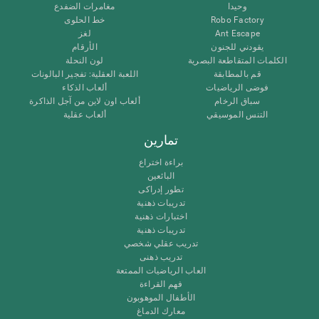
وحيدا
مغامرات الضفدع
Robo Factory
خط الحلوى
Ant Escape
لغز
يقودني للجنون
الأرقام
الكلمات المتقاطعة البصرية
لون النحلة
قم بالمطابقة
اللعبة العقلية: تفجير البالونات
فوضى الرياضيات
ألعاب الذكاء
سباق الرخام
ألعاب اون لاين من آجل الذاكرة
التنس الموسيقي
ألعاب عقلية
تمارين
براءة اختراع
البائعين
تطور إدراكى
تدريبات ذهنية
اختبارات ذهنية
تدريبات ذهنية
تدريب عقلي شخصي
تدريب ذهنى
العاب الرياضيات الممتعة
فهم القراءة
الأطفال الموهوبون
معارك الدماغ