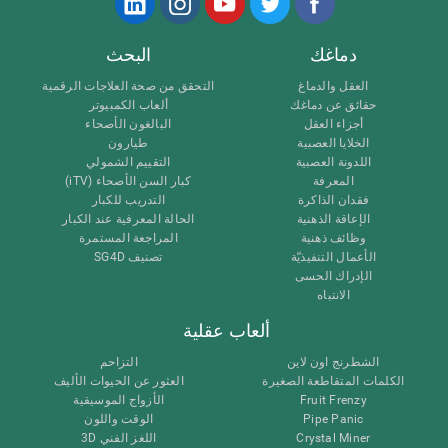
دماغك
البحث
العقل والدماغ
التحقق من صحة العلاجات الرقمية
حقائق عن دماغك
ألعاب الكمبيوتر
أجزاء العقل
البالغون الأصحاء
الخلايا العصبية
طيارون
اللدونة العصبية
التقييم الشمولي
المعرفة
كبار السن الأصحاء (iTV)
فقدان الذاكرة
التدريب للكبار
الإعاقة الذهنية
الحالة المعرفية عند الكبار
وظائف ذهنية
المراجعة المستمرة
الأعمال التنفيذيّة
تصنيف SG4D
الإدراك الحسى
الانتباه
ألعاب عقلية
الشطرنج اون لاين
التزاحم
الكلمات المتقاطعة الصغيرة
العثور عن الحيوات الأليف
Fruit Frenzy
الأزواج الموسيقية
Pipe Panic
الوقت واللون
Crystal Miner
اللغز الفني 3D