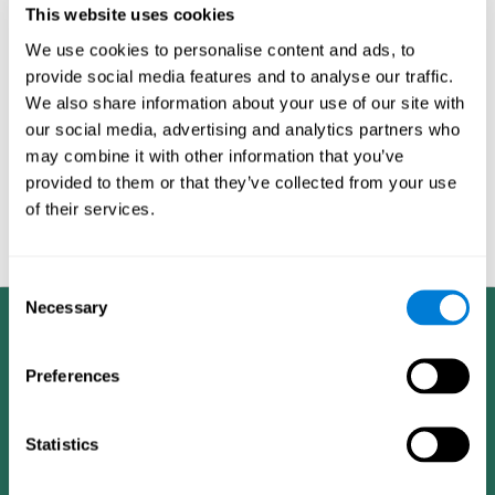
التدريب الفردي محتمل
This website uses cookies
ITS™ يملك ضبط ثنائي الإتجاه لمستوى التحدي لذلك صعوبة التداريب
We use cookies to personalise content and ads, to
تزداد أو تنقص بحسب أداء المستخدم.
provide social media features and to analyse our traffic.
إحدى العوامل المستخدمة في التقييم المعرفي لتحديد المميزات
We also share information about your use of our site with
المعرفية للمستخدم هي المقارنة مع أداء المميزات المعرفية
our social media, advertising and analytics partners who
لمستخدمين آخرين بحسب الديموغرافيا, وتحديد هؤلاء برموز مثل العمر
may combine it with other information that you’ve
والجنس. ما يمكن موضوعية التقييم علميا هي قاعدة بيانات كوجنيفيت
التي تحتوي على المعلومات التي تم جمعها من عدة مستخدمين
provided to them or that they’ve collected from your use
مختلفين. وهذه المعلومات هي مشتركة من قبل جميع منتجات اللياقة
of their services.
الدماغية لكوجنيفيت, وتسمح برسم البيانات الإحصائية التي تمكن من
تحليل كل مستخدم وخلق ردود فعل إيجابية.
Consent
Necessary
Selection
Preferences
Statistics