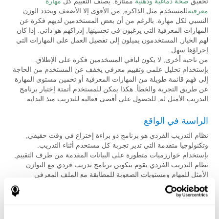
تحقيق
صحة دماغية وذهنية
ممتازة. يصنف التقييم كل
مهارة
معرفية
للمستخدم مثل الذاكرة, من الأقوى إلا الأضعف ويحدد الوزن
النسبي لكل مهارة. بالرغم من أن بعض المستخدمين لديهم فكرة عن
المهارات المعرفية التي يرغبون في تحسينها, إدراكهم هو ذاتي. إذا كان
لهم الخيار, المستخدمون يميلون إلى تفضيل العمل على المهارات التي
إجراؤها سهل.
من ناحية أخرى, لا يكون لباقي المسخدمين فكرة على الإطلاق.
بإستخدام تحليل علمي وتقييم معرفي يخفف عن المستخدم من الحاجة
إلى فهم قائمة طويلة من المهارات المعرفية أو تخمين مستوى المهارة
عن طريق التجربة والخطأ. هكذا يمكن للمستخدم أتمتة إختيار برنامج
التدريب الأمثل له, للحصول على أقصى فعالية للتدريب منذ البداية.
الراسية في الواقع
نظام التدريب الفردي هو برنامج ذو براءة إختراع في وقت حقيقي,
وتكنولوجيا متقدمة التي تدير تجربة كل مستخدم أثناء التدريب.
بإستخدام خوارزميات متطورة على البيانات المقدمة من طرف التقييم,
نظام التدريب الفردي يقوم بتكوين برنامج تدريب فردي مع التوازن
الأمثل للمهام ومستويات الصعوبة للمطابقة مع الملف المعرفي
للمستخدم ويضمن بهذه الطريقة التطور المعرفي. نظام التدريب
الفردي يضمن أقصى فعالية للتدريب من خلال مراقبة أداء المستخدم
بإستمرار وتعديل المهام في الوقت الحقيقي.