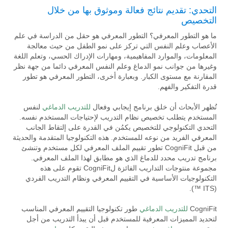
التحدي: تقديم نتائج فعالة وموثوق بها من خلال
التخصيص
ما هو التطور المعرفي؟ التطور المعرفي هو حقل من الدراسة في علم
الأعصاب وعلم النفس التي تركز على نمو الطفل من حيث معالجة
المعلومات، والموارد المفاهيمية، ومهارات الإدراك الحسي، وتعلم اللغة
وغيرها من جوانب نمو الدماغ وعلم النفس المعرفي دائما من جهة نظر
المقارنة مع مستوى الكبار. وبعبارة أخرى، التطور المعرفي هو تطور
قدرة التفكير والفهم.
تُظهر الأبحاث أن خلق برنامج إيجابي وفعال
للتدريب الدماغي
لنفس
المستخدم يتطلب تخصيص نظام التدريب لإحتياجات المستخدم نفسه.
التحدي التكنولوجي للتخصيص يكمُن في القدرة على إلتقاط الجانب
المعرفي الفريد من نوعه للمستخدم. هذه التكنولوجيا المتقدمة والحديثة
من قبل CogniFit تطور تقييم الملف المعرفي لكل مستخدم وتنشئ
برنامج تدريب محدد للدماغ الذي هو مطابق لهذا الملف المعرفي.
مجموعة منتوجات التداريب الفائزة لCogniFit تقوم على هذه
التكنولوجيات الأساسية في التقييم المعرفي ونظام التدريب الفردي
(ITS ™).
CogniFit
للتدريب الدماغي
طور تكنولوجيا التقييم المعرفي المناسب
لتحديد المميزات المعرفية للمستخدم قبل أن يبدأ التدريب من أجل