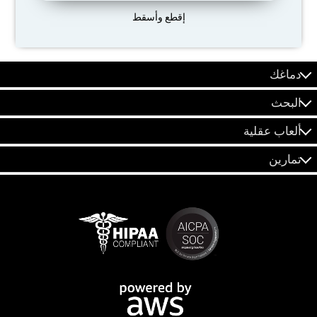
إقطع وأسقط
دماغك
البحث
ألعاب عقلية
تمارين