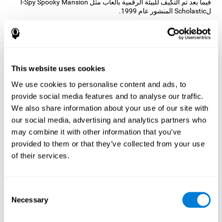
فيما بعد تم التكيف للبيئة الرقمية بألعاب مثل I-Spy Spooky Mansion
لScholastic المنشور عام 1999.
أراد علماء النفس العصبي لكوجنيفيت تعقد مبدأ ألعاب الأشياء المختفية
والمساعدة في تدريب الإدراك السمعي. رأى الفرصة لإنشاء لعبة تنتقل
المستخدمين للألعاب الكلاسيكية وإدخال نهج جديد عند اللعب. العثور عن
الحيوان الأليف يقدّم الفرصة لتدريب الإدراك السمعي والمهارات السمعية
وأنت تتمتّع من سيناريوهات منبّهة مختلفة.
This website uses cookies
كيف تحسّن اللعبة العقلية "العثور عن
We use cookies to personalise content and ads, to
الحيوان الأليف" مهاراتي المعرفية؟
provide social media features and to analyse our traffic.
We also share information about your use of our site with
إنّ استخدام الألعاب مثل العثور عن الحيوان الأليف لكوجنيفيت ينبّه نمط
للتنشيط العصبي المحدد. يساعد تنبيه المهارات باستمرار في إنشاء
our social media, advertising and analytics partners who
مشبك عصبي جديد وإعادة تنظيم الدوائر العصبية وتحسّن الوظائف
may combine it with other information that you’ve
المعرفية. هدف اللعبة العثور عن الحيوان الأليف هو تنبيه المهارت
provided to them or that they’ve collected from your use
المتعلّقة بالكبت، الفحص البصري والانتباه المركّز.
of their services.
الأسبوع الأوّل
الأسبوع الثاني
الأسبوع الثالث
Consent
Necessary
Selection