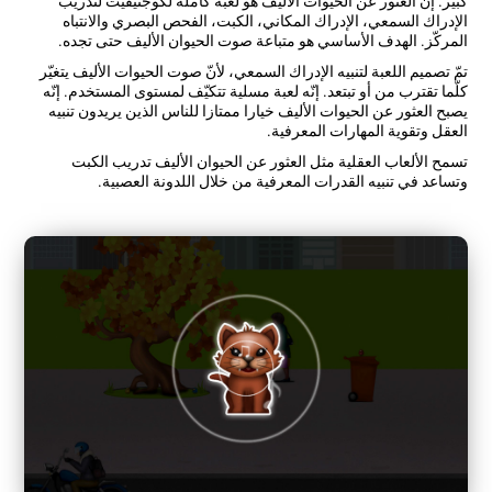
كبير. إنّ العثور عن الحيوات الأليف هو لعبة كاملة لكوجنيفيت لتدريب
الإدراك السمعي، الإدراك المكاني، الكبت، الفحص البصري والانتباه
المركّز. الهدف الأساسي هو متباعة صوت الحيوان الأليف حتى تجده.
تمّ تصميم اللعبة لتنبيه الإدراك السمعي، لأنّ صوت الحيوات الأليف يتغيّر
كلّما تقترب من أو تبتعد. إنّه لعبة مسلية تتكيّف لمستوى المستخدم. إنّه
يصبح العثور عن الحيوات الأليف خيارا ممتازا للناس الذين يريدون تنبيه
العقل وتقوية المهارات المعرفية.
تسمح الألعاب العقلية مثل العثور عن الحيوان الأليف تدريب الكبت
وتساعد في تنبيه القدرات المعرفية من خلال اللدونة العصبية.