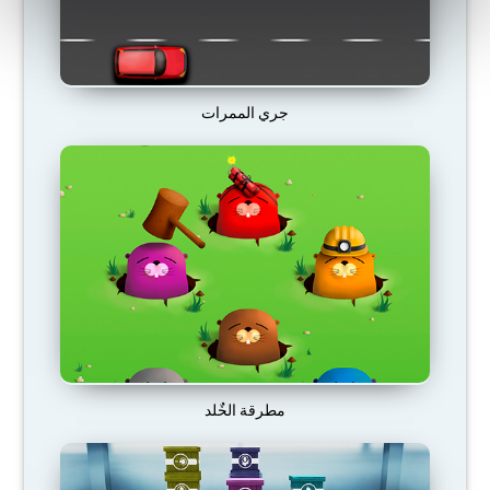
جري الممرات
مطرقة الخٌلد