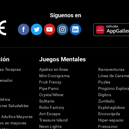
Síguenos en
ción
Juegos Mentales
las Terapias
Ajedrez en línea
Ranaventuras
Mini Crucigrama
Línea de Carame
denador
Fruit Frenzy
Puzles
Pipe Panic
Pingüino Explor
Crystal Miner
Dígitos
istica
Solitario
Zumbalú
res Saludables
Robo Factory
Explotaglobos
Ant Escape
Encrucijada
 Adultos Mayores
Treasure Island
Hiper-espacio
ivo en mayores
Neon Lights
Frescazoo