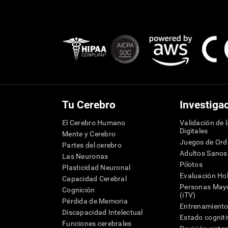
Tu Cerebro
Investiga
El Cerebro Humano
Validación de 
Digitales
Mente y Cerebro
Juegos de Or
Partes del cerebro
Adultos Sanos
Las Neuronas
Pilotos
Plasticidad Neuronal
Evaluación Hol
Capacidad Cerebral
Personas Mayo
Cognición
(iTV)
Pérdida de Memoria
Entrenamiento
Discapacidad Intelectual
Estado cognit
Funciones cerebrales