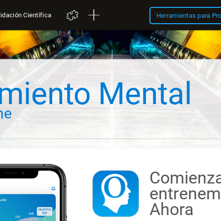
idación Científica
Herramientas para Pr
miento Mental
ne
Comienza
entrenemi
Ahora