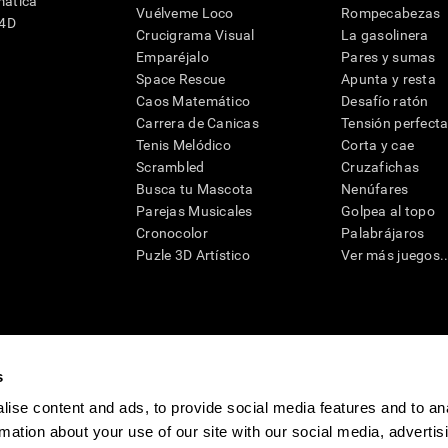
mática
Vuélveme Loco
Rompecabezas
G4D
Crucigrama Visual
La gasolinera
Emparéjalo
Pares y sumas
Space Rescue
Apunta y resta
Caos Matemático
Desafío ratón
Carrera de Canicas
Tensión perfect
Tenis Melódico
Corta y cae
Scrambled
Cruzafichas
Busca tu Mascota
Nenúfares
Parejas Musicales
Golpea al topo
Cronocolor
Palabrájaros
Puzle 3D Artístico
Ver más juegos..
s
raciones y deterioro cognitivo con el fin de ofrecer a un médico información pertinente p
un profesional de la salud cualificado), se pueden utilizar como ayuda para determinar si u
eto). CogniFit no ofrece directamente un diagnóstico médico de ningún tipo. Un diagnóst
ise content and ads, to provide social media features and to an
ndo en cuenta una amplia gama de posibles factores. De acuerdo al uso indicado, CogniFit
rmation about your use of our site with our social media, advertis
utilizado para estudios de investigación en cualquier campo de investigación relacionado c
conforme al procedimiento dictado por el centro de investigación y será una obligación p