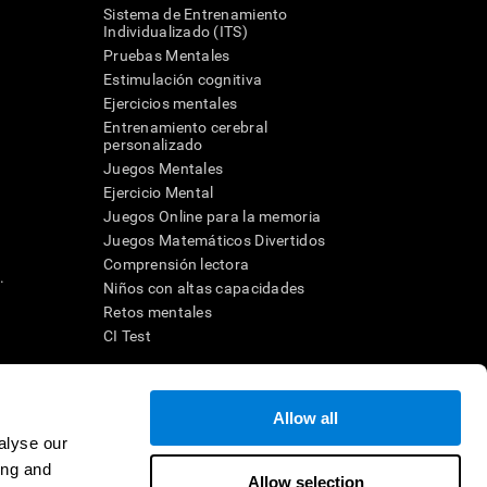
Sistema de Entrenamiento
Individualizado (ITS)
Pruebas Mentales
Estimulación cognitiva
Ejercicios mentales
Entrenamiento cerebral
a
personalizado
Juegos Mentales
Ejercicio Mental
Juegos Online para la memoria
Juegos Matemáticos Divertidos
Comprensión lectora
.
Niños con altas capacidades
Retos mentales
CI Test
ara diseñar una intervención terapéutica apropiada. En un entorno
Allow all
n individuo debe ser dirigido a una posterior evaluación
ico de TDAH, dislexia, demencia o enfermedad similar sólo
alyse our
 no indica que esta herramienta sea o deba ser considerada como
ing and
on la cognición. Si se utiliza para fines de investigación, todo
Allow selection
or parte del investigador. Todas estas protecciones para el