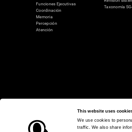
Revisión siste
Funciones Ejecutivas
Taxonomía S
Coordinación
Memoria
Percepción
Atención
This website uses cookie
* Las evaluaciones de CogniFit están diseñadas para detectar alte
clínico, los resultados de CogniFit (cuando son interpretados por 
neuropsicológica (por ejemplo, un examen neuropsicológico compl
We use cookies to personal
puede ser realizada por un médico o psicólogo cualificado tenie
traffic. We also share info
un dispositivo médico certicado por la FDA. El producto puede ser 
uso del producto debe hacerse en los sujetos humanos apropiados 