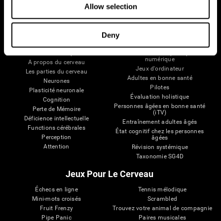
Allow selection
Deny
Votre Cerveau
Recherche
Cerveau et esprit
Validation thérapeutique
numérique
A propos du cerveau
Jeux d'ordinateur
Les parties du cerveau
Adultes en bonne santé
Neurones
Pilotes
Plasticité neuronale
Évaluation holistique
Cognition
Personnes âgées en bonne santé
Perte de Mémoire
(iTV)
Déficience intellectuelle
Entraînement adultes âgés
Functions cérébrales
État cognitif chez les personnes
Perception
âgées
Attention
Révision systémique
Taxonomie SG4D
Jeux Pour Le Cerveau
Échecs en ligne
Tennis mélodique
Mini-mots croisés
Scrambled
Fruit Frenzy
Trouvez votre animal de compagnie
Pipe Panic
Paires musicales