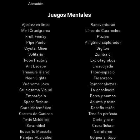
Atención
Juegos Mentales
Ajedrez en línea
Ranaventuras
Mini Crucigrama
Línea de Caramelos
Fruit Frenzy
Puzles
Pipe Panic
Pingüino Explorador
Crystal Miner
Dígitos
Solitario
Zumbalú
Robo Factory
Explotaglobos
Ant Escape
Encrucijada
Treasure Island
Hiper-espacio
Neon Lights
Frescazoo
Vuélveme Loco
Rompecabezas
Crucigrama Visual
La gasolinera
Emparéjalo
Pares y sumas
Space Rescue
Apunta y resta
Caos Matemático
Desafío ratón
Carrera de Canicas
Tensión perfecta
Tenis Melódico
Corta y cae
Scrambled
Cruzafichas
Busca tu Mascota
Nenúfares
Parejas Musicales
Golpea al topo