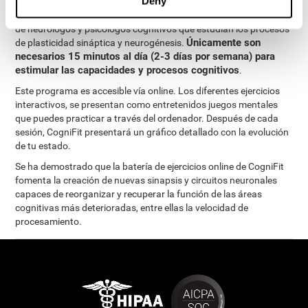
Deny
El Programa de evaluacion neuropsicológica y estimulación
cognitiva de CogniFit ha sido diseñado por un completo equipo
de neurólogos y psicólogos cognitivos que estudian los procesos
Únicamente son
de plasticidad sináptica y neurogénesis.
necesarios 15 minutos al día (2-3 días por semana) para
estimular las capacidades y procesos cognitivos
.
Este programa es accesible vía online. Los diferentes ejercicios
interactivos, se presentan como entretenidos juegos mentales
que puedes practicar a través del ordenador. Después de cada
sesión, CogniFit presentará un gráfico detallado con la evolución
de tu estado.
Se ha demostrado que la batería de ejercicios online de CogniFit
fomenta la creación de nuevas sinapsis y circuitos neuronales
capaces de reorganizar y recuperar la función de las áreas
cognitivas más deterioradas, entre ellas la velocidad de
procesamiento.