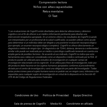
Comprensión lectora
Niños con altas capacidades
Retos mentales
CI Test
* Las evaluaciones de CogniFit están diseñadas para detectar alteraciones y deterioro
cognitivo con el fin de ofrecer a un médico información pertinente para diseñar una
intervención terapéutica apropiada. En un entorno clínico, los resultados de CogniFit (cuando
son interpretados por un profesional de la salud cualificado), se pueden utilizar como ayuda
para determinar si un individuo debe ser dirigido a una posterior evaluación neuropsicológica
(por ejemplo, un examen neuropsicológico completo). CogniFit no ofrece directamente un
diagnóstico médico de ningún tipo. Un diagnóstico de TDAH, dislexia, demencia o enfermedad
similar sólo puede ser realizada por un médico o psicólogo cualificado teniendo en cuenta una
amplia gama de posibles factores. De acuerdo al uso indicado, CogniFit no indica que esta
herramienta sea o deba ser considerada como un dispositivo médico certicado por la FDA. El
producto puede ser utilizado para estudios de investigación en cualquier campo de
investigación relacionado con la cognición. Si se utiliza para fines de investigación, todo uso
del producto debe hacerse en los sujetos humanos apropiados conforme al procedimiento
dictado por el centro de investigación y será una obligación por parte del investigador. Todas
estas protecciones para el sujeto humano nunca no podrán ser, en ningún caso, inferiores a las
requeridas para cualquier sujeto de investigación en virtud de lo dispuesto en la Sección 45
CFR 46 del Código de Regulaciones Federales.
Condiciones de Uso
Política de Privacidad
Equipo Directivo
Sala de prensa de CogniFit
Media Kit
Conviértete en afiliado