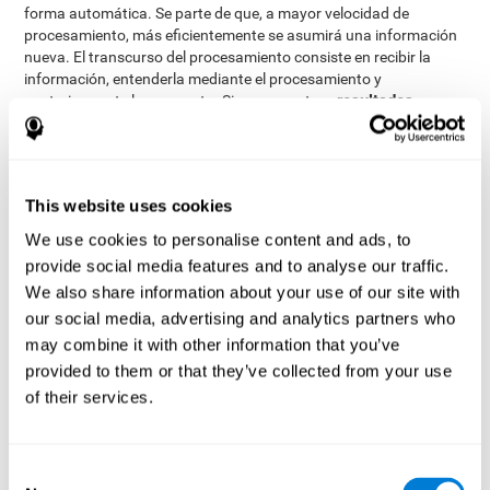
forma automática. Se parte de que, a mayor velocidad de
procesamiento, más eficientemente se asumirá una información
nueva. El transcurso del procesamiento consiste en recibir la
información, entenderla mediante el procesamiento y
resultados
posteriormente la respuesta. Si se encuentran
deficitarios en este área, la habilidad para tomar decisiones,
el funcionamiento ejecutivo y ejecutar las instrucciones se
verán afectadas significativamente
.
Además de velocidad de procesamiento, este test también mide
This website uses cookies
memoria de trabajo, memoria fonológica a corto plazo, memoria
We use cookies to personalise content and ads, to
a corto plazo y tiempo de respuesta.
provide social media features and to analyse our traffic.
We also share information about your use of our site with
¿Se puede mejorar la rapidez de
our social media, advertising and analytics partners who
procesamiento cognitivo?
may combine it with other information that you’ve
provided to them or that they’ve collected from your use
la
Por supuesto. Como cualquier otra habilidad cognitiva,
of their services.
velocidad de procesamiento se puede entrenar, aprender y
mejorar, y en CogniFit te ayudamos a hacerlo
. Las bases para
mejorar la velocidad de procesamiento están relacionadas con el
desarrollo de estrategias metacognitivas.
Consent