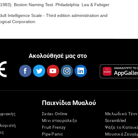
(1983). Boston Naming Test. Philadelphia: Lea & Febiger
ult Intelligence Scale - Third edition administration and
ogical Corporation.
Ακολούθησέ μας στο
Παιχνίδια Μυαλού
ηφιακής
Σκάκι Online
Μελωδικό Τένν
ς
Μίνι σταυρόλεξο
Scrambled
ολογιστή
Fruit Frenzy
Ψάξε το Κατοικ
ες
Pipe Panic
Μουσικά Ζευγά