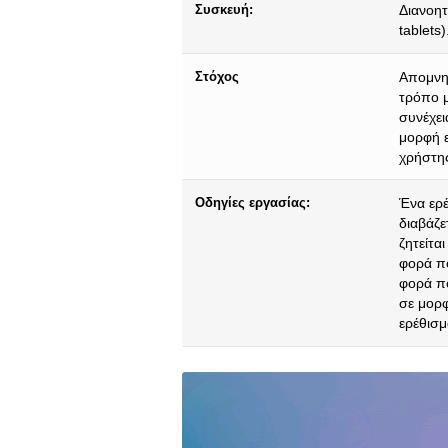
Συσκευή:
Διανοητ
tablets)
Στόχος
Απομνημ
τρόπο μ
συνέχει
μορφή ε
χρήστης
Οδηγίες εργασίας:
Ένα ερέ
διαβάζε
ζητείτα
φορά πο
φορά πο
σε μορφ
ερέθισμ