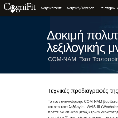
Νοητικά τεστ
Νοητική διέγερση
Επιστημονι
Δοκιμή πολυ
λεξιλογικής 
COM-NAM: Τεστ Ταυτοποί
Τεχνικές προδιαγραφές της
Το τεστ αναγνώρισης COM-NAM βασίζεται 
και στο τεστ λεξιλογίου WAIS-III (Wechsle
πρέπει να επιλέξει μεταξύ τριών δυνατοτή
εργασία ή 2) την τελευταία φορά που εμφα