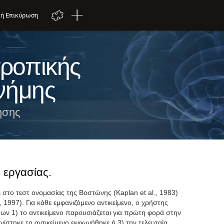
κή Επικύρωση
τροπικής
μνήμης
ησης
 εργασίας.
στο τεστ ονομασίας της Βοστώνης (Kaplan et al., 1983)
r, 1997). Για κάθε εμφανιζόμενο αντικείμενο, ο χρήστης
των 1) το αντικείμενο παρουσιάζεται για πρώτη φορά στην
νίστηκε το αντικείμενο εκφωνήθηκε ή 3) την τελευταία