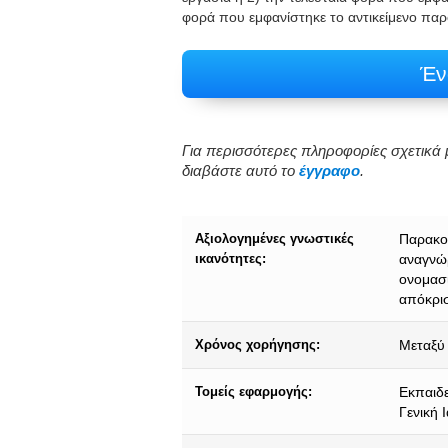
φορά που εμφανίστηκε το αντικείμενο παρ
Έν
Για περισσότερες πληροφορίες σχετικά μ
διαβάστε αυτό το
έγγραφο
.
Αξιολογημένες γνωστικές
Παρακολ
ικανότητες:
αναγνώρ
ονομασί
απόκρι
Χρόνος χορήγησης:
Μεταξύ 
Τομείς εφαρμογής:
Εκπαιδε
Γενική 