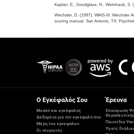
Kaplan, E., Goodglass, H., Weintraub, S. 
Wechsler, D. (1997). WAIS-III: Wechsler Ad
scoring manual. San Antonio, TX: Psychol
Ο Εγκέφαλός Σου
Έρευνα
Μυαλό και εγκέφαλος
Επικύρωση Ψ
Θεραπευτική
Δεδομένα για τον εγκέφαλό σου
Παιχνίδια Υπ
Μέρη του εγκεφάλου
Υγιείς Ενήλικ
Οι νευρώνες