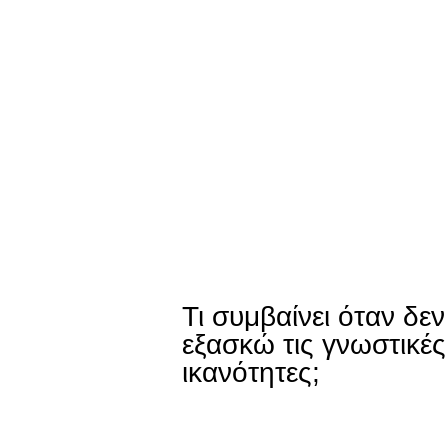
Τι συμβαίνει όταν δεν
εξασκώ τις γνωστικές
ικανότητες;