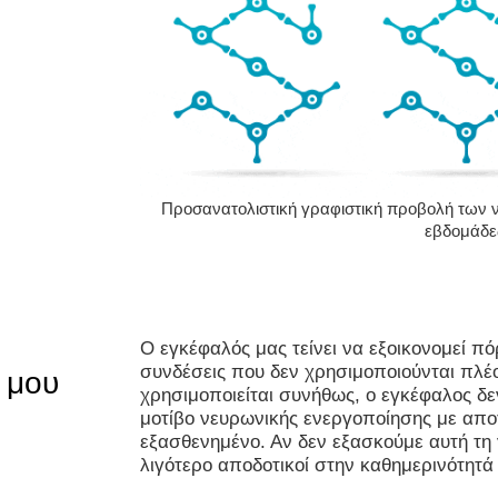
Προσανατολιστική γραφιστική προβολή των
εβδομάδε
Ο εγκέφαλός μας τείνει να εξοικονομεί π
συνδέσεις που δεν χρησιμοποιούνται πλέο
 μου
χρησιμοποιείται συνήθως, ο εγκέφαλος δε
μοτίβο νευρωνικής ενεργοποίησης με αποτ
εξασθενημένο. Αν δεν εξασκούμε αυτή τη 
λιγότερο αποδοτικοί στην καθημερινότητά