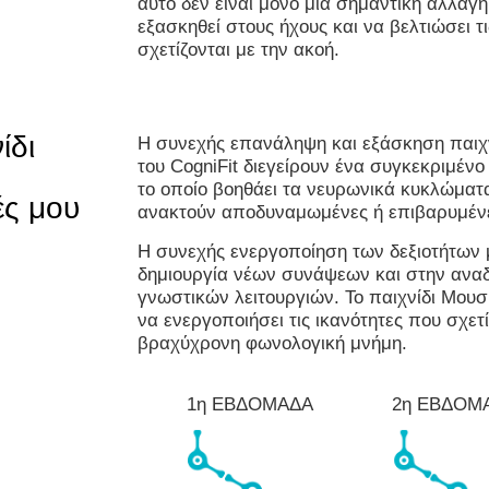
αυτό δεν είναι μόνο μία σημαντική αλλαγ
εξασκηθεί στους ήχους και να βελτιώσει τ
σχετίζονται με την ακοή.
ίδι
Η συνεχής επανάληψη και εξάσκηση παιχ
του CogniFit διεγείρουν ένα συγκεκριμέν
το οποίο βοηθάει τα νευρωνικά κυκλώματ
ές μου
ανακτούν αποδυναμωμένες ή επιβαρυμένες
Η συνεχής ενεργοποίηση των δεξιοτήτων 
δημιουργία νέων συνάψεων και στην ανα
γνωστικών λειτουργιών. Το παιχνίδι Μουσ
να ενεργοποιήσει τις ικανότητες που σχετ
βραχύχρονη φωνολογική μνήμη.
1η ΕΒΔΟΜΑΔΑ
2η ΕΒΔΟΜ