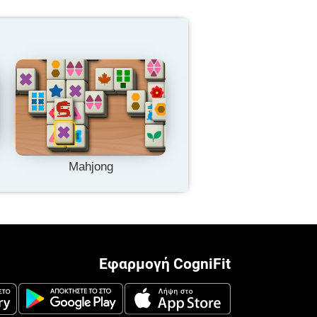
Mahjong
Εφαρμογή CogniFit