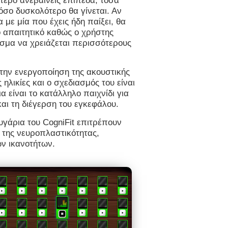
τερο ανεβαίνεις επίπεδα, τόσα
σο δυσκολότερο θα γίνεται. Αν
α με μία που έχεις ήδη παίξει, θα
ιο απαιτητικό καθώς ο χρήστης
έσμα να χρειάζεται περισσότερους
ο την ενεργοποίηση της ακουστικής
ηλικίες και ο σχεδιασμός του είναι
α είναι το κατάλληλο παιχνίδι για
αι τη διέγερση του εγκεφάλου.
υγάρια του CogniFit επιτρέπουν
 της νευροπλαστικότητας,
ν ικανοτήτων.