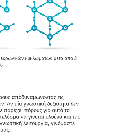
 νευρωνικών κυκλωμάτων μετά από 3
ς.
όρους αποδυναμώνοντας τις
ν. Αν μία γνωστική δεξιότητα δεν
ν παρέχει πόρους για αυτό το
ελέσμα να γίνεται ολοένα και πιο
γνωστική λειτουργία, γινόμαστε
 μας.