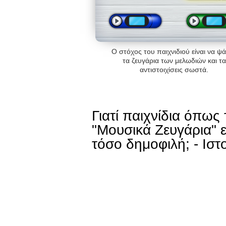
Ο στόχος του παιχνιδιού είναι να ψά
τα ζευγάρια των μελωδιών και τα
αντιστοιχίσεις σωστά.
Γιατί παιχνίδια όπως 
"Μουσικά Ζευγάρια" ε
τόσο δημοφιλή; - Ιστ