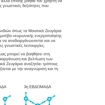
ή αλλά επίσης βοηθά τον χρήστη να
ις γνωστικές δεξιότητες που
νιδιών όπως τα Μουσικά Ζευγάρια
ο μοτίβο νευρωνικής ενεργοποίησης
α να αναδιοργάνωνονται και να
 γνωστικές λειτουργίες.
μας μπορεί να βοηθήσει στη
διοργάνωση και βελτίωση των
ικά Ζευγάρια αναζητάει τρόπους
ίζονται με την αναγνώριση και τη
ΑΔΑ
3η ΕΒΔΟΜΑΔΑ