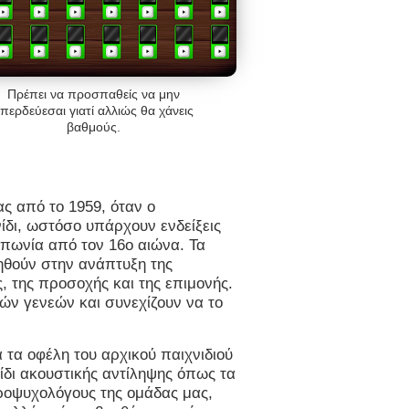
Πρέπει να προσπαθείς να μην
περδεύεσαι γιατί αλλιώς θα χάνεις
βαθμούς.
ς από το 1959, όταν ο
ίδι, ωστόσο υπάρχουν ενδείξεις
πωνία από τον 16ο αιώνα. Τα
οηθούν στην ανάπτυξη της
, της προσοχής και της επιμονής.
ν γενεών και συνεχίζουν να το
 τα οφέλη του αρχικού παιχνιδιού
νίδι ακουστικής αντίληψης όπως τα
ροψυχολόγους της ομάδας μας,