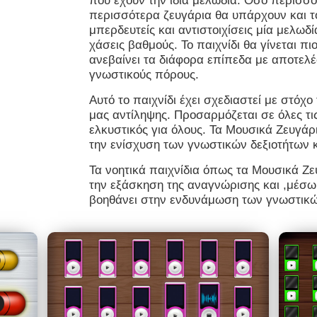
που έχουν την ίδια μελωδία. Όσο περισσό
περισσότερα ζευγάρια θα υπάρχουν και τό
μπερδευτείς και αντιστοιχίσεις μία μελωδί
χάσεις βαθμούς. Το παιχνίδι θα γίνεται π
ανεβαίνει τα διάφορα επίπεδα με αποτελ
γνωστικούς πόρους.
Αυτό το παιχνίδι έχει σχεδιαστεί με στόχ
μας αντίληψης. Προσαρμόζεται σε όλες τις 
ελκυστικός για όλους. Τα Μουσικά Ζευγάρι
την ενίσχυση των γνωστικών δεξιοτήτων κ
Τα νοητικά παιχνίδια όπως τα Μουσικά Ζε
την εξάσκηση της αναγνώρισης και ,μέσω
βοηθάνει στην ενδυνάμωση των γνωστικώ