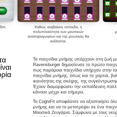
ξεις
Καθώς ανεβαίνεις επίπεδα, η
πολυπλοκότητα των μουσικών
μ
αναπαραγωγέων και της μουσικής θα
αυξάνεται.
τα
Τα παιχνίδια μνήμης υπάρχουν στη ζωή μα
Ravensburger δημοσίευσε το πρώτο παιχν
ίναι
πως παρόμοια παιχνίδια υπήρχαν στην Ια
ορία
παιχνίδια μνήμης, όπως και τα χαρτιά, β
ικανότητας της σκέψης, της συγκέντρωσης
Έχουν διαμορφώσει την εκπαίδευση πολλώ
κάνουν μέχρι και σήμερα.
Το CogniFit αποφάσισε να αξιοποιήσει όλα
μνήμης και να το μετατρέψει σε ένα παιχ
Μουσικά Ζευγάρια. Σύμφωνα με τους νευ