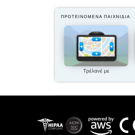
ΠΡΟΤΕΙΝΌΜΕΝΑ ΠΑΙΧΝΊΔΙΑ
Τρέλανέ με