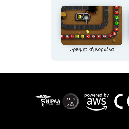
Αριθμητική Κορδέλα