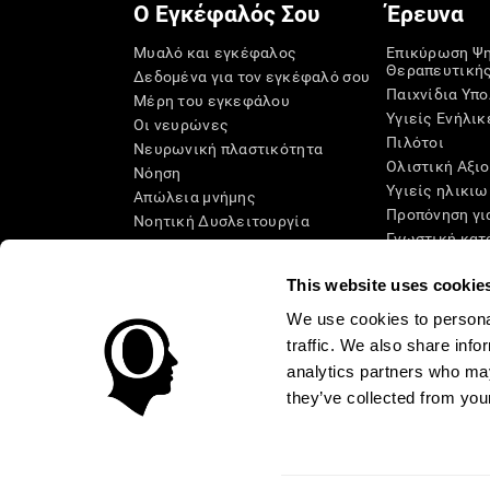
Ο Εγκέφαλός Σου
Έρευνα
Μυαλό και εγκέφαλος
Επικύρωση Ψ
Θεραπευτική
Δεδομένα για τον εγκέφαλό σου
Παιχνίδια Υπ
Μέρη του εγκεφάλου
Υγιείς Ενήλικ
Οι νευρώνες
Πιλότοι
Νευρωνική πλαστικότητα
Ολιστική Αξι
Νόηση
Υγιείς ηλικιω
Απώλεια μνήμης
Προπόνηση γι
Νοητική Δυσλειτουργία
Γνωστική κατ
Εγκεφαλικές λειτουργίες
ηλικιωμένου
Εκτελεστικές Λειτουργίες
Συστηματική 
This website uses cookie
Αντίληψη
Ταξινόμηση S
Προσοχή
We use cookies to personal
traffic. We also share info
analytics partners who may
they’ve collected from your
Όροι Χρήσης
Πολιτική Προστασίας Προσωπικών Δεδο