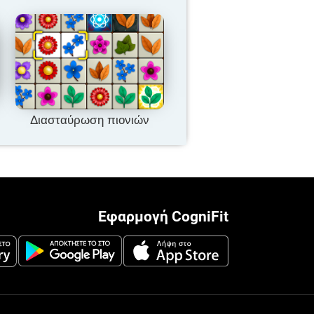
Διασταύρωση πιονιών
Εφαρμογή CogniFit