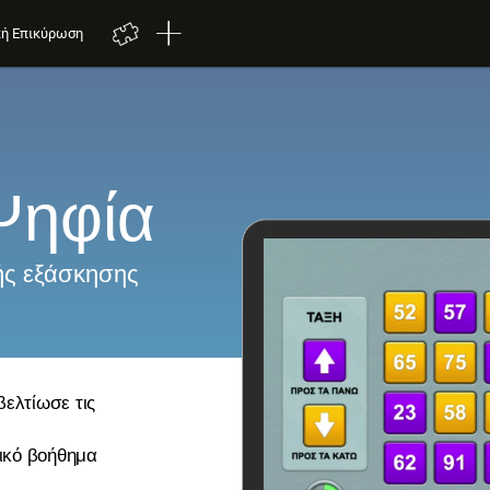
κή Επικύρωση
 Ψηφία
ής εξάσκησης
βελτίωσε τις
ικό βοήθημα