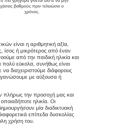
ο πιο γρήγορα γίνεται ώστε να μην
χάσεις βαθμούς πριν τελειώσει ο
χρόνος.
κών είναι η αριθμητική αξία,
ς, ίσος ή μικρότερος από έναν
νοούμε από την παιδική ηλικία και
α πολύ εύκολα, συνήθως είναι
 να διαχειριστούμε διάφορους
οργανώσουμε με αύξουσα ή
ύν πλήρως την προσοχή μας και
 οποιαδήποτε ηλικία. Οι
δημιουργήσουν μία διαδικτυακή
διαφορετικά επίπεδα δυσκολίας
ολη χρήση του.