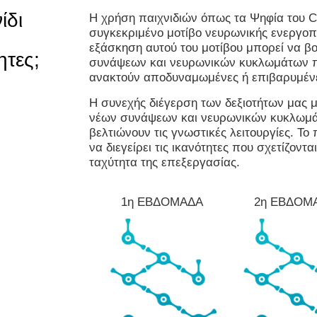
ίδι
Η χρήση παιχνιδιών όπως τα Ψηφία του Co
συγκεκριμένο μοτίβο νευρωνικής ενεργοπ
εξάσκηση αυτού του μοτίβου μπορεί να β
ητες;
συνάψεων και νευρωνικών κυκλωμάτων π
ανακτούν αποδυναμωμένες ή επιβαρυμένες
Η συνεχής διέγερση των δεξιοτήτων μας μ
νέων συνάψεων και νευρωνικών κυκλωμά
βελτιώνουν τις γνωστικές λειτουργίες. Το
να διεγείρει τις ικανότητες που σχετίζοντ
ταχύτητα της επεξεργασίας.
1η ΕΒΔΟΜΑΔΑ
2η ΕΒΔΟΜ