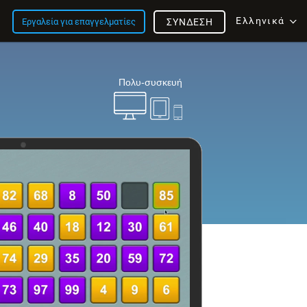
Ελληνικά
Εργαλεία για επαγγελματίες
ΣΎΝΔΕΣΗ
Πολυ-συσκευή