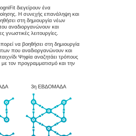
gniFit διεγείρουν ένα
οίησης. Η συνεχής επανάληψη και
οηθήσει στη δημιουργία νέων
ου αναδιοργανώνουν και
 γνωστικές λειτουργίες.
πορεί να βοηθήσει στη δημιουργία
των που αναδιοργανώνουν και
 παιχνίδι Ψηφία αναζητάει τρόπους
αι με τον προγραμματισμό και την
ΑΔΑ
3η ΕΒΔΟΜΑΔΑ