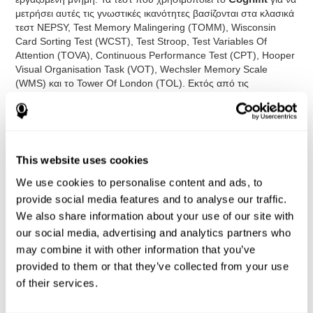
μετρήσει αυτές τις γνωστικές ικανότητες βασίζονται στα κλασικά
τεστ NEPSY, Test Memory Malingering (TΟΜΜ), Wisconsin
Card Sorting Test (WCST), Test Stroop, Test Variables Of
Attention (TOVA), Continuous Performance Test (CPT), Hooper
Visual Organisation Task (VOT), Wechsler Memory Scale
(WMS) και το Tower Of London (TOL). Εκτός από τις
εκτελεστικές λειτουργίες, το τεστ μετρά επίσης το χρόνο
απόκρισης, την οπτική αντίληψη, τη χωρική αντίληψη, την
ονοματοδοσία, τη μνήμη με βάση τα συμφραζόμενα, την οπτική
μνήμη, τη βραχύχρονη φωνολογική μνήμη, τη βραχύχρονη
μνήμη, την αναγνώριση, την ταχύτητα επεξεργασίας, την οπτική
This website uses cookies
παρακολούθηση, τον συντονισμό χεριού-ματιού και τη
διαιρεμένη προσοχή.
We use cookies to personalise content and ads, to
provide social media features and to analyse our traffic.
Test Αναγνώρισης COM-NAM
: Εμφανίζονται αντικείμενα
We also share information about your use of our site with
μέσω εικόνας ή ήχου. Θα πρέπει να πούμε σε ποια μορφή
our social media, advertising and analytics partners who
(εικόνας ή ήχου)το αντικείμενο εμφανίστηκε την τελευταία
φορά, ή αν δεν έχει προηγουμένως εμφανιστεί.
may combine it with other information that you’ve
provided to them or that they’ve collected from your use
Test Συγχρονισμού UPDA-SHIF
: Σε αυτό το τεστ θα
εμφανιστεί μία μπάλα σε κίνηση. Ο στόχος θα είναι να
of their services.
συντονίσουμε το δείκτη με την κυκλοφορία της μπάλας όσο
το δυνατόν ακριβέστερα, ακολουθώντας τη διαδρομή της