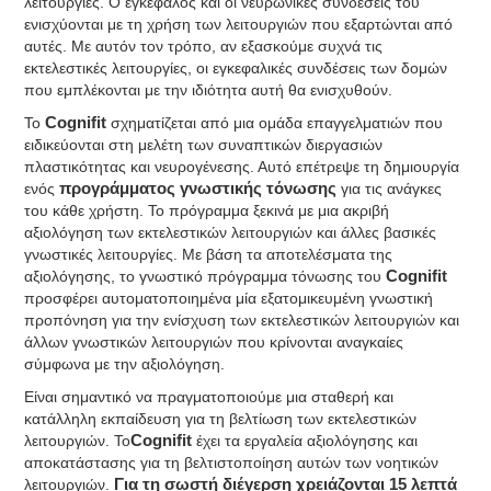
λειτουργίες. Ο εγκέφαλος και οι νευρωνικές συνδέσεις του
ενισχύονται με τη χρήση των λειτουργιών που εξαρτώνται από
αυτές. Με αυτόν τον τρόπο, αν εξασκούμε συχνά τις
εκτελεστικές λειτουργίες, οι εγκεφαλικές συνδέσεις των δομών
που εμπλέκονται με την ιδιότητα αυτή θα ενισχυθούν.
To
Cognifit
σχηματίζεται από μια ομάδα επαγγελματιών που
ειδικεύονται στη μελέτη των συναπτικών διεργασιών
πλαστικότητας και νευρογένεσης. Αυτό επέτρεψε τη δημιουργία
ενός
προγράμματος γνωστικής τόνωσης
για τις ανάγκες
του κάθε χρήστη. Το πρόγραμμα ξεκινά με μια ακριβή
αξιολόγηση των εκτελεστικών λειτουργιών και άλλες βασικές
γνωστικές λειτουργίες. Με βάση τα αποτελέσματα της
αξιολόγησης, το γνωστικό πρόγραμμα τόνωσης του
Cognifit
προσφέρει αυτοματοποιημένα μία εξατομικευμένη γνωστική
προπόνηση για την ενίσχυση των εκτελεστικών λειτουργιών και
άλλων γνωστικών λειτουργιών που κρίνονται αναγκαίες
σύμφωνα με την αξιολόγηση.
Είναι σημαντικό να πραγματοποιούμε μια σταθερή και
κατάλληλη εκπαίδευση για τη βελτίωση των εκτελεστικών
λειτουργιών. Το
Cognifit
έχει τα εργαλεία αξιολόγησης και
αποκατάστασης για τη βελτιστοποίηση αυτών των νοητικών
λειτουργιών.
Για τη σωστή διέγερση χρειάζονται 15 λεπτά