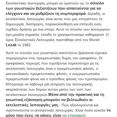
Εκτελεστικές λειτουργίες μπορεί να οριστούν ως το
σύνολο
των γνωστικών δεξιοτήτων που απαιτούνται για να
ελέγχουν και να ρυθμίζουν τη συμπεριφορά
. Δηλαδή, οι
εκτελεστικές λειτουργίες είναι αυτές που μας επιτρέπουν τη
δημιουργία, διατήρηση, παρακολούθηση και επίτευξη ενός
σχεδίου δράσης με ένα στόχο. Αυτό το σύνολο των λειτουργιών
έχει μεγάλη σημασία, επειδή το χρησιμοποιούμε καθημερινά. Ο
όρος Εκτελεστικές Λειτουργίες προτάθηκε από τον Muriel
Lezak
το 1982.
Αυτό το σύνολο των γνωστικών ικανοτήτων βρίσκεται σχετικά
περιορισμένο στις προμετωπιαίες δομές του εγκεφάλου. Οι
εγκεφαλικές περιοχές που σχετίζονται περισσότερο με τις
εκτελεστικές λειτουργίες είναι ο προμετωπιαίος φλοιός, ο
μεσοκοιλιακός προμετωπιαίος φλοιός, ο κογχομετωπιαίος
προμετωπιαίο φλοιό και ο πρόσθιος φλοιός του προσαγωγίου.
Μπορούμε να λάβουμε μία εκτίμηση της λειτουργικής
ακεραιότητας των δομών αυτών μέσω των τεστ των
εκτελεστικών λειτουργιών.
Μέσα από την πρακτική και τη
γνωστική εξάσκηση μπορούν να βελτιωθούν οι
εκτελεστικές λειτουργίες μας
. Πώς αξιολογούνται και
προπονούνται οι εκτελεστικές λειτουργίες; Είναι πολύ εύκολο
το
μόνο που έχεις να κάνεις είναι
να εγγραφείς
.