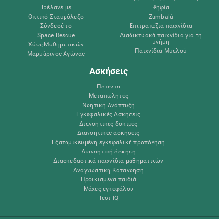
Τρέλανέ με
Ψηφία
Οπτικό Σταυρόλεξο
Zumbalú
Σύνδεσέ το
Επιτραπέζια παιχνίδια
Space Rescue
Διαδικτυακά παιχνίδια για τη
μνήμη
Χάος Μαθηματικών
Παιχνίδια Μυαλού
Μαρμάρινος Αγώνας
Ασκήσεις
Πατέντα
Μεταπωλητές
Νοητική Ανάπτυξη
Εγκεφαλικές Ασκήσεις
Διανοητικές δοκιμές
Διανοητικές ασκήσεις
Εξατομικευμένη εγκεφαλική προπόνηση
Διανοητική άσκηση
Διασκεδαστικά παιχνίδια μαθηματικών
Αναγνωστική Κατανόηση
Προικισμένα παιδιά
Μάχες εγκεφάλου
Τεστ IQ