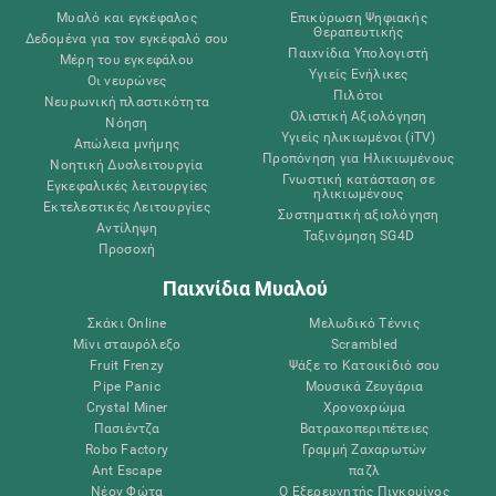
Μυαλό και εγκέφαλος
Επικύρωση Ψηφιακής
Θεραπευτικής
Δεδομένα για τον εγκέφαλό σου
Παιχνίδια Υπολογιστή
Μέρη του εγκεφάλου
Υγιείς Ενήλικες
Οι νευρώνες
Πιλότοι
Νευρωνική πλαστικότητα
Ολιστική Αξιολόγηση
Νόηση
Υγιείς ηλικιωμένοι (iTV)
Απώλεια μνήμης
Προπόνηση για Ηλικιωμένους
Νοητική Δυσλειτουργία
Γνωστική κατάσταση σε
Εγκεφαλικές λειτουργίες
ηλικιωμένους
Εκτελεστικές Λειτουργίες
Συστηματική αξιολόγηση
Αντίληψη
Ταξινόμηση SG4D
Προσοχή
Παιχνίδια Μυαλού
Σκάκι Online
Μελωδικό Τέννις
Μίνι σταυρόλεξο
Scrambled
Fruit Frenzy
Ψάξε το Κατοικίδιό σου
Pipe Panic
Μουσικά Ζευγάρια
Crystal Miner
Χρονοχρώμα
Πασιέντζα
Βατραχοπεριπέτειες
Robo Factory
Γραμμή Ζαχαρωτών
Ant Escape
παζλ
Νέον Φώτα
Ο Εξερευνητής Πιγκουίνος