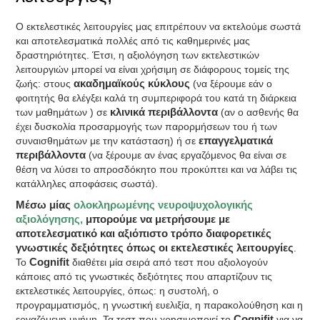
Ο εκτελεστικές λειτουργίες μας επιτρέπουν να εκτελούμε σωστά
και αποτελεσματικά πολλές από τις καθημερινές μας
δραστηριότητες. Έτσι, η αξιολόγηση των εκτελεστικών
λειτουργιών μπορεί να είναι χρήσιμη σε διάφορους τομείς της
ζωής: στους
ακαδημαϊκούς κύκλους
(να ξέρουμε εάν ο
φοιτητής θα ελέγξει καλά τη συμπεριφορά του κατά τη διάρκεια
των μαθημάτων ) σε
κλινικά περιβάλλοντα
(αν ο ασθενής θα
έχει δυσκολία προσαρμογής των παρορμήσεων του ή των
συναισθημάτων με την κατάσταση) ή σε
επαγγελματικά
περιβάλλοντα
(να ξέρουμε αν ένας εργαζόμενος θα είναι σε
θέση να λύσει το απροσδόκητο που προκύπτει και να λάβει τις
κατάλληλες αποφάσεις σωστά).
Μέσω μίας
ολοκληρωμένης νευροψυχολογικής
αξιολόγησης,
μπορούμε να μετρήσουμε με
αποτελεσματικό και αξιόπιστο τρόπο διαφορετικές
γνωστικές δεξιότητες όπως οι εκτελεστικές λειτουργίες
.
Το
Cognifit
διαθέτει μία σειρά από τεστ που αξιολογούν
κάποιες από τις γνωστικές δεξιότητες που απαρτίζουν τις
εκτελεστικές λειτουργίες, όπως: η συστολή, ο
προγραμματισμός, η γνωστική ευελιξία, η παρακολούθηση και η
εργαζόμενη μνήμη. Τα τεστ που χρησιμοποιεί το
Cognifit
για να