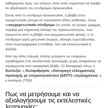
καθημερινής ζωής του ατόμου, είναι πολύ σημαντικό να προβεί
σε αξιολόγηση τoυ συνδρόμου dysexecutive .
Εκτός από το σύνδρομο dysexecutive, η βλάβη στον
προμετωπιαίο μπορεί να προκαλέσει άλλες ασθένειες, όπως
το
κογχομετωπιαίο σύνδρομο
(το οποίο, σε γενικές γραμμές,
παράγει μια σημαντική αλλαγή της προσωπικότητας, που
προκύπτει από τη βλάβη στο κογχομετωπιαίο φλοιό), ή το
σύνδρομο εγγύς μετωπικό (κυρίως, έλλειψη πρωτοβουλίας,
τόσο συμπεριφορικά ή απάθεια, όσο και επικοινωνιακή ή
αλαλία).
Από την άλλη πλευρά, επίσης μπορούν να υπάρχουν
προβλήματα στις εκτελεστικές λειτουργίες χωρίς απαραίτητα να
προέρχονται από εγκεφαλική βλάβη. Σε διαταραχές όπως η
δυσλεξία
, η
δυσαριθμησία
, η
διαταραχή ελλειμματικής
προσοχής με υπερκινητικότητα (ΔΕΠΥ)
η
σχιζοφρένεια
, ή
ο αυτισμός (TEA).
Πως να μετρήσουμε και να
αξιολογήσουμε τις εκτελεστικές
λειτουργίες;