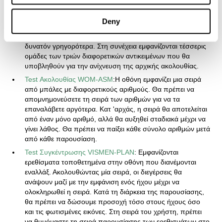
απαντήσουμε.
Test Αναγνώρισης WOM-REST
:Εμφανίζονται στην οθόνη
Deny
τρία κοινά αντικείμενα. Πρώτα πρέπει να θυμόμαστε τη
σειρά παρουσίασης των τριών αντικειμένων όσο το
δυνατόν γρηγορότερα. Στη συνέχεια εμφανίζονται τέσσερις
ομάδες των τριών διαφορετικών αντικειμένων που θα
υποβληθούν για την ανίχνευση της αρχικής ακολουθίας.
Test Ακολουθίας WOM-ASM
:Η οθόνη εμφανίζει μια σειρά
από μπάλες με διαφορετικούς αριθμούς. Θα πρέπει να
απομνημονεύσετε τη σειρά των αριθμών για να τα
επαναλάβετε αργότερα. Κατ 'αρχάς, η σειρά θα αποτελείται
από έναν μόνο αριθμό, αλλά θα αυξηθεί σταδιακά μέχρι να
γίνει λάθος. Θα πρέπει να παίξει κάθε σύνολο αριθμών μετά
από κάθε παρουσίαση.
Test Συγκέντρωσης VISMEN-PLAN
: Εμφανίζονται
ερεθίσματα τοποθετημένα στην οθόνη που διανέμονται
εναλλάξ. Ακολουθώντας μία σειρά, οι διεγέρσεις θα
ανάψουν μαζί με την εμφάνιση ενός ήχου μέχρι να
ολοκληρωθεί η σειρά. Κατά τη διάρκεια της παρουσίασης,
θα πρέπει να δώσουμε προσοχή τόσο στους ήχους όσο
και τις φωτισμένες εικόνες. Στη σειρά του χρήστη, πρέπει
να θυμόμαστε τη σειρά παρουσίασης των ερεθισμάτων στο