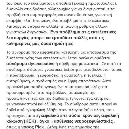
του ίδιου του ελλείμματος), απάθεια (έλλειψη πρωτοβουλίας),
δυσκολία στις δράσεις αλληλουχίας για να διαχειριστούμε τα
προβλήματα συμπεριφοράς και συναισθημάτων, γνωστική
ακαμψία, κλπ. Επιπλέον, ένα πρόβλημα στις εκτελεστικές
λειτουργίες μπορεί να αλλάξει τη σωστή ρύθμιση άλλων
γνωστικών διεργασιών.
Ένα πρόβλημα στις εκτελεστικές
λειτουργίες μπορεί να εμποδίσει πολλές από τις
καθημερινές μας δραστηριότητες
.
Το σύνδρομο που εμφανίζεται κατεξοχήν ως αποτέλεσμα της
δυσλειτουργίας των εκτελεστικών λειτουργιών ονομάζεται
σύνδρομο dysexecutive
ή σύνδρομο
μετωπικό
. Σε αυτό το
σύνδρομο, διάφορες γνωστικές δεξιότητες μεταβάλλονται, όπως
η πρωτοβουλία, η ευφράδεια, η αναστολή, η ευελιξία, η
αυτορύθμιση, ο σχεδιασμός και η λήψη αποφάσεων. Αυτό
προκαλεί μια αποδιοργανωμένη συμπεριφορά, ελάχιστα
προσαρμοσμένη στο περιβάλλον, με αλλαγές της
προσωπικότητας και της διάθεσης (γίνονται εγωκεντρικοί,
ψυχαναγκαστικοί και οξύθυμοι). Το σύνδρομο αυτό μπορεί να
δοθεί από εγκεφαλική βλάβη στον πλαγιοπίσθιο φλοιό, που
προέρχεται από
εγκεφαλικό επεισόδιο
,
κρανιοεγκεφαλική
κάκωση (ΚΕΚ)
,
όγκο
ή
ασθένειες νευροεκφυλιστικές
,
όπως η
νόσος Pick
. Δεδομένης της σημασίας της