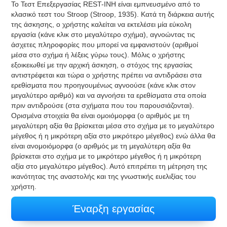
Το Τεστ Επεξεργασίας REST-INH είναι εμπνευσμένο από το
κλασικό τεστ του Stroop (Stroop, 1935). Κατά τη διάρκεια αυτής
της άσκησης, ο χρήστης καλείται να εκτελέσει μία εύκολη
εργασία (κάνε κλικ στο μεγαλύτερο σχήμα), αγνοώντας τις
άσχετες πληροφορίες που μπορεί να εμφανιστούν (αριθμοί
μέσα στο σχήμα ή λέξεις γύρω τους). Μόλις ο χρήστης
εξοικειωθεί με την αρχική άσκηση, ο στόχος της εργασίας
αντιστρέφεται και τώρα ο χρήστης πρέπει να αντιδράσει στα
ερεθίσματα που προηγουμένως αγνοούσε (κάνε κλικ στον
μεγαλύτερο αριθμό) και να αγνοήσει τα ερεθίσματα στα οποία
πριν αντιδρούσε (στα σχήματα που του παρουσιάζονται).
Ορισμένα στοιχεία θα είναι ομοιόμορφα (ο αριθμός με τη
μεγαλύτερη αξία θα βρίσκεται μέσα στο σχήμα με το μεγαλύτερο
μέγεθος ή η μικρότερη αξία στο μικρότερο μέγεθος) ενώ άλλα θα
είναι ανομοιόμορφα (ο αριθμός με τη μεγαλύτερη αξία θα
βρίσκεται στο σχήμα με το μικρότερο μέγεθος ή η μικρότερη
αξία στο μεγαλύτερο μέγεθος). Αυτό επιτρέπει τη μέτρηση της
ικανότητας της αναστολής και της γνωστικής ευελιξίας του
χρήστη.
Έναρξη εργασίας