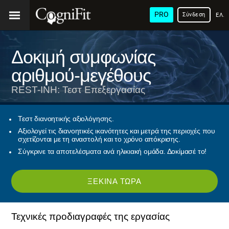
PRO
Σύνδεση
ΕΛΛ
Δοκιμή συμφωνίας
αριθμού-μεγέθους
REST-INH: Τεστ Επεξεργασίας
Τεστ διανοητικής αξιολόγησης.
Αξιολογεί τις διανοητικές ικανότητες και μετρά της περιοχές που
σχετίζονται με τη αναστολή και το χρόνο απόκρισης.
Σύγκρινε τα αποτελέσματα ανά ηλικιακή ομάδα. Δοκίμασέ το!
ΞΕΚΊΝΑ ΤΏΡΑ
Τεχνικές προδιαγραφές της εργασίας