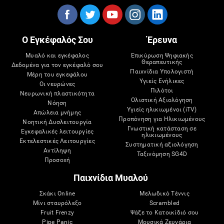
Ο Εγκέφαλός Σου
Έρευνα
Μυαλό και εγκέφαλος
Επικύρωση Ψηφιακής
Θεραπευτικής
Δεδομένα για τον εγκέφαλό σου
Παιχνίδια Υπολογιστή
Μέρη του εγκεφάλου
Υγιείς Ενήλικες
Οι νευρώνες
Πιλότοι
Νευρωνική πλαστικότητα
Ολιστική Αξιολόγηση
Νόηση
Υγιείς ηλικιωμένοι (iTV)
Απώλεια μνήμης
Προπόνηση για Ηλικιωμένους
Νοητική Δυσλειτουργία
Γνωστική κατάσταση σε
Εγκεφαλικές λειτουργίες
ηλικιωμένους
Εκτελεστικές Λειτουργίες
Συστηματική αξιολόγηση
Αντίληψη
Ταξινόμηση SG4D
Προσοχή
Παιχνίδια Μυαλού
Σκάκι Online
Μελωδικό Τέννις
Μίνι σταυρόλεξο
Scrambled
Fruit Frenzy
Ψάξε το Κατοικίδιό σου
Pipe Panic
Μουσικά Ζευγάρια