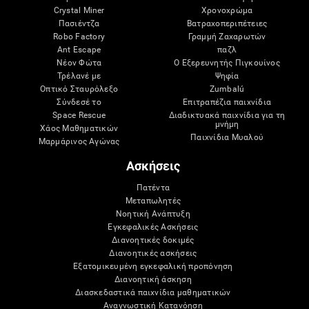
Crystal Miner
Χρονοχρώμα
Πασιέντζα
Βατραχοπεριπέτειες
Robo Factory
Γραμμή Ζαχαρωτών
Ant Escape
παζλ
Νέον Φώτα
Ο Εξερευνητής Πιγκουίνος
Τρέλανέ με
Ψηφία
Οπτικό Σταυρόλεξο
Zumbalú
Σύνδεσέ το
Επιτραπέζια παιχνίδια
Space Rescue
Διαδικτυακά παιχνίδια για τη
μνήμη
Χάος Μαθηματικών
Παιχνίδια Μυαλού
Μαρμάρινος Αγώνας
Ασκήσεις
Πατέντα
Μεταπωλητές
Νοητική Ανάπτυξη
Εγκεφαλικές Ασκήσεις
Διανοητικές δοκιμές
Διανοητικές ασκήσεις
Εξατομικευμένη εγκεφαλική προπόνηση
Διανοητική άσκηση
Διασκεδαστικά παιχνίδια μαθηματικών
Αναγνωστική Κατανόηση