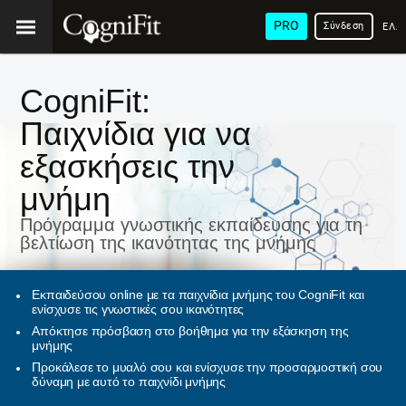
PRO
Σύνδεση
ΕΛΛ
CogniFit:
Παιχνίδια για να
εξασκήσεις την
μνήμη
Πρόγραμμα γνωστικής εκπαίδευσης για τη
βελτίωση της ικανότητας της μνήμης
Εκπαιδεύσου online με τα παιχνίδια μνήμης του CogniFit και
ενίσχυσε τις γνωστικές σου ικανότητες
Απόκτησε πρόσβαση στο βοήθημα για την εξάσκηση της
μνήμης
Προκάλεσε το μυαλό σου και ενίσχυσε την προσαρμοστική σου
δύναμη με αυτό το παιχνίδι μνήμης