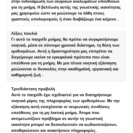
στην ενδυνάμωση των νευρικών κυκλωμάτων υπεύθυνων
για τη μνήμη. Η βελτίωση αυτής της γνωστικής ικανότητας
μας χρησιμεύει ώστε να μειώνουμε τα λάθη στους
γραπτούς υπολογισμούς ή όταν διαβάζουμε ένα κείμενο .
Λέξεις πουλιά
Γι αυτό το παιχνίδι μνήμης θα πρέπει να συγκρατήσουμε
νοητικά, μέσα σε σύντομο χρονικό διάστημα, τη θέση των
ερεθισμάτων. Αυτή η δραστηριότητα μας επιτρέπει να
διεγείρουμε εκείνα τα εγκεφαλικά πρότυπα που είναι
υπεύθυνα για τη μνήμη. Με μια τέτοια νοητική εξάσκηση
μειώνονται οι δυσκολίες στην ακαδημαϊκή, εργασιακή και
καθημερινή ζωή .
Τρισδιάστατη προβολή
Αυτό το παιχνίδι έχει σχεδιαστεί για να διατηρήσουμε
νοητικά μέρος της πληροφορίας των ερεθισμάτων. Με την
εξάσκηση αυτή ενισχύονται οι νευρωνικές συνδέσεις
υπεύθυνες για τη μη λεκτική μνήμη. Άτομα που
αντιμετωπίζουν πρόβλημα σε αυτήν τη γνωστική
ικανότητα μπορεί να δυσκολευτούν να κωδικοποιήσουν,
αποθηκεύσουν και ανακτήσουν πληροφορίες .