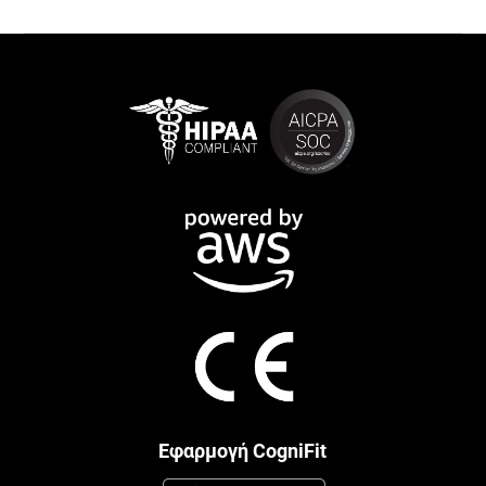
Εφαρμογή CogniFit