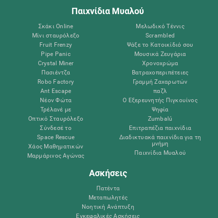
Παιχνίδια Μυαλού
Σκάκι Online
Μελωδικό Τέννις
Μίνι σταυρόλεξο
Scrambled
Fruit Frenzy
Ψάξε το Κατοικίδιό σου
Pipe Panic
Μουσικά Ζευγάρια
Crystal Miner
Χρονοχρώμα
Πασιέντζα
Βατραχοπεριπέτειες
Robo Factory
Γραμμή Ζαχαρωτών
Ant Escape
παζλ
Νέον Φώτα
Ο Εξερευνητής Πιγκουίνος
Τρέλανέ με
Ψηφία
Οπτικό Σταυρόλεξο
Zumbalú
Σύνδεσέ το
Επιτραπέζια παιχνίδια
Space Rescue
Διαδικτυακά παιχνίδια για τη
μνήμη
Χάος Μαθηματικών
Παιχνίδια Μυαλού
Μαρμάρινος Αγώνας
Ασκήσεις
Πατέντα
Μεταπωλητές
Νοητική Ανάπτυξη
Εγκεφαλικές Ασκήσεις