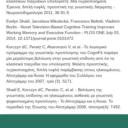
κλασσικών παιχνιδιών υπολογιστή: Μία τυχαιοποιημένη
Έρευνα, διπλή-τυφλή, προοπτική της γνωστικής διέγερσης -
Νευροεπιδημιολογία 2011; 36:91-9.
Evelyn Shatil, Jaroslava Mikulecká, Francesco Bellotti, Vladimír
Burěs - Novel Television-Based Cognitive Training Improves
Working Memory and Executive Function - PLOS ONE July 03,
2014. 10.1371/journal.pone.0101472
Korczyn dC, Peretz C, Aharonson V, et al. -Το λογισμικό
πρόγραμμα της γνωστικής προπόνησης του CogniFit παράγει
μία μεγαλύτερη βελτίωση στην γνωστική επίδοση από ότι τα
κλασσικά παιχνίδια του υπολογιστή: Μελέτη προοπτικής,
τυχαιοποιημένη, διπλή-τυφλή παρέμβασης στους ηλικιωμένους.
Αλτσχάιμερ και Άνοια: Η εφημερίδα του Συλλόγου του
Αλτσχάιμερ του 2007, τρία (3): S171.
Shatil E, Korczyn dC, Peretzc C, et al. - Βελτίωση της
γνωστικής επίδοσης σε ηλικιωμένους ασθενείς με γνωστική
ψηφιοποιημένη προπόνηση - Το Αλτσχάιμερ και η Άνοια: Το
περιοδικό της Ένωσης του Αλτσχάιμερ 2008, τέσσερα(4): T492.