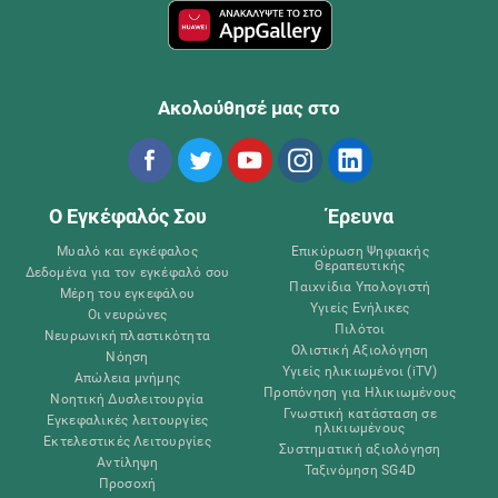
Ακολούθησέ μας στο
Ο Εγκέφαλός Σου
Έρευνα
Μυαλό και εγκέφαλος
Επικύρωση Ψηφιακής
Θεραπευτικής
Δεδομένα για τον εγκέφαλό σου
Παιχνίδια Υπολογιστή
Μέρη του εγκεφάλου
Υγιείς Ενήλικες
Οι νευρώνες
Πιλότοι
Νευρωνική πλαστικότητα
Ολιστική Αξιολόγηση
Νόηση
Υγιείς ηλικιωμένοι (iTV)
Απώλεια μνήμης
Προπόνηση για Ηλικιωμένους
Νοητική Δυσλειτουργία
Γνωστική κατάσταση σε
Εγκεφαλικές λειτουργίες
ηλικιωμένους
Εκτελεστικές Λειτουργίες
Συστηματική αξιολόγηση
Αντίληψη
Ταξινόμηση SG4D
Προσοχή