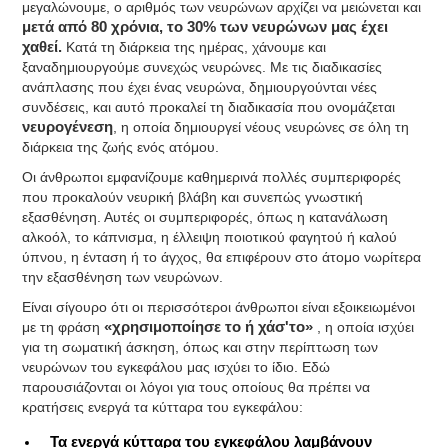
μεγαλώνουμε, ο αριθμός των νευρώνων αρχίζει να μειώνεται και
μετά από 80 χρόνια, το 30% των νευρώνων μας έχει
χαθεί.
Κατά τη διάρκεια της ημέρας, χάνουμε και
ξαναδημιουργούμε συνεχώς νευρώνες. Με τις διαδικασίες
ανάπλασης που έχει ένας νευρώνα, δημιουργούνται νέες
συνδέσεις, και αυτό προκαλεί τη διαδικασία που ονομάζεται
νευρογένεση
, η οποία δημιουργεί νέους νευρώνες σε όλη τη
διάρκεια της ζωής ενός ατόμου.
Οι άνθρωποι εμφανίζουμε καθημερινά πολλές συμπεριφορές
που προκαλούν νευρική βλάβη και συνεπώς γνωστική
εξασθένηση. Αυτές οι συμπεριφορές, όπως η κατανάλωση
αλκοόλ, το κάπνισμα, η έλλειψη ποιοτικού φαγητού ή καλού
ύπνου, η ένταση ή το άγχος, θα επιφέρουν στο άτομο νωρίτερα
την εξασθένηση των νευρώνων.
Είναι σίγουρο ότι οι περισσότεροι άνθρωποι είναι εξοικειωμένοι
με τη φράση
«χρησιμοποίησε το ή χάσ'το»
, η οποία ισχύει
για τη σωματική άσκηση, όπως και στην περίπτωση των
νευρώνων του εγκεφάλου μας ισχύει το ίδιο. Εδώ
παρουσιάζονται οι λόγοι για τους οποίους θα πρέπει να
κρατήσεις ενεργά τα κύτταρα του εγκεφάλου:
Τα ενεργά κύτταρα του εγκεφάλου λαμβάνουν