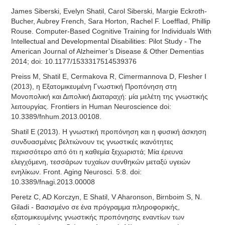
James Siberski, Evelyn Shatil, Carol Siberski, Margie Eckroth-
Bucher, Aubrey French, Sara Horton, Rachel F. Loefflad, Phillip
Rouse. Computer-Based Cognitive Training for Individuals With
Intellectual and Developmental Disabilities: Pilot Study - The
American Journal of Alzheimer’s Disease & Other Dementias
2014; doi: 10.1177/1533317514539376
Preiss M, Shatil E, Cermakova R, Cimermannova D, Flesher I
(2013), η Εξατομικευμένη Γνωστική Προπόνηση στη
Μονοπολική και Διπολική Διαταραχή: μία μελέτη της γνωστικής
λειτουργίας. Frontiers in Human Neuroscience doi:
10.3389/fnhum.2013.00108.
Shatil E (2013). Η γνωστική προπόνηση και η φυσική άσκηση
συνδυασμένες βελτιώνουν τις γνωστικές ικανότητες
περισσότερο από ότι η καθεμία ξεχωριστά; Μία έρευνα
ελεγχόμενη, τεσσάρων τυχαίων συνθηκών μεταξύ υγειών
ενηλίκων. Front. Aging Neurosci. 5:8. doi:
10.3389/fnagi.2013.00008
Peretz C, AD Korczyn, E Shatil, V Aharonson, Birnboim S, N.
Giladi - Βασισμένο σε ένα πρόγραμμα πληροφορικής,
εξατομικευμένης γνωστικής προπόνησης εναντίων των