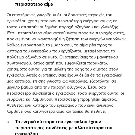
περισσότερο αίμα.
Οι επιστήμονες γνωρίζουν ότι οι δραστικές περιοχές του
εγκεφάλου χρησιμοποιούν περισσότερη ενέργεια και ως εκ
τούτου απαιτούν αυξημένη παροχή οξυγόνου και γλυκόζης.
Έτσι, περισσότερο αίμα κατευθύνεται προς τις περιοχές αυτές,
προκειμένου να ικανοποιηθεί η ζήτηση των ενεργών νευρώνων.
Καθώς ενεργοποιείς το μυαλό σου, το αίμα ρέει προς τα
κύτταρα του εγκεφάλου που εργάζονται, μεταφέροντας το
πολύτιμο οξυγόνο σε αυτό. Οι απεικονίσεις του μαγνητικού
συντονισμού, όπως αυτή που εμφανίζεται παρακάτω,
χρησιμοποιούνται για τη μελέτη της ροής του αίματος στον
εγκέφαλο. Αυτές οι απεικονίσεις έχουν δείξει ότι τα εγκεφαλικά
μας κύτταρα, επίσης γνωστά ως νευρώνες, εξαρτώνται σε
μεγάλο βαθμό από την παροχή οξυγόνου. Έτσι, όσο
περισσότερο εξασκείται ο εγκέφαλος, τόσο ενεργοποιούνται οι
νευρώνες και λαμβάνουν περισσότερη προμήθεια αίματος.
Αντίθετα, ένα κύτταρο του εγκεφάλου που είναι ανενεργό
λαμβάνει όλο και λιγότερο αίμα και τελικά θα πεθάνει.
Τα ενεργά κύτταρα του εγκεφάλου έχουν
περισσότερες συνδέσεις με άλλα κύτταρα του
εγκεφάλου.