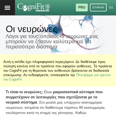
PRO
Σύνδεση
ΕΛΛ
Οι νευρώνες
Λόγοι για τους οποίους οι νευρώνες μας
μπορούν να ζήσουν καλύτερα και για
περισσότερο διάστημα
Αυτή η σελίδα έχει πληροφοριακό περιεχόμενο. Δε διαθέτουμε προς
πώληση κανένα από τα προϊόντα που αφορούν ασθένειες. Τα προϊόντα
του CogniFit για τη θεραπεία των ασθενειών βρίσκονται σε διαδικασία
επικύρωσης. Αν ενδιαφέρεστε, επισκεφτείτε την
Πλατφόρμα για έρευνα
του CogniFit
Τι είναι οι νευρώνες;
Είναι
μικροσκοπικά κύτταρα που
συμμετέχουν σε λειτουργίες που σχετίζονται με το
νευρικό σύστημα
. Στο μυαλό μας υπάρχουν εκατομμύρια
νευρώνων, εκτιμάται ότι διαθέτουμε περίπου 80 εκατομμύρια,
τουλάχιστον κατά τη στιγμή της γέννησης. Καθώς