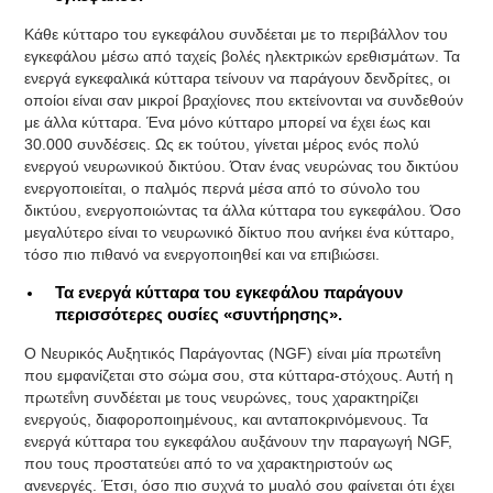
Κάθε κύτταρο του εγκεφάλου συνδέεται με το περιβάλλον του
εγκεφάλου μέσω από ταχείς βολές ηλεκτρικών ερεθισμάτων. Τα
ενεργά εγκεφαλικά κύτταρα τείνουν να παράγουν δενδρίτες, οι
οποίοι είναι σαν μικροί βραχίονες που εκτείνονται να συνδεθούν
με άλλα κύτταρα. Ένα μόνο κύτταρο μπορεί να έχει έως και
30.000 συνδέσεις. Ως εκ τούτου, γίνεται μέρος ενός πολύ
ενεργού νευρωνικού δικτύου. Όταν ένας νευρώνας του δικτύου
ενεργοποιείται, ο παλμός περνά μέσα από το σύνολο του
δικτύου, ενεργοποιώντας τα άλλα κύτταρα του εγκεφάλου. Όσο
μεγαλύτερο είναι το νευρωνικό δίκτυο που ανήκει ένα κύτταρο,
τόσο πιο πιθανό να ενεργοποιηθεί και να επιβιώσει.
Τα ενεργά κύτταρα του εγκεφάλου παράγουν
περισσότερες ουσίες «συντήρησης».
Ο Νευρικός Αυξητικός Παράγοντας (NGF) είναι μία πρωτεΐνη
που εμφανίζεται στο σώμα σου, στα κύτταρα-στόχους. Αυτή η
πρωτεΐνη συνδέεται με τους νευρώνες, τους χαρακτηρίζει
ενεργούς, διαφοροποιημένους, και ανταποκρινόμενους. Τα
ενεργά κύτταρα του εγκεφάλου αυξάνουν την παραγωγή NGF,
που τους προστατεύει από το να χαρακτηριστούν ως
ανενεργές. Έτσι, όσο πιο συχνά το μυαλό σου φαίνεται ότι έχει