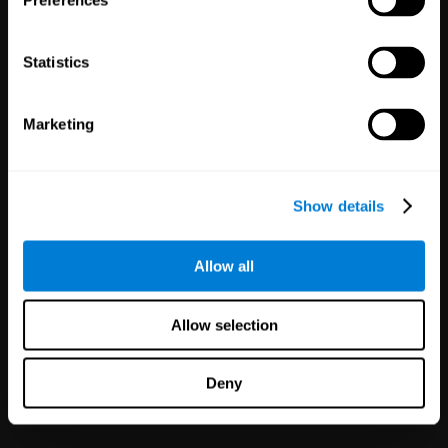
Preferences
Statistics
Marketing
Κλινικές
Δοκιμές
Show details
Δοκιμές
1,135
30,476
Συμμετέχοντες
Allow all
Μείωση του κινδύνου σε
κλινικές δοκιμές με πιο
αξιόπιστα αποτελέσματα.
Allow selection
Deny