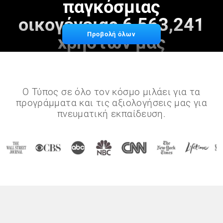
παγκόσμιας
οικογένειας 6,563,241
Προβολή όλων
χρηστών μας
Ο Τύπος σε όλο τον κόσμο μιλάει για τα
προγράμματα και τις αξιολογήσεις μας για
πνευματική εκπαίδευση.