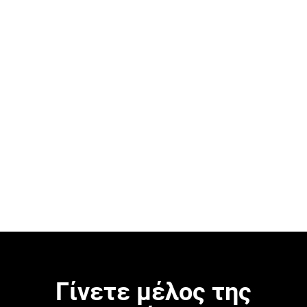
Πλήρης αναφορά των
αποτελεσμάτων μετά από
αξιολόγηση
Δείτε παράδειγμα
Γίνετε μέλος της