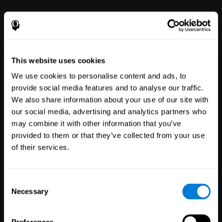
νευροψυχολογικής
διερεύνησης και γνωστικής
διέγερσης των μαθητών σου
This website uses cookies
We use cookies to personalise content and ads, to
provide social media features and to analyse our traffic.
We also share information about your use of our site with
our social media, advertising and analytics partners who
may combine it with other information that you’ve
Ευημερία
των εργαζομένων
provided to them or that they’ve collected from your use
of their services.
51
Εταιρείες
297
Υπάλληλοι
Η διαδικτυακή μας πλατφόρμα
Consent
ψυχικής ευεξίας δίνει σε όλους
τη δύναμη να βελτιώνονται με
Necessary
Selection
απλά στη χρήση εργαλεία για
ευεξία και απόδοση.