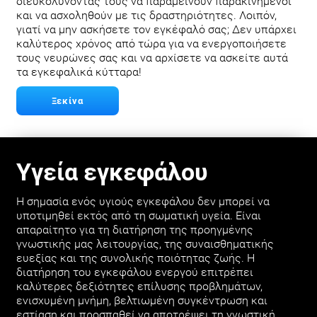
διευκολύνοντάς τους να παραμείνουν παρακινημένοι
και να ασχοληθούν με τις δραστηριότητες. Λοιπόν,
γιατί να μην ασκήσετε τον εγκέφαλό σας; Δεν υπάρχει
καλύτερος χρόνος από τώρα για να ενεργοποιήσετε
τους νευρώνες σας και να αρχίσετε να ασκείτε αυτά
τα εγκεφαλικά κύτταρα!
Ξεκίνα
Υγεία εγκεφάλου
Η σημασία ενός υγιούς εγκεφάλου δεν μπορεί να
υποτιμηθεί εκτός από τη σωματική υγεία. Είναι
απαραίτητο για τη διατήρηση της προηγμένης
γνωστικής μας λειτουργίας, της συναισθηματικής
ευεξίας και της συνολικής ποιότητας ζωής. Η
διατήρηση του εγκεφάλου ενεργού επιτρέπει
καλύτερες δεξιότητες επίλυσης προβλημάτων,
ενισχυμένη μνήμη, βελτιωμένη συγκέντρωση και
εστίαση και προσπαθεί να αποτρέψει τη γνωστική