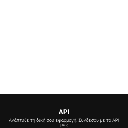
Ανάπτυξη καινούργιων προϊόντων
Επιστημονικοί σύμβουλοι
API
Ανάπτυξε τη δική σου εφαρμογή.
Συνδέσου με το API
μας