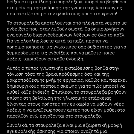
δείξει ότι η επίλυση σταυρόλεξων μπορεί να βοηθήσει
στη μείωση της μείωσης της γνωστικής λειτουργίας
που σχετίζεται με την ηλικία έως και επτά χρόνια!
Τα σταυρόλεξα αποτελούνται από πλέγματα γεμάτα με
ενδείξεις που, όταν λυθούν σωστά, θα δημιουργήσουν
ένα σύνολο διασυνδεδεμένων λέξεων σε όλο το παζλ.
Για να ολοκληρώσετε αυτά τα παζλ, πρέπει να
χρησιμοποιήσετε τις γνωστικές σας δεξιότητες για να
ξεμπερδέψετε τις ενδείξεις και να μάθετε ποιες
λέξεις ταιριάζουν σε κάθε ένδειξη.
Αυτός ο τύπος γνωστικής εκπαίδευσης βοηθά στην
τόνωση τόσο της βραχυπρόθεσμης όσο και της
μακροπρόθεσμης μνήμης εργασίας, καθώς και παρέχει
δημιουργικούς τρόπους σκέψης για το πώς μπορεί να
λυθεί κάθε ένδειξη. Επιπλέον, τα σταυρόλεξα βοηθούν
επίσης στη βελτίωση της γλωσσικής επάρκειας
δίνοντας στους χρήστες την ευκαιρία να μάθουν νέες
λέξεις ή να αναθεωρήσουν αυτές που είχαν μάθει στο
παρελθόν ενώ εργάζονται στο σταυρόλεξο.
Συνολικά, τα σταυρόλεξα είναι μια εξαιρετική μορφή
εγκεφαλικής άσκησης για όποιον αναζητά μια