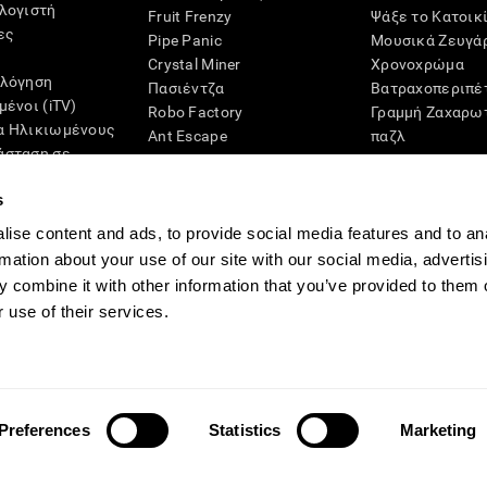
ολογιστή
Fruit Frenzy
Ψάξε το Κατοικ
ες
Pipe Panic
Μουσικά Ζευγά
Crystal Miner
Χρονοχρώμα
ολόγηση
Πασιέντζα
Βατραχοπεριπέ
μένοι (iTV)
Robo Factory
Γραμμή Ζαχαρω
α Ηλικιωμένους
Ant Escape
παζλ
άσταση σε
Νέον Φώτα
Ο Εξερευνητής 
ς
Τρέλανέ με
Ψηφία
αξιολόγηση
s
Οπτικό Σταυρόλεξο
Zumbalú
G4D
Σύνδεσέ το
Επιτραπέζια πα
ise content and ads, to provide social media features and to an
Space Rescue
Διαδικτυακά παι
rmation about your use of our site with our social media, advertis
τη μνήμη
Χάος Μαθηματικών
 combine it with other information that you’ve provided to them o
Παιχνίδια Μυα
Μαρμάρινος Αγώνας
 use of their services.
μένων
Διοικητική Ομάδα
CogniFit Newsroom
Media Kit
Γίνετε συνεργάτη
Preferences
Statistics
Marketing