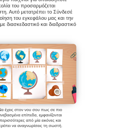
κολία του προσαρμόζεται
τη. Αυτό μετατρέπει το Σύνδεσέ
ποίηση του εγκεφάλου μας και την
με διασκεδαστικό και διαδραστικό
Να έχεις στον νου σου πως σε πιο
ανεβασμένα επίπεδα, εμφανίζονται
περισσότερες από μία εικόνες και
ρέπει να αναγνωρίσεις τη σωστή.