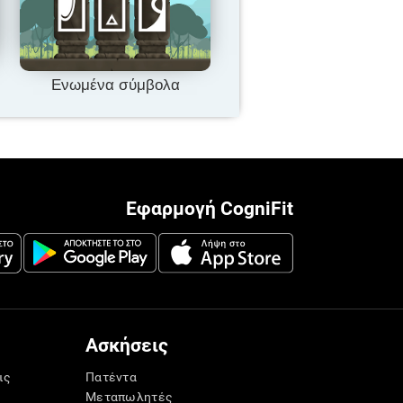
Ενωμένα σύμβολα
Εφαρμογή CogniFit
Ασκήσεις
ις
Πατέντα
Μεταπωλητές