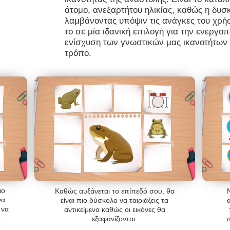
άτομο, ανεξαρτήτου ηλικίας, καθώς η δυσ
λαμβάνοντας υπόψιν τις ανάγκες του χρήσ
το σε μία ιδανική επιλογή για την ενεργο
ενίσχυση των γνωστικών μας ικανοτήτων 
τρόπο.
ιο
Καθώς αυξάνεται το επίπεδό σου, θα
να
είναι πιο δύσκολο να ταιριάξεις τα
 να
αντικείμενα καθώς οι εικόνες θα
ο
εξαφανίζονται.
π