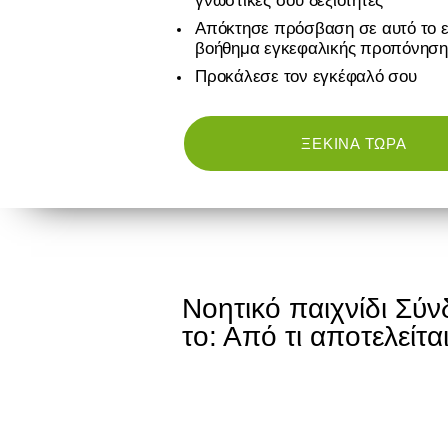
γνωστικές σου δεξιότητες
Απόκτησε πρόσβαση σε αυτό το ε
βοήθημα εγκεφαλικής προπόνηση
Προκάλεσε τον εγκέφαλό σου
ΞΕΚΊΝΑ ΤΏΡΑ
Νοητικό παιχνίδι Σύν
το: Από τι αποτελείται