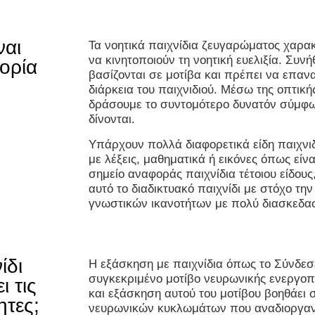
ναι
Τα νοητικά παιχνίδια ζευγαρώματος χαρακ
να κινητοποιούν τη νοητική ευελιξία. Συνή
τορία
βασίζονται σε μοτίβα και πρέπει να επα
διάρκεια του παιχνιδιού. Μέσω της οπτικ
δράσουμε το συντομότερο δυνατόν σύμφων
δίνονται.
Υπάρχουν πολλά διαφορετικά είδη παιχνι
με λέξεις, μαθηματικά ή εικόνες όπως είν
σημείο αναφοράς παιχνίδια τέτοιου είδους,
αυτό το διαδικτυακό παιχνίδι με στόχο τη
γνωστικών ικανοτήτων με πολύ διασκεδασ
ίδι
Η εξάσκηση με παιχνίδια όπως το Σύνδεσέ
συγκεκριμένο μοτίβο νευρωνικής ενεργο
ι τις
και εξάσκηση αυτού του μοτίβου βοηθάει
ητες;
νευρωνικών κυκλωμάτων που αναδιοργανώ