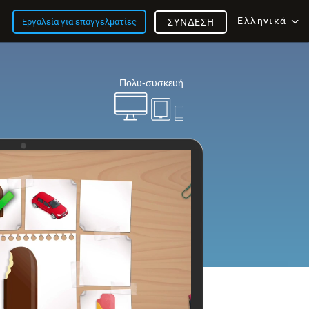
Ελληνικά
Εργαλεία για επαγγελματίες
ΣΎΝΔΕΣΗ
Πολυ-συσκευή