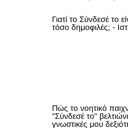
Γιατί το Σύνδεσέ το εί
τόσο δημοφιλές; - Ισ
Πώς το νοητικό παιχν
"Σύνδεσέ το" βελτιώνε
γνωστικές μου δεξιότ