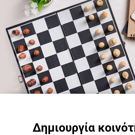
Δημιουργία κοινότ