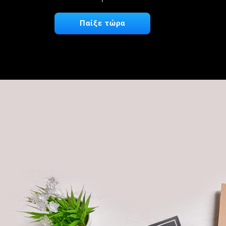
Παίξε τώρα