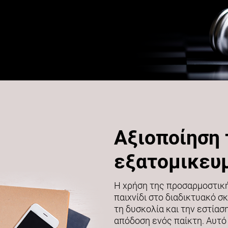
Αξιοποίηση 
εξατομικευ
Η χρήση της προσαρμοστική
παιχνίδι στο διαδικτυακό 
τη δυσκολία και την εστία
απόδοση ενός παίκτη. Αυτό 