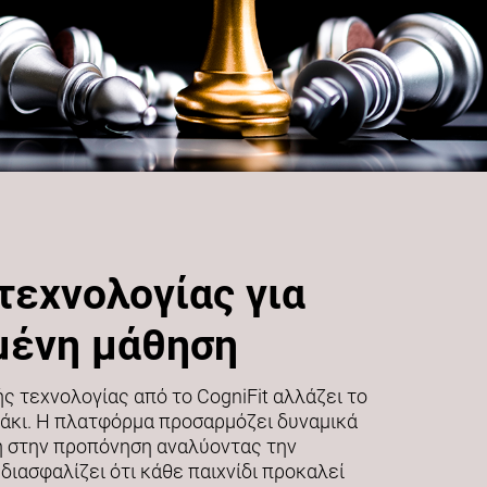
τεχνολογίας για
μένη μάθηση
ς τεχνολογίας από το CogniFit αλλάζει το
σκάκι. Η πλατφόρμα προσαρμόζει δυναμικά
ση στην προπόνηση αναλύοντας την
διασφαλίζει ότι κάθε παιχνίδι προκαλεί