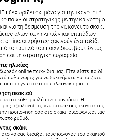
it ξεχωρίζει όχι μόνο για την ικανότητά
κό παιχνίδι στρατηγικής με την καινοτόμο
αι για τη δέσμευσή της να κάνει το σκάκι
αίκτες όλων των ηλικιών και επιπέδων
 online, οι χρήστες ξεκινούν ένα ταξίδι
από το ταμπλό του παιχνιδιού, βουτώντας
η και τη στρατηγική κυριαρχία.
τις ηλικίες
δωρεάν online παιχνίδια μας. Είτε είστε παιδί
ποτέ πολύ νωρίς για να ξεκινήσετε να παίζετε
ε από τα γνωστικά του πλεονεκτήματα.
νηση σκακιού
ουμε ότι κάθε μυαλό είναι μοναδικό. Η
 μας αξιολογεί τις γνωστικές σας ικανότητες
την προπόνησή σας στο σκάκι, διασφαλίζοντας
σωστό ρυθμό.
ντας σκάκι
 στο να σας διδάξει τους κανόνες του σκακιού