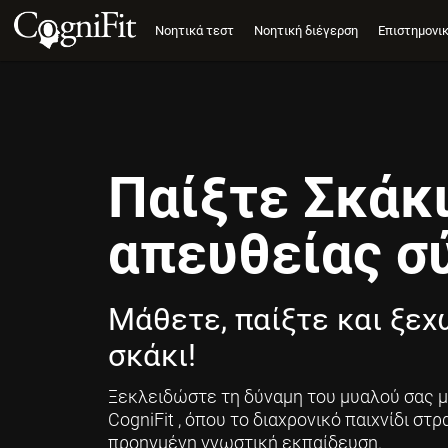
Νοητικά τεστ
Νοητική διέγερση
Επιστημονι
Παίξτε Σκάκι
απευθείας σ
Μάθετε, παίξτε και ξεχ
σκάκι!
Ξεκλειδώστε τη δύναμη του μυαλού σας 
CogniFit , όπου το διαχρονικό παιχνίδι στ
προηγμένη γνωστική εκπαίδευση.