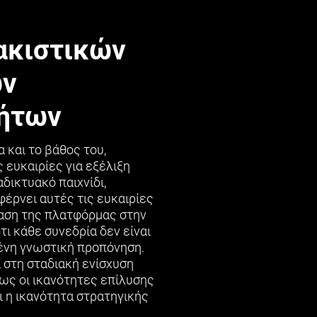
ακιστικών
ων
τήτων
 και το βάθος του,
ευκαιρίες για εξέλιξη
δικτυακό παιχνίδι,
 φέρνει αυτές τις ευκαιρίες
φαση της πλατφόρμας στην
ι κάθε συνεδρία δεν είναι
ένη γνωστική προπόνηση.
 στη σταδιακή ενίσχυση
ως οι ικανότητες επίλυσης
 η ικανότητα στρατηγικής