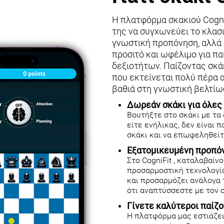
Η πλατφόρμα σκακιού CogniF
της να συγχωνεύει το κλασι
γνωστική προπόνηση, αλλά κ
προσιτό και ωφέλιμο για π
δεξιοτήτων. Παίζοντας σκάκι
που εκτείνεται πολύ πέρα 
βαθιά στη γνωστική βελτίωσ
Δωρεάν σκάκι για όλες 
Βουτήξτε στο σκάκι με τα 
είτε ενήλικας, δεν είναι 
σκάκι και να επωφεληθείτ
Εξατομικευμένη προπό
Στο CogniFit , καταλαβαίν
προσαρμοστική τεχνολογία
και προσαρμόζει ανάλογα 
ότι αναπτύσσεστε με τον 
Γίνετε καλύτεροι παίζο
Η πλατφόρμα μας εστιάζει