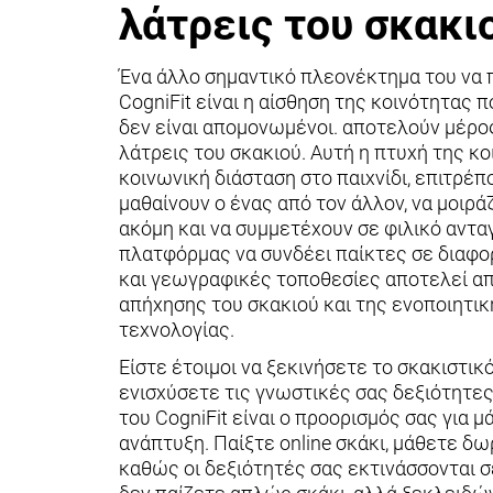
λάτρεις του σκακι
Ένα άλλο σημαντικό πλεονέκτημα του να πα
CogniFit είναι η αίσθηση της κοινότητας π
δεν είναι απομονωμένοι. αποτελούν μέρο
λάτρεις του σκακιού. Αυτή η πτυχή της κο
κοινωνική διάσταση στο παιχνίδι, επιτρέπ
μαθαίνουν ο ένας από τον άλλον, να μοιρά
ακόμη και να συμμετέχουν σε φιλικό αντα
πλατφόρμας να συνδέει παίκτες σε διαφο
και γεωγραφικές τοποθεσίες αποτελεί απ
απήχησης του σκακιού και της ενοποιητι
τεχνολογίας.
Είστε έτοιμοι να ξεκινήσετε το σκακιστικό
ενισχύσετε τις γνωστικές σας δεξιότητε
του CogniFit είναι ο προορισμός σας για μά
ανάπτυξη. Παίξτε online σκάκι, μάθετε δ
καθώς οι δεξιότητές σας εκτινάσσονται σε