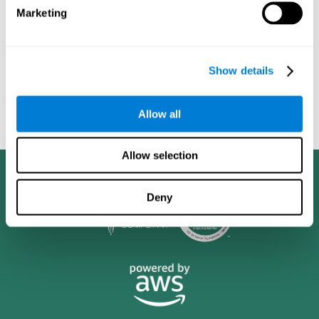
μεγαλύτερη βελτίωση στη νοητική επίδοση από τα κλασικά
Marketing
παιχνίδια του υπολογιστή: Προοπτική μελέτη, τυχαιοποιημένη,
διπλά τυφλή παρέμβαση σε ηλικιωμένους. Αλτσχάιμερ και Άνοια:
Η εφημερίδα της Ένωσης για τη νόσο του Αλτσχάιμερ, 2007,
τρία (3): S171.
Show details
Shatil E, Korczyn dC, Peretz C, et al. - Βελτίωση της γνωστικής
επίδοσης ηλικιωμένων ασθενών με την ψηφιακή γνωστική
Allow all
προπόνηση – Το Αλτσχάιμερ και η Άνοια: Το περιοδικό της
Ένωσης για τη νόσο του Αλτσχάιμερ, 2008, τέσσερα (4): T492
Allow selection
Deny