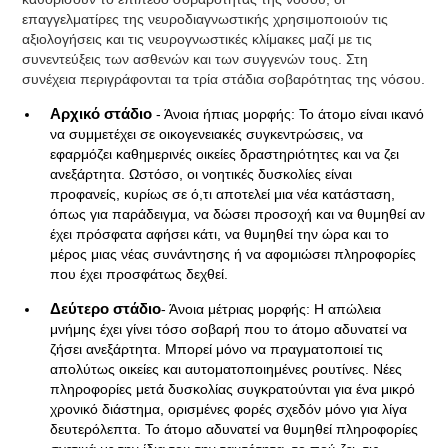
επαγγελματίρες της νευροδιαγνωστικής χρησιμοποιούν τις
αξιολογήσεις και τις νευρογνωστικές κλίμακες μαζί με τις
συνεντεύξεις των ασθενών και των συγγενών τους. Στη
συνέχεια περιγράφονται τα τρία στάδια σοβαρότητας της νόσου.
Αρχικό στάδιο
- Άνοια ήπιας μορφής: Το άτομο είναι ικανό
να συμμετέχει σε οικογενειακές συγκεντρώσεις, να
εφαρμόζει καθημερινές οικείες δραστηριότητες και να ζει
ανεξάρτητα. Ωστόσο, οι νοητικές δυσκολίες είναι
προφανείς, κυρίως σε ό,τι αποτελεί μια νέα κατάσταση,
όπως για παράδειγμα, να δώσει προσοχή και να θυμηθεί αν
έχει πρόσφατα αφήσει κάτι, να θυμηθεί την ώρα και το
μέρος μιας νέας συνάντησης ή να αφομιώσει πληροφορίες
που έχει προσφάτως δεχθεί.
Δεύτερο στάδιο
- Άνοια μέτριας μορφής: Η απώλεια
μνήμης έχει γίνει τόσο σοβαρή που το άτομο αδυνατεί να
ζήσει ανεξάρτητα. Μπορεί μόνο να πραγματοποιεί τις
απολύτως οικείες και αυτοματοποιημένες ρουτίνες. Νέες
πληροφορίες μετά δυσκολίας συγκρατούνται για ένα μικρό
χρονικό διάστημα, ορισμένες φορές σχεδόν μόνο για λίγα
δευτερόλεπτα. Το άτομο αδυνατεί να θυμηθεί πληροφορίες