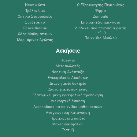
Νέον Φώτα
Ο Εξερευνητής Πιγκουίνος
Τρέλανέ με
Ψηφία
Οπτικό Σταυρόλεξο
Zumbalú
Σύνδεσέ το
Επιτραπέζια παιχνίδια
Space Rescue
Διαδικτυακά παιχνίδια για τη
μνήμη
Χάος Μαθηματικών
Παιχνίδια Μυαλού
Μαρμάρινος Αγώνας
Ασκήσεις
Πατέντα
Μεταπωλητές
Νοητική Ανάπτυξη
Εγκεφαλικές Ασκήσεις
Διανοητικές δοκιμές
Διανοητικές ασκήσεις
Εξατομικευμένη εγκεφαλική προπόνηση
Διανοητική άσκηση
Διασκεδαστικά παιχνίδια μαθηματικών
Αναγνωστική Κατανόηση
Προικισμένα παιδιά
Μάχες εγκεφάλου
Τεστ IQ