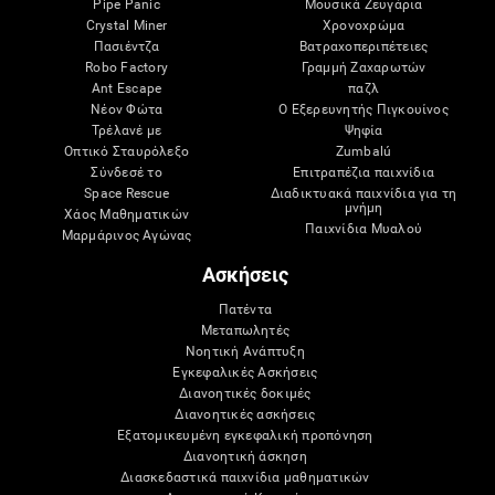
Pipe Panic
Μουσικά Ζευγάρια
Crystal Miner
Χρονοχρώμα
Πασιέντζα
Βατραχοπεριπέτειες
Robo Factory
Γραμμή Ζαχαρωτών
Ant Escape
παζλ
Νέον Φώτα
Ο Εξερευνητής Πιγκουίνος
Τρέλανέ με
Ψηφία
Οπτικό Σταυρόλεξο
Zumbalú
Σύνδεσέ το
Επιτραπέζια παιχνίδια
Space Rescue
Διαδικτυακά παιχνίδια για τη
μνήμη
Χάος Μαθηματικών
Παιχνίδια Μυαλού
Μαρμάρινος Αγώνας
Ασκήσεις
Πατέντα
Μεταπωλητές
Νοητική Ανάπτυξη
Εγκεφαλικές Ασκήσεις
Διανοητικές δοκιμές
Διανοητικές ασκήσεις
Εξατομικευμένη εγκεφαλική προπόνηση
Διανοητική άσκηση
Διασκεδαστικά παιχνίδια μαθηματικών