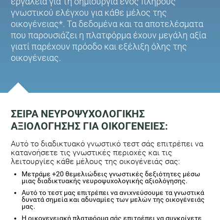
εργαλεία για τη δημιουργία ενός πλήρους
γνωστικού ελέγχου για κάθε μέλος της
οικογένειας*. Τα δεδομένα και τα αποτελέσματα
που παρουσιάζει η πλατφόρμα έχουν μεγάλη αξία
γιατί παρέχουν πρόοδο και εξέλιξη όλης της
οικογένειας.
ΣΕΙΡΆ ΝΕΥΡΟΨΥΧΟΛΟΓΙΚΉΣ
ΑΞΙΟΛΌΓΗΣΗΣ ΓΙΑ ΟΙΚΟΓΈΝΕΙΕΣ:
Αυτό το διαδικτυακό γνωστικό τεστ σάς επιτρέπει να
κατανοήσετε τις γνωστικές περιοχές και τις
λειτουργίες κάθε μέλους της οικογένειάς σας:
Μετράμε +20 θεμελιώδεις γνωστικές δεξιότητες μέσω
μιας διαδικτυακής νευροψυχολογικής αξιολόγησης.
Αυτό το τεστ μας επιτρέπει να ανιχνεύσουμε τα γνωστικά
δυνατά σημεία και αδυναμίες των μελών της οικογένειάς
μας.
Η οικογενειακή πλατφόρμα σάς επιτρέπει να συγκρίνετε