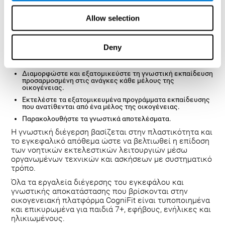
στην εκπαίδευση του εγκεφάλου της οικογένειας ή/
και στη γνωστική αποκατάσταση. Μέσω γνωστικών
Allow selection
δεδομένων που λαμβάνονται από τυποποιημένες
βαθμολογίες με βάση την ηλικία και το φύλο,
επιτρέπει στις οικογένειες να:
Deny
Κατανοήστε τη μοναδική γνωστική κατάσταση κάθε
μέλους της οικογένειας.
Διαμορφώστε και εξατομικεύστε τη γνωστική εκπαίδευση
προσαρμοσμένη στις ανάγκες κάθε μέλους της
οικογένειας.
Εκτελέστε τα εξατομικευμένα προγράμματα εκπαίδευσης
που ανατίθενται από ένα μέλος της οικογένειας.
Παρακολουθήστε τα γνωστικά αποτελέσματα.
Η γνωστική διέγερση βασίζεται στην πλαστικότητα και
το εγκεφαλικό απόθεμα ώστε να βελτιωθεί η επίδοση
των νοητικών εκτελεστικών λειτουργιών μέσω
οργανωμένων τεχνικών και ασκήσεων με συστηματικό
τρόπο.
Όλα τα εργαλεία διέγερσης του εγκεφάλου και
γνωστικής αποκατάστασης που βρίσκονται στην
οικογενειακή πλατφόρμα CogniFit είναι τυποποιημένα
και επικυρωμένα για παιδιά 7+, εφήβους, ενήλικες και
ηλικιωμένους.