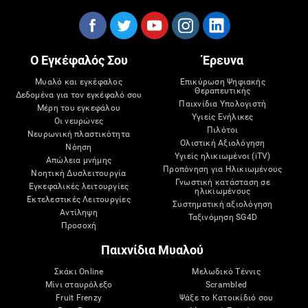
Ο Εγκέφαλός Σου
Έρευνα
Μυαλό και εγκέφαλος
Επικύρωση Ψηφιακής
Θεραπευτικής
Δεδομένα για τον εγκέφαλό σου
Παιχνίδια Υπολογιστή
Μέρη του εγκεφάλου
Υγιείς Ενήλικες
Οι νευρώνες
Πιλότοι
Νευρωνική πλαστικότητα
Ολιστική Αξιολόγηση
Νόηση
Υγιείς ηλικιωμένοι (iTV)
Απώλεια μνήμης
Προπόνηση για Ηλικιωμένους
Νοητική Δυσλειτουργία
Γνωστική κατάσταση σε
Εγκεφαλικές λειτουργίες
ηλικιωμένους
Εκτελεστικές Λειτουργίες
Συστηματική αξιολόγηση
Αντίληψη
Ταξινόμηση SG4D
Προσοχή
Παιχνίδια Μυαλού
Σκάκι Online
Μελωδικό Τέννις
Μίνι σταυρόλεξο
Scrambled
Fruit Frenzy
Ψάξε το Κατοικίδιό σου