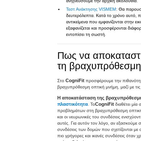
ανιχνεύσουμε την αρχική ακολουθία.
Τεστ Ανάκτησης VISMEM
: Θα παρουσ
δευτερόλεπτα. Κατά το χρόνο αυτό,
αντικείμενα που εμφανίζονται στην ει
εξαφανίζεται και προσφέρονται διάφο
εντοπίσει τη σωστή.
Πως να αποκαταστ
τη βραχυπρόθεσμη 
Στο
CogniFit
προσφέρουμε την πιθανότητ
βραχυπρόθεσμη οπτική μνήμη, μαζί με τις
Η αποκατάσταση της βραχυπρόθεσμης
πλαστικότητα
. Το
CogniFit
διαθέτει μία
προβλημάτων στη βραχυπρόθεσμη οπτική μ
και οι νευρωνικές του συνδέσεις ενισχύον
αυτές. Για αυτόν τον λόγο, αν εξασκούμε
συνδέσεις των δομών που σχετίζονται με α
πιο γρήγορες και ικανές συνδέσεις όταν 