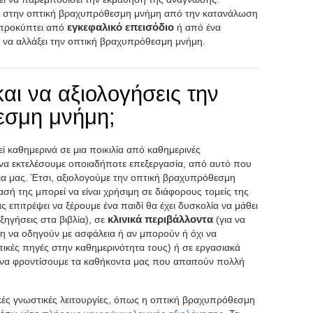
ν στην οπτική βραχυπρόθεσμη μνήμη από την κατανάλωση
 προκύπτει από
εγκεφαλικό επεισόδιο
ή από ένα
 να αλλάξει την οπτική βραχυπρόθεσμη μνήμη.
αι να αξιολογήσεις την
εσμη μνήμη;
 καθημερινά σε μια ποικιλία από καθημερινές
ι να εκτελέσουμε οποιαδήποτε επεξεργασία, από αυτό που
ια μας. Έτσι, αξιολογούμε την οπτική βραχυπρόθεσμη
ασή της μπορεί να είναι χρήσιμη σε διάφορους τομείς της
ς επιτρέψει να ξέρουμε ένα παιδί θα έχει δυσκολία να μάθει
ξηγήσεις στα βιβλία), σε
κλινικά περιβάλλοντα
(για να
έση να οδηγούν με ασφάλεια ή αν μπορούν ή όχι να
τικές πηγές στην καθημερινότητα τους) ή σε εργασιακά
 να φροντίσουμε τα καθήκοντα μας που απαιτούν πολλή
ικές γνωστικές λειτουργίες, όπως η οπτική βραχυπρόθεσμη