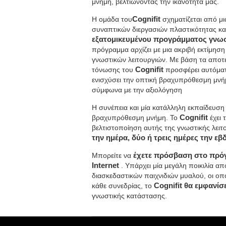
μνήμη, βελτιώνοντας την ικανότητα μας.
Η ομάδα του
Cognifit
σχηματίζεται από μ
συναπτικών διεργασιών πλαστικότητας κα
εξατομικευμένου προγράμματος γνω
πρόγραμμα αρχίζει με μια ακριβή εκτίμη
γνωστικών λειτουργιών. Με βάση τα αποτ
τόνωσης του
Cognifit
προσφέρει αυτόματ
ενισχύσει την οπτική βραχυπρόθεσμη μνήμη
σύμφωνα με την αξιολόγηση
Η συνέπεια και μία κατάλληλη εκπαίδευση 
βραχυπρόθεσμη μνήμη. Το
Cognifit
έχει
βελτιστοποίηση αυτής της γνωστικής λειτ
την ημέρα, δύο ή τρεις ημέρες την ε
Μπορείτε να
έχετε πρόσβαση στο πρό
Internet
. Υπάρχει μία μεγάλη ποικιλία α
διασκεδαστικών παιχνιδιών μυαλού, οι οπο
κάθε συνεδρίας, το
Cognifit θα εμφανίσ
γνωστικής κατάστασης.