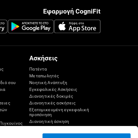
Εφαρμογή CogniFit
Ασκήσεις
ις
Πατέντα
Μεταπωλητές
ίδιό σου
Νοητική Ανάπτυξη
ρια
Εγκεφαλικές Ασκήσεις
Διανοητικές δοκιμές
τειες
Διανοητικές ασκήσεις
τών
Εξατομικευμένη εγκεφαλική
προπόνηση
Διανοητική άσκηση
Πιγκουίνος
Διασκεδαστικά παιχνίδια
μαθηματικών