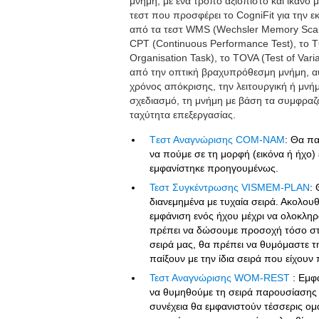
μνήμη, με ένα τρόπο αξιόπιστο και ικανό
τεστ που προσφέρει το CogniFit για την 
από τα τεστ WMS (Wechsler Memory Scale
CPT (Continuous Performance Test), το 
Organisation Task), το TOVA (Test of Vari
από την οπτική βραχυπρόθεσμη μνήμη, αυ
χρόνος απόκρισης, την λειτουργική ή μνή
σχεδιασμό, τη μνήμη με βάση τα συμφραζόμ
ταχύτητα επεξεργασίας.
Tεστ Αναγνώρισης COM-NAM
: Θα πα
να πούμε σε τη μορφή (εικόνα ή ήχο) 
εμφανίστηκε προηγουμένως.
Τεστ Συγκέντρωσης VISMEM-PLAN
:
διανεμημένα με τυχαία σειρά. Ακολουθ
εμφάνιση ενός ήχου μέχρι να ολοκληρ
πρέπει να δώσουμε προσοχή τόσο στου
σειρά μας, θα πρέπει να θυμόμαστε 
παίξουν με την ίδια σειρά που είχουν
Τεστ Αναγνώρισης WOM-REST
: Eμφ
να θυμηθούμε τη σειρά παρουσίασης 
συνέχεια θα εμφανιστούν τέσσερις ομ