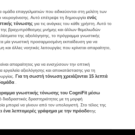
ια ομάδα επαγγελματιών που ειδικεύονται στη μελέτη των
ι νευρογένεσης. Αυτό επέτρεψε τη δημιουργία
ενός
στικής τόνωσης
για τις ανάγκες του κάθε χρήστη. Αυτό το
ση της βραχυπρόθεσμης μνήμης και άλλων θεμελιωδών
ελέσματα της αξιολόγησης, το πρόγραμμα γνωστικής
α μία γνωστική προσαρμοσμένη εκπαίδευση για να
 και άλλες νοητικές λειτουργίες που κρίνεται απαραίτητο,
είναι απαραίτητες για να ενισχύσουν την οπτική
 τα εργαλεία αξιολόγησης και αποκατάστασης για τη
ουργίας.
Για τη σωστή τόνωση χρειάζονται 15 λεπτά
βδομάδα
.
γραμμα γνωστικής τόνωσης του CogniFit μέσω
πό διαδραστικές δραστηριότητες με τη μορφή
ία μπορεί να γίνουν από τον υπολογιστή. Στο τέλος της
ει ένα λεπτομερές γράφημα με την πρόοδο
της