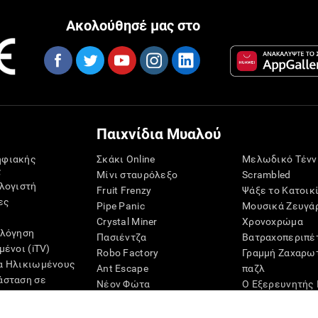
Ακολούθησέ μας στο
Παιχνίδια Μυαλού
ηφιακής
Σκάκι Online
Μελωδικό Τένν
ς
Μίνι σταυρόλεξο
Scrambled
ολογιστή
Fruit Frenzy
Ψάξε το Κατοικ
ες
Pipe Panic
Μουσικά Ζευγά
Crystal Miner
Χρονοχρώμα
ολόγηση
Πασιέντζα
Βατραχοπεριπέ
μένοι (iTV)
Robo Factory
Γραμμή Ζαχαρω
α Ηλικιωμένους
Ant Escape
παζλ
άσταση σε
Νέον Φώτα
Ο Εξερευνητής 
ς
Τρέλανέ με
Ψηφία
αξιολόγηση
Οπτικό Σταυρόλεξο
Zumbalú