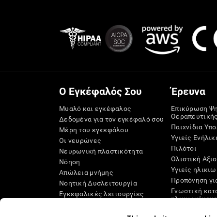
Ο Εγκέφαλός Σου
Έρευνα
Μυαλό και εγκέφαλος
Επικύρωση Ψ
Θεραπευτική
Δεδομένα για τον εγκέφαλό σου
Παιχνίδια Υπ
Μέρη του εγκεφάλου
Υγιείς Ενήλικ
Οι νευρώνες
Πιλότοι
Νευρωνική πλαστικότητα
Ολιστική Αξι
Νόηση
Υγιείς ηλικιω
Απώλεια μνήμης
Προπόνηση γι
Νοητική Δυσλειτουργία
Γνωστική κατ
Εγκεφαλικές λειτουργίες
ηλικιωμένου
Εκτελεστικές Λειτουργίες
Συστηματική 
Αντίληψη