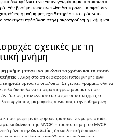
μερικά δευτερόλεπτα για να αναγνωρίσουμε το πρόσωπο
ρό. Εάν βρούμε ποιος είναι λίγα δευτερόλεπτα αφού δεν
ραχυπρόθεσμη μνήμη μας έχει διατηρήσει το πρόσωπο
 να αποκτήσει πρόσβαση στην μακροπρόθεσμη μνήμη και
ταραχές σχετικές με τη
τική μνήμη
η μνήμη μπορεί να μειώσει το χρόνο και το ποσό
ρατήσεις
. Χάρη στο ότι οι διάφοροι τύποι μνήμης είναι
θα επηρέαζε άμεσα το υπόλοιπο. Σε γενικές γραμμές, όλα τα
ταν πολύ δύσκολο να αποκρυπτογραφήσουμε σε ποιο
ο. Αντ 'αυτού, όταν ένα από αυτά έχει υποστεί ζημιά, ο
 λειτουργία του, με μοιραίες συνέπειες στην καθημερινή
 καταστραφεί με διάφορους τρόπους. Σε μέτρια στάδια
ει μια επιδείνωση της MVCP. Η τροποποίηση του MVCP
ντικό ρόλο στην
δυσλεξία
, όπως λεκτική δυσκολία
ί να παρεμποδίσει την εκμάθηση της ανάγνωσης.