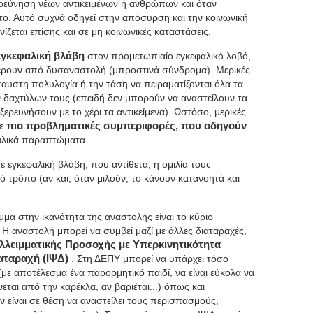
ερεύνηση νέων αντικειμένων ή ανθρώπων και όταν
στο. Αυτό συχνά οδηγεί στην απόσυρση και την κοινωνική
ίζεται επίσης και σε μη κοινωνικές καταστάσεις.
εγκεφαλική βλάβη
στον προμετωπιαίο εγκεφαλικό λοβό,
έρουν από δυσαναστολή (μπροστινά σύνδρομα). Μερικές
παυστη πολυλογία ή την τάση να πειραματίζονται όλα τα
ων δαχτύλων τους (επειδή δεν μπορούν να αναστείλουν τα
ξερευνήσουν με το χέρι τα αντικείμενα). Ωστόσο, μερικές
σε
πιο προβληματικές συμπεριφορές, που οδηγούν
υαλικά παραπτώματα.
 εγκεφαλική βλάβη, που αντίθετα, η ομιλία τους
ικό τρόπο (αν και, όταν μιλούν, το κάνουν κατανοητά και
μα στην ικανότητα της αναστολής είναι το κύριο
 αναστολή μπορεί να συμβεί μαζί με άλλες διαταραχές,
λλειμματικής Προσοχής με Υπερκινητικότητα
ιαταραχή (ΙΨΔ)
. Στη ΔΕΠΥ μπορεί να υπάρχει τόσο
ε αποτέλεσμα ένα παρορμητικό παιδί, να είναι εύκολα να
νεται από την καρέκλα, αν βαριέται...) όπως και
 είναι σε θέση να αναστείλει τους περισπασμούς,