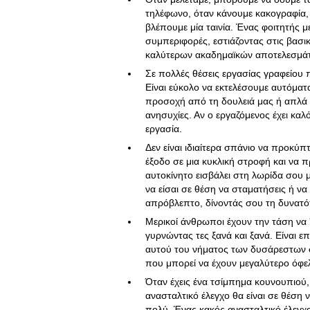
τηλέφωνο, όταν κάνουμε κακογραφία, 
βλέπουμε μία ταινία. Ένας φοιτητής με
συμπεριφορές, εστιάζοντας στις βασι
καλύτερων ακαδημαϊκών αποτελεσμά
Σε πολλές θέσεις εργασίας γραφείου
Είναι εύκολο να εκτελέσουμε αυτόμα
προσοχή από τη δουλειά μας ή απλά 
ανησυχίες. Αν ο εργαζόμενος έχει καλ
εργασία.
Δεν είναι ιδιαίτερα σπάνιο να προκύ
έξοδο σε μια κυκλική στροφή και να 
αυτοκίνητο εισβάλει στη λωρίδα σου μ
να είσαι σε θέση να σταματήσεις ή να
απρόβλεπτο, δίνοντάς σου τη δυνατό
Μερικοί άνθρωποι έχουν την τάση να '
γυρνώντας τες ξανά και ξανά. Είναι 
αυτού του νήματος των δυσάρεστων σ
που μπορεί να έχουν μεγαλύτερο όφε
Όταν έχεις ένα τσίμπημα κουνουπιού, 
ανασταλτικό έλεγχο θα είναι σε θέση 
πολύ. Ένας κακός ανασταλτικό έλεγχο