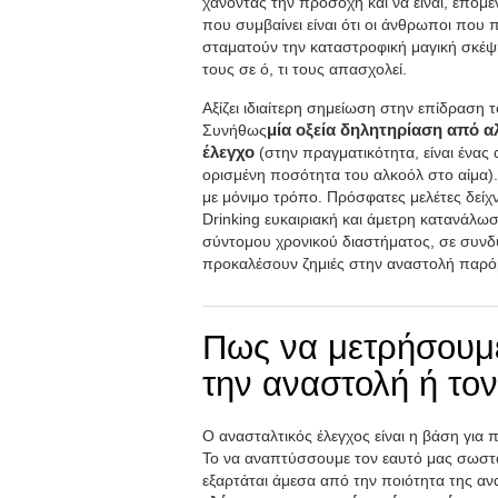
χάνοντας την προσοχή και να είναι, επομ
που συμβαίνει είναι ότι οι άνθρωποι που 
σταματούν την καταστροφική μαγική σκέψ
τους σε ό, τι τους απασχολεί.
Αξίζει ιδιαίτερη σημείωση στην επίδραση
Συνήθως
μία οξεία δηλητηρίαση από α
έλεγχο
(στην πραγματικότητα, είναι ένα
ορισμένη ποσότητα του αλκοόλ στο αίμα).
με μόνιμο τρόπο. Πρόσφατες μελέτες δείχ
Drinking ευκαιριακή και άμετρη κατανάλω
σύντομου χρονικού διαστήματος, σε συν
προκαλέσουν ζημιές στην αναστολή παρόμ
Πως να μετρήσουμε
την αναστολή ή τον
Ο ανασταλτικός έλεγχος είναι η βάση για
Το να αναπτύσσουμε τον εαυτό μας σωστ
εξαρτάται άμεσα από την ποιότητα της αν