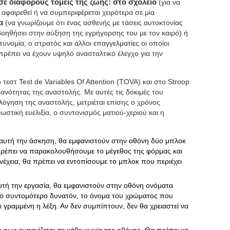
 σε διάφορους τομείς της ζωής: στο σχολείο
(για να
 αφαιρεθεί ή να συμπεριφέρεται χειρότερα σε μία
τα
(να γνωρίζουμε ότι ένας ασθενής με τάσεις αυτοκτονίας
 βοηθήσει στην αύξηση της εγρήγορσης του με τον καιρό) ή
υνομία, ο στρατός και άλλοι επαγγελματίες οι οποίοι
 πρέπει να έχουν υψηλό ανασταλτικό έλεγχο για την
ό τεστ Test de Variables Of Attention (TOVA) και στο Stroop
ικανότητας της αναστολής. Με αυτές τις δοκιμές του
λόγηση της αναστολής, μετριέται επίσης ο χρόνος
ωστική ευελιξία, ο συντονισμός ματιού-χεριού και η
 αυτή την άσκηση, θα εμφανιστούν στην οθόνη δύο μπλοκ
 πρέπει να παρακολουθήσουμε το μέγεθος της φόρμας και
έχεια, θα πρέπει να εντοπίσουμε το μπλοκ που περιέχει
αυτή την εργασία, θα εμφανιστούν στην οθόνη ονόματα
το συντομότερο δυνατόν, το όνομα του χρώματος που
αι γραμμένη η λέξη. Αν δεν συμπίπτουν, δεν θα χρειαστεί να