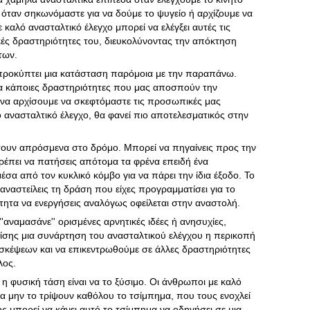
όταν σηκωνόμαστε για να δούμε το ψυγείο ή αρχίζουμε να
 καλό ανασταλτικό έλεγχο μπορεί να ελέγξει αυτές τις
κές δραστηριότητες του, διευκολύνοντας την απόκτηση
των.
 προκύπτει μια κατάσταση παρόμοια με την παραπάνω.
τα κάποιες δραστηριότητες που μας αποσπούν την
να αρχίσουμε να σκεφτόμαστε τις προσωπικές μας
ό ανασταλτικό έλεγχο, θα φανεί πιο αποτελεσματικός στην
πτουν απρόσμενα στο δρόμο. Μπορεί να πηγαίνεις προς την
πρέπει να πατήσεις απότομα τα φρένα επειδή ένα
έσα από τον κυκλικό κόμβο για να πάρει την ίδια έξοδο. Το
 αναστείλεις τη δράση που είχες προγραμματίσει για το
τητα να ενεργήσεις αναλόγως οφείλεται στην αναστολή.
'αναμασάνε'' ορισμένες αρνητικές ιδέες ή ανησυχίες,
επίσης μια συνάρτηση του ανασταλτικού ελέγχου η περικοπή
κέψεων και να επικεντρωθούμε σε άλλες δραστηριότητες
λος.
η φυσική τάση είναι να το ξύσιμο. Οι άνθρωποι με καλό
να μην το τρίψουν καθόλου το τσίμπημα, που τους ενοχλεί
ς μπορεί να κάνει αυτό το τσίμπημα να οδηγήσει σε μια