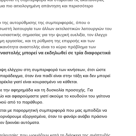
α μια πιο αιτιολογημένη απάντηση και περισσότερο
λο της αυτορύθμισης της συμπεριφοράς, όπου ο
 σωστή λειτουργία των άλλων εκτελεστικών λειτουργιών του
υσιαστικής σημασίας για την ψυχική ευελιξία, τον έλεγχο
 εργασίας, και τη ρύθμιση της επιρροής και των
ικανότητα αναστολής είναι το κύριο πρόβλημα των
αναστολής μπορεί να εκδηλωθεί σε τρία διαφορετικά
λειψη ελέγχου στη συμπεριφορά των κινήσεων, έτσι ώστε
παράδειγμα, όταν ένα παιδί είναι στην τάξη και δεν μπορεί
ρέκλα γιατί είναι κουρασμένο να κάθεται.
με την αφηρημάδα και τη δυσκολία προσοχής. Για
ίο και αφαιρούμαστε γιατί ακούμε το κουδούνι του γείτονα
εριού από το παράθυρο.
εται με παρορμητική συμπεριφορά που μας εμποδίζει να
κορνάρουμε εξοργισμένα, όταν το φανάρι ανάβει πράσινο
ν ξεκινάει αυτόματα.
 τελευταίες που ωριμάζουν κατά τη διάρκεια της ανάπτυξής