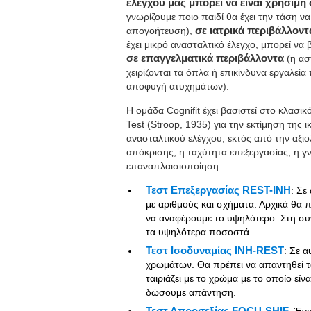
ελέγχου μας μπορεί να είναι χρήσιμη
γνωρίζουμε ποιο παιδί θα έχει την τάση να
απογοήτευση),
σε ιατρικά περιβάλλον
έχει μικρό ανασταλτικό έλεγχο, μπορεί να
σε επαγγελματικά περιβάλλοντα
(η αστ
χειρίζονται τα όπλα ή επικίνδυνα εργαλεία
αποφυγή ατυχημάτων).
Η ομάδα Cognifit έχει βασιστεί στο κλασικ
Test (Stroop, 1935) για την εκτίμηση της 
ανασταλτικού ελέγχου, εκτός από την αξιο
απόκρισης, η ταχύτητα επεξεργασίας, η γν
επαναπλαισιοποίηση.
Τεστ Επεξεργασίας REST-INH
: Σε
με αριθμούς και σχήματα. Αρχικά θα
να αναφέρουμε το υψηλότερο. Στη συν
τα υψηλότερα ποσοστά.
Τεστ Ισοδυναμίας INH-REST
: Σε 
χρωμάτων. Θα πρέπει να απαντηθεί 
ταιριάζει με το χρώμα με το οποίο είν
δώσουμε απάντηση.