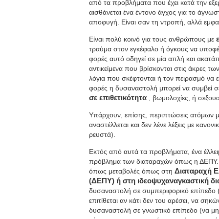
από τα προβλήματα που έχει κατά την εξ
αισθάνεται ένα έντονο άγχος για το άγνω
αποφυγή. Είναι σαν τη ντροπή, αλλά εμφαν
Είναι πολύ κοινό για τους ανθρώπους με
τραύμα στον εγκέφαλο ή όγκους να υποφ
φορές αυτό οδηγεί σε μία απλή και ακατά
αντικείμενα που βρίσκονται στις άκρες τ
λόγια που σκέφτονται ή τον πειρασμό να ε
φορές η δυσαναστολή μπορεί να συμβεί 
σε επιθετικότητα
, βωμολοχίες, ή σεξο
Υπάρχουν, επίσης, περιπτώσεις ατόμων με
αναστέλλεται και δεν λένε λέξεις με κανον
ρευστά).
Εκτός από αυτά τα προβλήματα, ένα έλλειμ
πρόβλημα των διαταραχών όπως η ΔΕΠΥ. Η
όπως μεταβολές όπως στη
Διαταραχή Ε
(ΔΕΠΥ) ή στη ιδεοψυχαναγκαστική δ
δυσαναστολή σε συμπεριφορικό επίπεδο (μ
επιτίθεται αν κάτι δεν του αρέσει, να σηκώ
δυσαναστολή σε γνωστικό επίπεδο (να μην