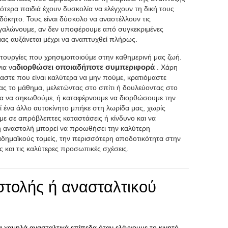
κρότερα παιδιά έχουν δυσκολία να ελέγχουν τη δική τους
δόκητο. Τους είναι δύσκολο να αναστέλλουν τις
γαλώνουμε, αν δεν υποφέρουμε από συγκεκριμένες
μας αυξάνεται μέχρι να αναπτυχθεί πλήρως.
ειτουργίες που χρησιμοποιούμε στην καθημερινή μας ζωή.
ια να
διορθώσει οποιαδήποτε συμπεριφορά
. Χάρη
αστε που είναι καλύτερα να μην πούμε, κρατιόμαστε
ς το μάθημα, μελετώντας στο σπίτι ή δουλεύοντας στο
για να σηκωθούμε, ή καταφέρνουμε να διορθώσουμε την
ί ένα άλλο αυτοκίνητο μπήκε στη λωρίδα μας, χωρίς
με σε απρόβλεπτες καταστάσεις ή κίνδυνο και να
ή αναστολή μπορεί να προωθήσει την καλύτερη
δημαϊκούς τομείς, την περισσότερη αποδοτικότητα στην
ς και τις καλύτερες προσωπικές σχέσεις.
τολής ή ανασταλτικού
 χαμηλά ανασταλτικά επίπεδα όταν ελέγχουμε το κινητό