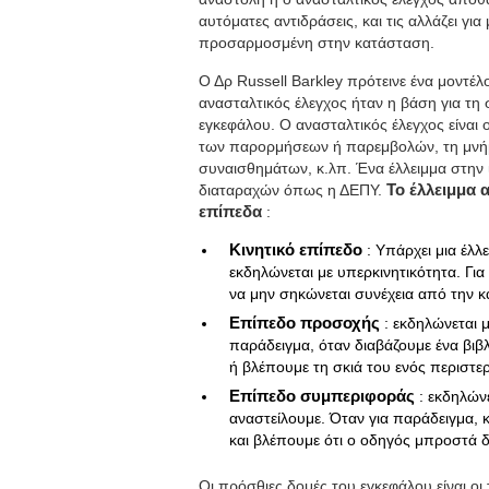
αυτόματες αντιδράσεις, και τις αλλάζει γι
προσαρμοσμένη στην κατάσταση.
Ο Δρ Russell Barkley πρότεινε ένα μοντέ
ανασταλτικός έλεγχος ήταν η βάση για τη
εγκεφάλου. Ο ανασταλτικός έλεγχος είναι ο
των παρορμήσεων ή παρεμβολών, τη μνήμη
συναισθημάτων, κ.λπ. Ένα έλλειμμα στην 
διαταραχών όπως η ΔΕΠΥ.
Το έλλειμμα 
επίπεδα
:
Κινητικό επίπεδο
: Υπάρχει μια έλ
εκδηλώνεται με υπερκινητικότητα. Για 
να μην σηκώνεται συνέχεια από την κα
Επίπεδο προσοχής
: εκδηλώνεται 
παράδειγμα, όταν διαβάζουμε ένα βιβλ
ή βλέπουμε τη σκιά του ενός περιστ
Επίπεδο συμπεριφοράς
: εκδηλών
αναστείλουμε. Όταν για παράδειγμα, 
και βλέπουμε ότι ο οδηγός μπροστά δε
Οι πρόσθιες δομές του εγκεφάλου είναι οι