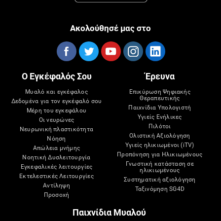
Ακολούθησέ μας στο
Ο Εγκέφαλός Σου
Έρευνα
Μυαλό και εγκέφαλος
Επικύρωση Ψηφιακής
Θεραπευτικής
Δεδομένα για τον εγκέφαλό σου
Παιχνίδια Υπολογιστή
Μέρη του εγκεφάλου
Υγιείς Ενήλικες
Οι νευρώνες
Πιλότοι
Νευρωνική πλαστικότητα
Ολιστική Αξιολόγηση
Νόηση
Υγιείς ηλικιωμένοι (iTV)
Απώλεια μνήμης
Προπόνηση για Ηλικιωμένους
Νοητική Δυσλειτουργία
Γνωστική κατάσταση σε
Εγκεφαλικές λειτουργίες
ηλικιωμένους
Εκτελεστικές Λειτουργίες
Συστηματική αξιολόγηση
Αντίληψη
Ταξινόμηση SG4D
Προσοχή
Παιχνίδια Μυαλού