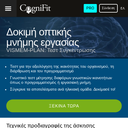
PRO
Σύνδεση
ΕΛΛ
Δοκιμή οπτικής
μνήμης εργασίας
VISMEM-PLAN: Τεστ Συγκέντρωσης
Τεστ για την αξιολόγηση της ικανότητας του οργανισμού, τη
διάρθρωση και τον προγραμματισμό
Γνωστικό τεστ μέτρησης διαφόρων γνωστικών ικανοτήτων
όπως ο προγραμματισμός ή εργασιακή μνήμη.
Σύγκρινε τα αποτελέσματα ανά ηλικιακή ομάδα. Δοκίμασέ το!
ΞΕΚΊΝΑ ΤΏΡΑ
Τεχνικές προδιαγραφές της άσκησης