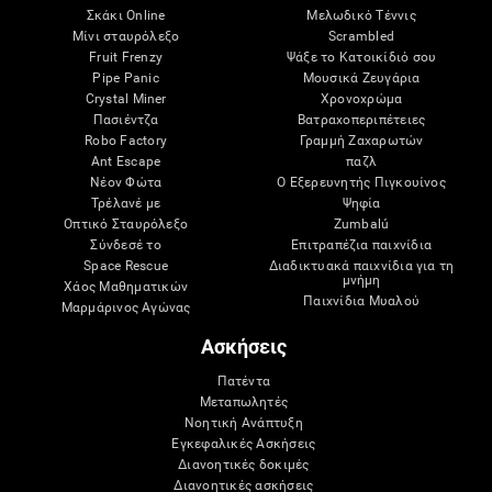
Σκάκι Online
Μελωδικό Τέννις
Μίνι σταυρόλεξο
Scrambled
Fruit Frenzy
Ψάξε το Κατοικίδιό σου
Pipe Panic
Μουσικά Ζευγάρια
Crystal Miner
Χρονοχρώμα
Πασιέντζα
Βατραχοπεριπέτειες
Robo Factory
Γραμμή Ζαχαρωτών
Ant Escape
παζλ
Νέον Φώτα
Ο Εξερευνητής Πιγκουίνος
Τρέλανέ με
Ψηφία
Οπτικό Σταυρόλεξο
Zumbalú
Σύνδεσέ το
Επιτραπέζια παιχνίδια
Space Rescue
Διαδικτυακά παιχνίδια για τη
μνήμη
Χάος Μαθηματικών
Παιχνίδια Μυαλού
Μαρμάρινος Αγώνας
Ασκήσεις
Πατέντα
Μεταπωλητές
Νοητική Ανάπτυξη
Εγκεφαλικές Ασκήσεις
Διανοητικές δοκιμές
Διανοητικές ασκήσεις