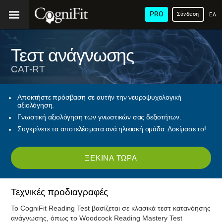
PRO
Σύνδεση
ΕΛΛ
Τεστ ανάγνωσης
CAT-RT
Αποκτήστε πρόσβαση σε αυτήν την νευροψυχολογική
αξιολόγηση.
Γνωστική αξιολόγηση των γνωστικών σας δεξιοτήτων.
Συγκρίνετε τα αποτελέσματα ανά ηλικιακή ομάδα. Δοκίμασε το!
ΞΕΚΊΝΑ ΤΏΡΑ
Τεχνικές προδιαγραφές
Το CogniFit Reading Test βασίζεται σε κλασικά τεστ κατανόησης
ανάγνωσης, όπως το Woodcock Reading Mastery Test