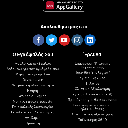
Ακολούθησέ μας στο
Ο Εγκέφαλός Σου
Έρευνα
Μυαλό και εγκέφαλος
Επικύρωση Ψηφιακής
Θεραπευτικής
Δεδομένα για τον εγκέφαλό σου
Παιχνίδια Υπολογιστή
Μέρη του εγκεφάλου
Υγιείς Ενήλικες
Οι νευρώνες
Πιλότοι
Νευρωνική πλαστικότητα
Ολιστική Αξιολόγηση
Νόηση
Υγιείς ηλικιωμένοι (iTV)
Απώλεια μνήμης
Προπόνηση για Ηλικιωμένους
Νοητική Δυσλειτουργία
Γνωστική κατάσταση σε
Εγκεφαλικές λειτουργίες
ηλικιωμένους
Εκτελεστικές Λειτουργίες
Συστηματική αξιολόγηση
Αντίληψη
Ταξινόμηση SG4D
Προσοχή