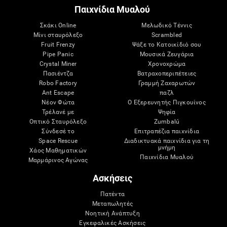
Παιχνίδια Μυαλού
Σκάκι Online
Μελωδικό Τέννις
Μίνι σταυρόλεξο
Scrambled
Fruit Frenzy
Ψάξε το Κατοικίδιό σου
Pipe Panic
Μουσικά Ζευγάρια
Crystal Miner
Χρονοχρώμα
Πασιέντζα
Βατραχοπεριπέτειες
Robo Factory
Γραμμή Ζαχαρωτών
Ant Escape
παζλ
Νέον Φώτα
Ο Εξερευνητής Πιγκουίνος
Τρέλανέ με
Ψηφία
Οπτικό Σταυρόλεξο
Zumbalú
Σύνδεσέ το
Επιτραπέζια παιχνίδια
Space Rescue
Διαδικτυακά παιχνίδια για τη
μνήμη
Χάος Μαθηματικών
Παιχνίδια Μυαλού
Μαρμάρινος Αγώνας
Ασκήσεις
Πατέντα
Μεταπωλητές
Νοητική Ανάπτυξη
Εγκεφαλικές Ασκήσεις