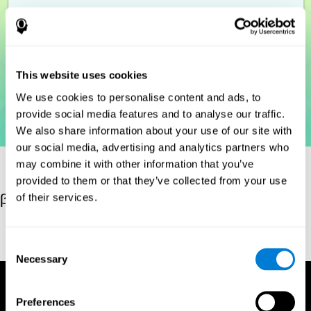
This website uses cookies
We use cookies to personalise content and ads, to
provide social media features and to analyse our traffic.
We also share information about your use of our site with
our social media, advertising and analytics partners who
may combine it with other information that you’ve
provided to them or that they’ve collected from your use
of their services.
βιβλιογραφικές αναφορές
Woodcock, R. W. (2011). Woodcock Reading Mastery Tests,
Third Edition (WRMT-III). APA PsycTests.
Consent
Necessary
Selection
Preferences