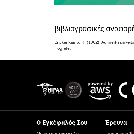
βιβλιογραφικές αναφορ
Brickenkamp, R. (1962). Aufmerksamkeits-
Hogrefe.
Ο Εγκέφαλός Σου
Έρευνα
Μυαλό και εγκέφαλος
Επικύρωση Ψ