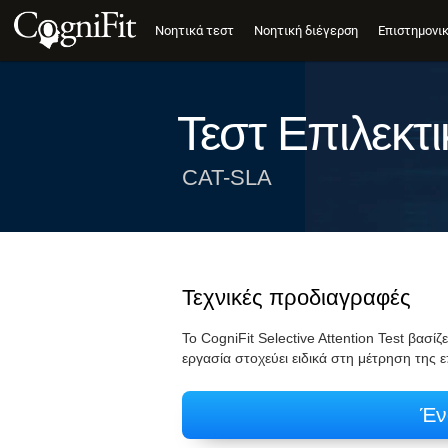
Νοητικά τεστ
Νοητική διέγερση
Επιστημονι
Τεστ Επιλεκτ
CAT-SLA
Τεχνικές προδιαγραφές
Το CogniFit Selective Attention Test βασί
εργασία στοχεύει ειδικά στη μέτρηση της 
Έν