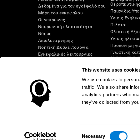
Θεραπευτική
Δεδομένα για τον εγκέφαλό σου
Παιχνίδια Υπ
Μέρη του εγκεφάλου
Υγιείς Ενήλικ
Οι νευρώνες
Πιλότοι
Νευρωνική πλαστικότητα
Ολιστική Αξι
Νόηση
Υγιείς ηλικιω
Απώλεια μνήμης
Προπόνηση γι
Νοητική Δυσλειτουργία
Γνωστική κατ
Εγκεφαλικές λειτουργίες
ηλικιωμένου
Εκτελεστικές Λειτουργίες
Συστηματική 
Αντίληψη
This website uses cookie
Ταξινόμηση S
Προσοχή
We use cookies to personal
traffic. We also share info
analytics partners who may
they’ve collected from your
Όροι Χρήσης
Πολιτική Προστασίας Προσωπικών Δεδο
Δήλωση Προσβασιμότητας
Κέντρο Εμπιστοσύνης
Consent
ΕΛΛΑΔΑ
Necessary
Selection