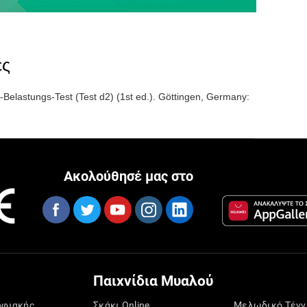
ές
Belastungs-Test (Test d2) (1st ed.). Göttingen, Germany:
Ακολούθησέ μας στο
Παιχνίδια Μυαλού
ηφιακής
Σκάκι Online
Μελωδικό Τένν