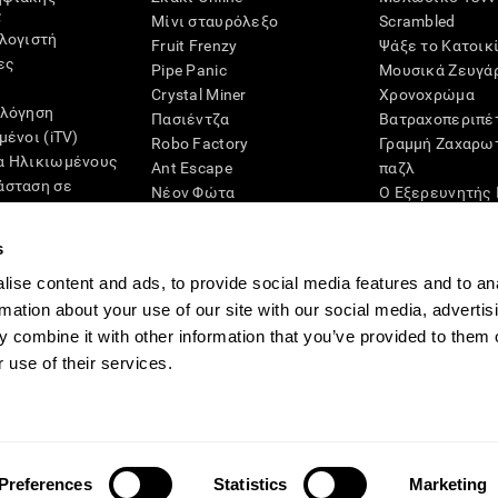
ς
Μίνι σταυρόλεξο
Scrambled
ολογιστή
Fruit Frenzy
Ψάξε το Κατοικ
ες
Pipe Panic
Μουσικά Ζευγά
Crystal Miner
Χρονοχρώμα
ολόγηση
Πασιέντζα
Βατραχοπεριπέ
μένοι (iTV)
Robo Factory
Γραμμή Ζαχαρω
α Ηλικιωμένους
Ant Escape
παζλ
άσταση σε
Νέον Φώτα
Ο Εξερευνητής 
ς
Τρέλανέ με
Ψηφία
αξιολόγηση
Οπτικό Σταυρόλεξο
Zumbalú
s
G4D
Σύνδεσέ το
Επιτραπέζια πα
ise content and ads, to provide social media features and to an
Space Rescue
Διαδικτυακά παι
τη μνήμη
rmation about your use of our site with our social media, advertis
Χάος Μαθηματικών
Παιχνίδια Μυα
 combine it with other information that you’ve provided to them o
Μαρμάρινος Αγώνας
 use of their services.
μένων
Διοικητική Ομάδα
CogniFit Newsroom
Media Kit
Γίνετε συνεργάτη
Preferences
Statistics
Marketing