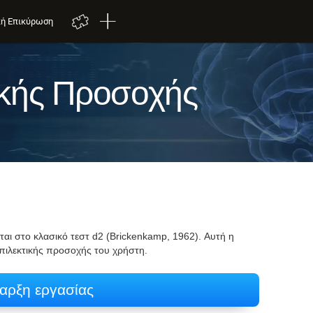
κή Επικύρωση
ικής Προσοχής
ζεται στο κλασικό τεστ d2 (Brickenkamp, 1962). Αυτή η
επιλεκτικής προσοχής του χρήστη.
αρξη εργασίας