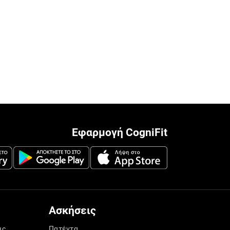
Εφαρμογή CogniFit
Ασκήσεις
ις
Πατέντα