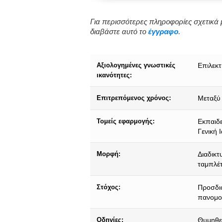
Για περισσότερες πληροφορίες σχετικά μ
διαβάστε αυτό το
έγγραφο
.
Αξιολογημένες γνωστικές
Επιλεκτ
ικανότητες:
Επιτρεπόμενος χρόνος:
Μεταξύ 
Τομείς εφαρμογής:
Εκπαιδε
Γενική 
Μορφή:
Διαδικτ
ταμπλέτ
Στόχος:
Προσδιο
πανομοι
Οδηγίες:
Θυμηθεί