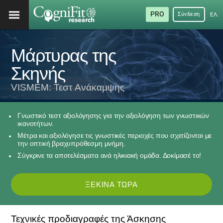
PRO
Σύνδεση
ΕΛΛ
Μάρτυρας της
Σκηνής
VISMEM: Τεστ Ανάκαμψης
Γνωστικό τεστ αξιολόγησης για την αξιολόγηση των γνωστικών
ικανοτήτων.
Μέτρα και αξιολόγησε τις γνωστικές περιοχές που σχετίζονται με
την οπτική βραχυπρόθεσμη μνήμη.
Σύγκρινε τα αποτελέσματα ανά ηλικιακή ομάδα. Δοκίμασέ το!
ΞΕΚΊΝΑ ΤΏΡΑ
Τεχνικές προδιαγραφές της Άσκησης