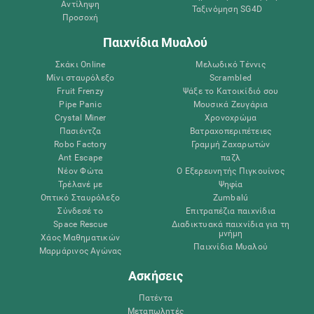
Αντίληψη
Ταξινόμηση SG4D
Προσοχή
Παιχνίδια Μυαλού
Σκάκι Online
Μελωδικό Τέννις
Μίνι σταυρόλεξο
Scrambled
Fruit Frenzy
Ψάξε το Κατοικίδιό σου
Pipe Panic
Μουσικά Ζευγάρια
Crystal Miner
Χρονοχρώμα
Πασιέντζα
Βατραχοπεριπέτειες
Robo Factory
Γραμμή Ζαχαρωτών
Ant Escape
παζλ
Νέον Φώτα
Ο Εξερευνητής Πιγκουίνος
Τρέλανέ με
Ψηφία
Οπτικό Σταυρόλεξο
Zumbalú
Σύνδεσέ το
Επιτραπέζια παιχνίδια
Space Rescue
Διαδικτυακά παιχνίδια για τη
μνήμη
Χάος Μαθηματικών
Παιχνίδια Μυαλού
Μαρμάρινος Αγώνας
Ασκήσεις
Πατέντα
Μεταπωλητές