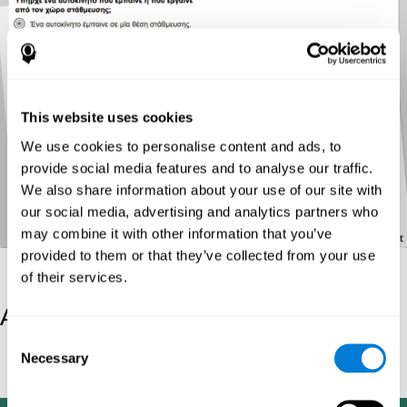
This website uses cookies
We use cookies to personalise content and ads, to
provide social media features and to analyse our traffic.
We also share information about your use of our site with
our social media, advertising and analytics partners who
may combine it with other information that you’ve
provided to them or that they’ve collected from your use
of their services.
Αναφορές
Consent
Tombaugh, T. N (1996). Τεστ memory malingering: TOMM.
Necessary
Selection
North Tonawanda, NY: Multi-Health Systems.