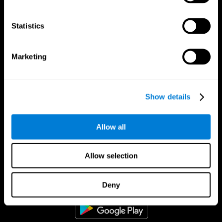
Statistics
Marketing
Show details
Allow all
Allow selection
Εφαρμογή CogniFit
Deny