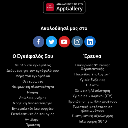
Ακολούθησέ μας στο
Ο Εγκέφαλός Σου
Έρευνα
Μυαλό και εγκέφαλος
Επικύρωση Ψηφιακής
Θεραπευτικής
Δεδομένα για τον εγκέφαλό σου
Παιχνίδια Υπολογιστή
Μέρη του εγκεφάλου
Υγιείς Ενήλικες
Οι νευρώνες
Πιλότοι
Νευρωνική πλαστικότητα
Ολιστική Αξιολόγηση
Νόηση
Υγιείς ηλικιωμένοι (iTV)
Απώλεια μνήμης
Προπόνηση για Ηλικιωμένους
Νοητική Δυσλειτουργία
Γνωστική κατάσταση σε
Εγκεφαλικές λειτουργίες
ηλικιωμένους
Εκτελεστικές Λειτουργίες
Συστηματική αξιολόγηση
Αντίληψη
Ταξινόμηση SG4D
Προσοχή