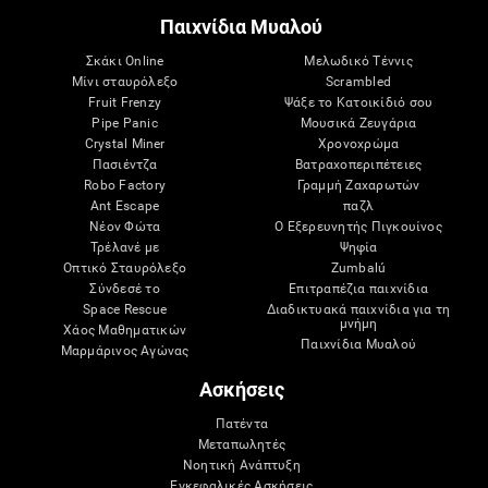
Παιχνίδια Μυαλού
Σκάκι Online
Μελωδικό Τέννις
Μίνι σταυρόλεξο
Scrambled
Fruit Frenzy
Ψάξε το Κατοικίδιό σου
Pipe Panic
Μουσικά Ζευγάρια
Crystal Miner
Χρονοχρώμα
Πασιέντζα
Βατραχοπεριπέτειες
Robo Factory
Γραμμή Ζαχαρωτών
Ant Escape
παζλ
Νέον Φώτα
Ο Εξερευνητής Πιγκουίνος
Τρέλανέ με
Ψηφία
Οπτικό Σταυρόλεξο
Zumbalú
Σύνδεσέ το
Επιτραπέζια παιχνίδια
Space Rescue
Διαδικτυακά παιχνίδια για τη
μνήμη
Χάος Μαθηματικών
Παιχνίδια Μυαλού
Μαρμάρινος Αγώνας
Ασκήσεις
Πατέντα
Μεταπωλητές
Νοητική Ανάπτυξη
Εγκεφαλικές Ασκήσεις