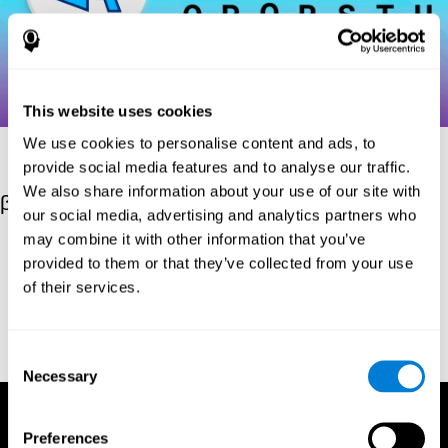
This website uses cookies
We use cookies to personalise content and ads, to
provide social media features and to analyse our traffic.
We also share information about your use of our site with
βιβλιογραφικές αναφορές
our social media, advertising and analytics partners who
may combine it with other information that you’ve
Hooper, H. E. (1983). Hooper Visual Organization Test Manual.
provided to them or that they’ve collected from your use
Los Angeles, CA: Western Psychological Services.
of their services.
Merten, T. (2004). A Short Version of the Hooper Visual
Organization Test: Reliability and Validity. Applied
neuropsychology, 11(2), 99-102.
Consent
https://doi.org/10.1207/s15324826an1102_5
Necessary
Selection
Preferences