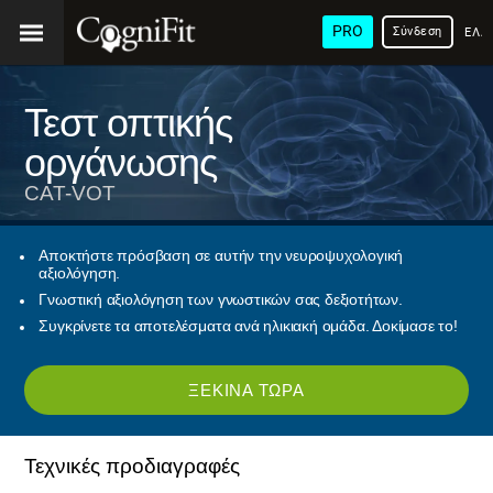
PRO
Σύνδεση
ΕΛΛ
Τεστ οπτικής
οργάνωσης
CAT-VOT
Αποκτήστε πρόσβαση σε αυτήν την νευροψυχολογική
αξιολόγηση.
Γνωστική αξιολόγηση των γνωστικών σας δεξιοτήτων.
Συγκρίνετε τα αποτελέσματα ανά ηλικιακή ομάδα. Δοκίμασε το!
ΞΕΚΊΝΑ ΤΏΡΑ
Τεχνικές προδιαγραφές