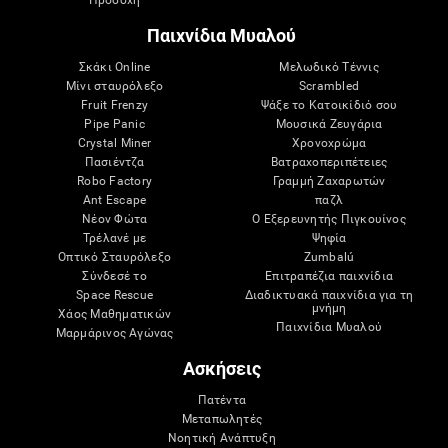
Παιχνίδια Μυαλού
Σκάκι Online
Μελωδικό Τέννις
Μίνι σταυρόλεξο
Scrambled
Fruit Frenzy
Ψάξε το Κατοικίδιό σου
Pipe Panic
Μουσικά Ζευγάρια
Crystal Miner
Χρονοχρώμα
Πασιέντζα
Βατραχοπεριπέτειες
Robo Factory
Γραμμή Ζαχαρωτών
Ant Escape
παζλ
Νέον Φώτα
Ο Εξερευνητής Πιγκουίνος
Τρέλανέ με
Ψηφία
Οπτικό Σταυρόλεξο
Zumbalú
Σύνδεσέ το
Επιτραπέζια παιχνίδια
Space Rescue
Διαδικτυακά παιχνίδια για τη
μνήμη
Χάος Μαθηματικών
Παιχνίδια Μυαλού
Μαρμάρινος Αγώνας
Ασκήσεις
Πατέντα
Μεταπωλητές
Νοητική Ανάπτυξη