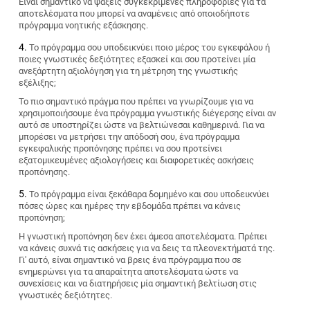
Είναι σημαντικό να ψάξεις συγκεκριμένες πληροφορίες για τα
αποτελέσματα που μπορεί να αναμένεις από οποιοδήποτε
πρόγραμμα νοητικής εξάσκησης.
Το πρόγραμμα σου υποδεικνύει ποιο μέρος του εγκεφάλου ή
ποιες γνωστικές δεξιότητες εξασκεί και σου προτείνει μία
ανεξάρτητη αξιολόγηση για τη μέτρηση της γνωστικής
εξέλιξης;
Το πιο σημαντικό πράγμα που πρέπει να γνωρίζουμε για να
χρησιμοποιήσουμε ένα πρόγραμμα γνωστικής διέγερσης είναι αν
αυτό σε υποστηρίζει ώστε να βελτιώνεσαι καθημερινά. Για να
μπορέσει να μετρήσει την απόδοσή σου, ένα πρόγραμμα
εγκεφαλικής προπόνησης πρέπει να σου προτείνει
εξατομικευμένες αξιολογήσεις και διαφορετικές ασκήσεις
προπόνησης.
Το πρόγραμμα είναι ξεκάθαρα δομημένο και σου υποδεικνύει
πόσες ώρες και ημέρες την εβδομάδα πρέπει να κάνεις
προπόνηση;
Η γνωστική προπόνηση δεν έχει άμεσα αποτελέσματα. Πρέπει
να κάνεις συχνά τις ασκήσεις για να δεις τα πλεονεκτήματά της.
Γι' αυτό, είναι σημαντικό να βρεις ένα πρόγραμμα που σε
ενημερώνει για τα απαραίτητα αποτελέσματα ώστε να
συνεχίσεις και να διατηρήσεις μία σημαντική βελτίωση στις
γνωστικές δεξιότητες.