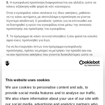
Η εγκεφαλική προπόνηση διαφοροποιείται και αλλάζει ώστε να
κάνεις εξάσκηση κάθε φορά σε κάτι καινούργιο;
Όταν ο εγκέφαλος κάνει συνέχεια τις ίδιες ασκήσεις, μαθαίνει
να τις κάνει αυτόματα, με αποτελέσμα η προπόνηση να γίνεται
λίγοτερο αποδοτική. Ο μοναδικός τρόπος για να επιτευχθεί και
να διατηρηθεί η υγεία του εγκεφάλου είναι μέσω της συνεχούς
προπόνησης και πρόκλησης του εγκεφάλου.
Το πρόγραμμα σε κάνει να κινητοποιηθείς ή σου φαίνεται εύκολο
αφού έχεις προπονηθεί για λίγο;
Για να λειτουργήσει όντως ένα πρόγραμμα εγκεφαλικής
προπόνησης, πρέπει να μπορεί να μετρήσει την πρόοδό σου και
να σου προτείνει ασκήσεις που γίνονται δυσκολότερες ώστε να
σε βοηθήσει να βελτιωθείς.
Το πρόγραμμα προσαρμόζεται στους προσωπικούς σου
στόχους;
Όλοι μας έχουμε διαφορετικούς στόχους όταν θέλουμε να
This website uses cookies
διατηρήσουμε και να βελτιώσουμε την υγεία του εγκεφάλου
μας. Ψάξε ένα πρόγραμμα γνωστικής διέγερσης που να μπορεί
We use cookies to personalise content and ads, to
να μετρήσει τις γνωστικές σου ικανότητες και να σου
προσφέρει μία εξατομικευμένη γνωστική προπόνηση που να
provide social media features and to analyse our traffic.
προσαρμόζεται στα χαρακτηριστικά σου και στις προσωπικές
We also share information about your use of our site with
σου ανάγκες.
our social media, advertising and analytics partners who