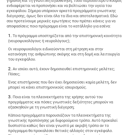
γήρανση και τη γνωστική εξασθένηση, τόσο περισσότερο ο κόσμος
ενδιαφέρεται να προπονήσει και να βελτιώσει την υγεία του
εγκεφάλου. Σήμερα υπάρχουν αρκετά προγράμματα γνωστικης
διέγερσης, όμως δεν είναι όλα τα ίδια και αποτελεσματικά. Εδώ
σου προτείνουμε μερικές ερωτήσεις που πρέπει κάνεις για να
αποφασίσεις ποιο πρόγραμμα είναι το κατάλληλο για εσένα:
Το πρόγραμμα υποστηρίζεται από την επιστημονική κοινότητα
(νευροψυχολόγους ή νευρολόγους);
Οι νευροψυχολόγοι ειδικεύονται στη μέτρηση και στην
κατανόηση της ανθρώπινης σκέψης και στη δομή και λειτουργία
του εγκεφάλου.
Αν ισχύει αυτό, έχουν δημοσιευθεί επιστημονικές μελέτες;
Πόσες;
Ένας επιστήμονας που δεν έχει δημοσιεύσει καμία μελέτη, δεν
μπορεί να κάνει επιστημονικούς ισχυρισμούς.
Ποια είναι τα πλεονεκτήματα της χρήσης αυτού του
προγράμματος και πόσες γνωστικές δεξιότητες μπορούν να
εξασκηθούν με τη γνωστική διέγερση;
Κάποια προγράμματα παρουσιάζουν τα πλεονεκτήματα της
γνωστικής προπόνησης με διφορούμενο τρόπο. Αυτό προκαλεί
δυσπιστία καθώς δεν είναι γνωστό με ακριβή τρόπο αν το
πρόγραμμα θα προκαλέσει θετικές αλλαγές στον εγκέφαλο.