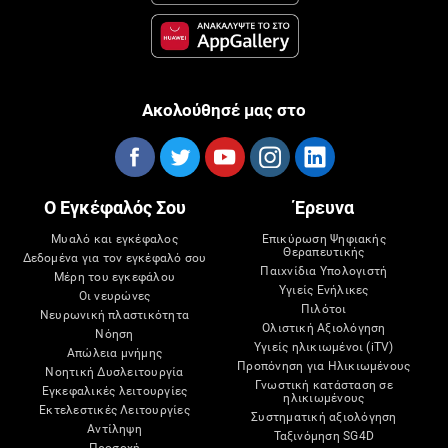
Ακολούθησέ μας στο
Ο Εγκέφαλός Σου
Έρευνα
Μυαλό και εγκέφαλος
Επικύρωση Ψηφιακής
Θεραπευτικής
Δεδομένα για τον εγκέφαλό σου
Παιχνίδια Υπολογιστή
Μέρη του εγκεφάλου
Υγιείς Ενήλικες
Οι νευρώνες
Πιλότοι
Νευρωνική πλαστικότητα
Ολιστική Αξιολόγηση
Νόηση
Υγιείς ηλικιωμένοι (iTV)
Απώλεια μνήμης
Προπόνηση για Ηλικιωμένους
Νοητική Δυσλειτουργία
Γνωστική κατάσταση σε
Εγκεφαλικές λειτουργίες
ηλικιωμένους
Εκτελεστικές Λειτουργίες
Συστηματική αξιολόγηση
Αντίληψη
Ταξινόμηση SG4D
Προσοχή