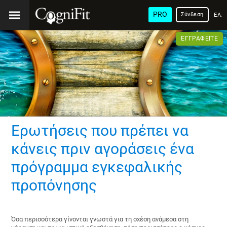
PRO
Σύνδεση
ΕΛΛ
ΕΓΓΡΑΦΕΊΤΕ
Ερωτήσεις που πρέπει να
κάνεις πριν αγοράσεις ένα
πρόγραμμα εγκεφαλικής
προπόνησης
Όσα περισσότερα γίνονται γνωστά για τη σχέση ανάμεσα στη