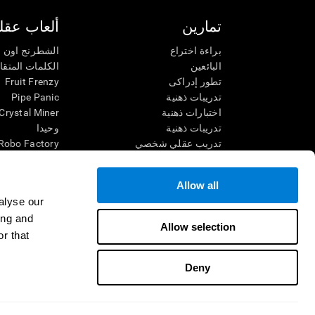
تمارين
ألعاب عقلي
براءة اختراع
الشطرنج اون ل
البائعين
الكلمات المتق
تطور إدراكى
Fruit Frenzy
تدريبات ذهنية
Pipe Panic
اختبارات ذهنية
Crystal Miner
تدريبات ذهنية
وحيدا
تدريب عقلي شخصي
Robo Factory
تدريب ذهنى
Ant Escape
العاب الرياضيات الممتعة
يقودني للجنون
Allow all
فهم القراءة
الكلمات المتقا
alyse our
الأطفال الموهوبون
قم بالمطابقة
ing and
معارك الدماغ
فوضى الرياضي
Allow selection
r that
اختبار الذكاء
سباق الرخام
التنس الموسي
Deny
شروط الاستخدام
السياسة الخصوصية
فريق الإدارة
غرفة أخبار