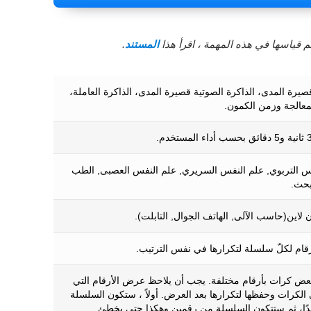
 قياسها في هذه المهمة ، اقرأ هذا
المستند
.
صيرة المدى، الذاكرة الصوتية قصيرة المدى، الذاكرة العاملة،
عالجة وزمن الكمون.
س التربوي, علم النفس السريري, علم النفس العصبى, الطب
بحث.
ن لاين(حاسب الآلى, الهاتف الجوال, التابلت).
قام لكلّ سلسلة لتكرارها في نفس الترتيب.
ض كرات بأرقام مختلفة. يجب أن يلاحظ عرض الأرقام التي
الكرات وحفظها لتكرارها بعد العرض. أولاً ، ستكون السلسلة
حدًا، ثم ستتكون السلسلة من رقمين وهكذا حتى يخطئ