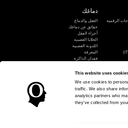
دماغك
جات الرقمية
العقل والدماغ
حقائق عن دماغك
أجزاء العقل
الخلايا العصبية
اللدونة العصبية
المعرفة
فقدان الذاكرة
كبار
الإعاقة الذهنية
وظائف ذهنية
This website uses cookie
الأعمال التنفيذيّة
We use cookies to personal
الإدراك الحسى
traffic. We also share info
الانتباه
analytics partners who may
they’ve collected from your
الوصول
مركز الثقة