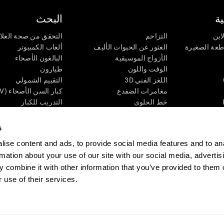
ة
البحث
اين
التزاحم
التحقق من صحة العلا
اطعة الصغيرة
العثور عن الحيوات الأليف
ألعاب الكمبيوتر
الأزواج الموسيقية
البالغون الأصحاء
الوقت واللون
طيارون
اللغز الفني 3D
التقييم الشمولي
مغامرات الضفدع
كبار السن الأصحاء (iTV)
خط الحلوى
التدريب للكبار
لغز
الحالة المعرفية عند ال
الأرقام
المراجعة المستمرة
s
طعة البصرية
لون النحلة
تصنيف SG4D
ise content and ads, to provide social media features and to an
اللعبة العقلية: تفجير البالونات
rmation about your use of our site with our social media, advertis
ات
ألعاب الذكاء
 combine it with other information that you’ve provided to them o
ألعاب اون لاين من آجل الذاكرة
 use of their services.
قي
ألعاب عقلية
 CogniFit
Media Kit
كن حليفا
كن بائعًا
إتصل بنا
مساعدة
بيان إمكانية 