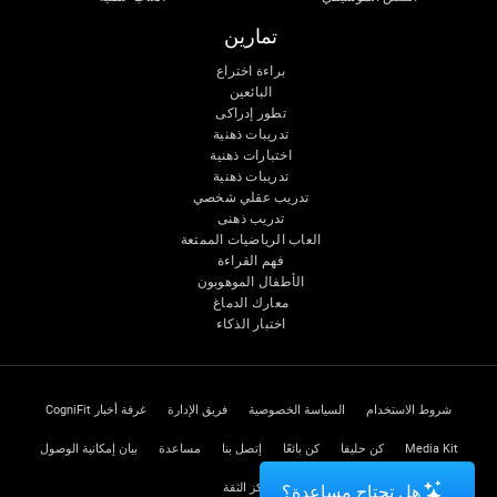
تمارين
براءة اختراع
البائعين
تطور إدراكى
تدريبات ذهنية
اختبارات ذهنية
تدريبات ذهنية
تدريب عقلي شخصي
تدريب ذهنى
العاب الرياضيات الممتعة
فهم القراءة
الأطفال الموهوبون
معارك الدماغ
اختبار الذكاء
شروط الاستخدام
السياسة الخصوصية
فريق الإدارة
غرفة أخبار CogniFit
Media Kit
كن حليفا
كن بائعًا
إتصل بنا
مساعدة
بيان إمكانية الوصول
مركز الثقة
هل تحتاج مساعدة؟