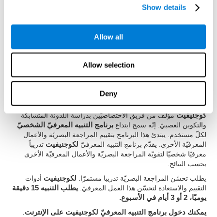
كيف نستعيد أو نحسّن المراجعة
Show details
البصريّة؟
Allow all
من الممكن أن تدرّب المهارات المعرفية، مثل المراجعة البصريّة،
لتحسّنها. يقدّم
كوجنيفيت
الإمكانيّة لإتمامه بطريقة مهنيّة.
إنّ
اللدونة الدماغية
هي أساس استعادة الفحص البصر والقدرات
Allow selection
المعرفية الأخرى
.
لكوجنيفيت
مجموعة تمارين مصمّمة لاستعادة نقص
الفحص البصري ووظائف معرفية أخرى. يتمّ تقوية الدماغ والاتصالات
العصبية باستخدام الوظائف المتعلّقة بها. هكذا، إذا درّبنا الفحص البصري
Deny
باستمرار، تمّ تقوية الاتصالات الدماغية للتركيبات المتعلّقة بهذه القدرة.
كوجنيفيت
مؤلّف من فريق الاختصاصيّين بدراسة اللدونة المتشابكة
والتكوين العصبيّ. إنّه سمح ابتداع
برنامج التنبيه المعرفيّ الشخصيّ
لكلّ مستخدم. يبتدئ هذا البرنامج بتقييم المراجعة البصريّة والأعمال
المعرفيّة الأخرى. يقدّم برنامج التنبيه المعرفيّ
لكوجنيفيت
تدريباً
معرفيّا شخصيّا لتقويّة المراجعة البصريّة والأعمال المعرفيّة الأخرى
بحسب النتائج.
يطلب تحسّن المراجعة البصريّة تدريبا مستمرّا.
لكوجنيفيت
أدوات
التقييم والاستعادة لتحسّن هذا العمل المعرفيّ.
يطلب التنبيه 15 دقيقة
يوميّا، 2 أو 3 أيام في الأسبوع.
يمكنك دخول برنامج التنبيه المعرفيّ لكوجنيفيت على الإنترنت
.