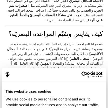
الانتباه للمجال البصري
(عجز كشف الأشياء التي يقع في اليسار مثلاً).
تغيّر مشكلات الإدراك البصري المراجعة البصريّة، مثل
اضطراب نمو
العين، والعمى
. مع ذلك، يصعب خطأ في اعتراف المحفزات المراجعة
البصريّة، مثل
العمه
. يؤدّي
مشكلة العضلات البصريّ والخطّ للعثور
على الهدف
إلى فساد المراجعة البصريّة.
كيف يقايس ونقيّم المراعدة البصريّة؟
تسمح لنا المراجعة ابصريّة إجراء النشاطات اليوميّة بطريقة صحيحة
وسريعة. يساعد تقييم المراجعة البصريّة على مجالات مختلفة:
المجال
الأكاديميّ
(إذا كان للطالب صعوبات لكشف ما قيل في الدرس في
اللوحة)،
المجال الطبيّ
(إذا كان للمريض صعوبات للعثور على دوائه،
أو للقيادة أو للحياته اليوميّة)
والمجال المهنيّ
(إذا كان العامل قادراً
على إتمام عمل أو إذا كان العسكريّ قاداً على استخدام أسلحته
بطريقة صحيحة).
من خلال
التقييم النفسيّ-العصبيّ الكامل
نستطيع أن نقيّم المهارات
المعرفية، مثل الفحص البصريّ بدقّة. إنّ التقييم الذي يقدّمه
كوجنيفيت
لتقييم الفحص البصري يعتمد على الاختبارات الكلاسيكية Continuous
This website uses cookies
Performance Test (CPT), el Test pf Memory Malingering
We use cookies to personalise content and ads, to
(TOMM), la Hooper Visual Organisation Task (VOT), Variables
of Attention (TOVA) وTorre de Londres (TOL). إضافة إلى الفحص
provide social media features and to analyse our traffic.