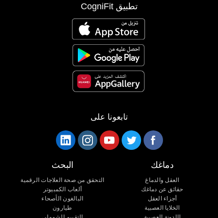
تطبيق CogniFit
تابعونا على
دماغك
البحث
العقل والدماغ
التحقق من صحة العلاجات الرقمية
حقائق عن دماغك
ألعاب الكمبيوتر
أجزاء العقل
البالغون الأصحاء
الخلايا العصبية
طيارون
اللدونة العصبية
التقييم الشمولي