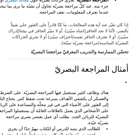
المراجعة البصريّة
: نجري حركات بصريّة حول
مجالنا البصري
أو
جزء منه. عند كلّ مراجعة بصريّة نحاول أن نشبّه ما نرى بما نبح
عندما نعترف المعلومات، نقف المراجعة.
إذا كان تغيّر عند أية هذه المعالجات، ما كنّا قادراً على العثور علي شيئاً
بالبصر، لأنّنا لا نجد الحافز(انتباه سيّئ)، أو لا نميّز الحافز في بيئتنا(إدراك
سيّئ)، أو لا نعترف الحافز نفسه(اعتراف سيّئ) أو لا نجري الحراكات
البصريّة المناسبة(مراجعة بصريّة سيّئة).
تحسّن الممارسة والتدريب المعرفيّ مراجعتنا البصريّة
أمثال المراجعة البصريّ
هناك وظائف كثثير نستعمل فيها المراجعة البصريّة. على الشرطة
والعسكر أن يكشفي الأهداف بسرعة تحت ضفط كثير. يحتاج البائ
إلى العثور على الأشياء التي في غير محلّه والمساعدة على الزبا
على الأشخاص الذي يعمل بالعلاقات العامّة أن يستعملوا المراجع
البصريّة للزبائن الجدد. يطلب أي عمل بعنصر بصري مراجعة
بصريّة جيّدة.
للطالب الذي ينتبه للدرس أو للكتاب مهمّ جدّا أن يجري
مراجعة بصريّة جيّدة. إنّه كان مشؤوم لتعلّمنا إن لم نجد ما