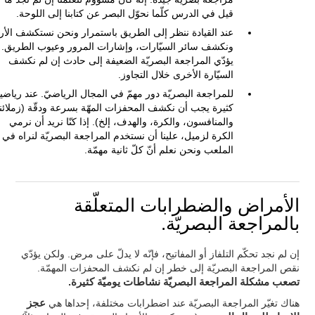
قيل في الدرس كلّما نحوّل البصر عن كتابنا إلى اللوحة.
عند القيادة ننظر إلى الطريق باستمرار ونحن نستكشف الأ
ونكشف سائر السيّارات، وإشارات المرور وعيوب الطريق.
يؤدّي المراجعة البصريّة الضعيفة إلى حادث إن لم نكشف
السيّارة الأخرى خلال التجاوز.
للمراجعة البصريّة دور مهمّ في المجال الرياضيّ. عند رياضي
كثيرة يجب أن نكشف المحفزات المهّة بسرعة ودقّة (زملائنا
والمنافسون، والكرة، والهدف، إلخ). إذا كنّا نريد أن نرمي
الكرة لزميل، علينا أن نستخدم المراجعة البصريّة لنراه في
الملعب ونحن نعلم أنّ كلّ ثانية مهمّة.
الأمراض والضطرابات المتعلّقة
بالمراجعة البصريّة.
إن لم نجد تحكّم التلفاز أو المفاتيح، فإنّه لا يدلّ على مرض. ولكن يؤدّي
نقص المراجعة البصريّة إلى خطر إن لم نكشف المحفزات المهمّة.
تصعب مشكلة المراجعة البصريّة نشاطات يوميّة كثيرة.
هناك تغيّر المراجعة البصريّة عند اضطرابات مختلفة، إحداها هي
عجز