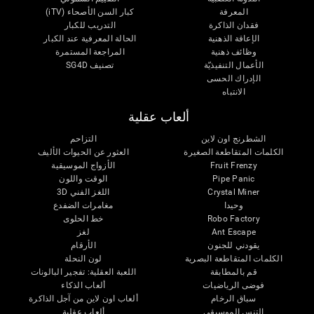
المعرفة
كبار السن الأصحاء (iTV)
فقدان الذاكرة
التدريب للكبار
الإعاقة الذهنية
الحالة المعرفية عند الكبار
وظائف ذهنية
المراجعة المستمرة
الأعمال التنفيذيّة
تصنيف SG4D
الإدراك الحسى
الانتباه
ألعاب عقلية
الشطرنج اون لاين
التزاحم
الكلمات المتقاطعة الصغيرة
العثور عن الحيوات الأليف
Fruit Frenzy
الأزواج الموسيقية
Pipe Panic
الوقت واللون
Crystal Miner
اللغز الفني 3D
وحيدا
مغامرات الضفدع
Robo Factory
خط الحلوى
Ant Escape
لغز
يقودني للجنون
الأرقام
الكلمات المتقاطعة البصرية
لون النحلة
قم بالمطابقة
اللعبة العقلية: تفجير البالونات
فوضى الرياضيات
ألعاب الذكاء
سباق الرخام
ألعاب اون لاين من آجل الذاكرة
التنس الموسيقي
ألعاب عقلية