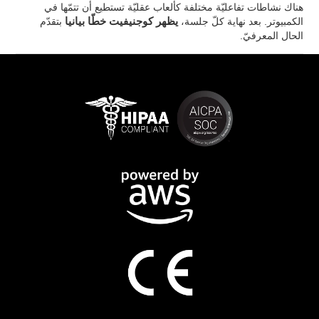
هناك نشاطات تفاعليّة مختلفة كألعاب عقليّة تستطيع أن تتمّها في
الكمبيوتر. بعد نهاية كلّ جلسة،
يظهر كوجنيفيت خطّا بيانيا
بتقدّم
الحال المعرفيّ.