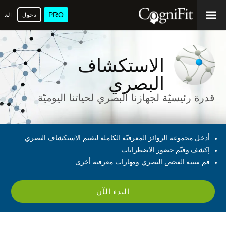
PRO
دخول
العرب
الاستكشاف
البصري
قدرة رئيسيّة لجهازنا البصري لحياتنا اليوميّة
أدخل مجموعة الروائز المعرفيّة الكاملة لتقييم الاستكشاف البصري
إكشف وقيّم حضور الاضطرابات
قم تبنبيه الفحص البصري ومهارات معرفية أخرى
البدء الآن