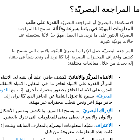
ما المراجعة البصريّة؟
الاستكشاف البصريّ أو المراجعة البصريّة
القدرة على طلب
المعلومات المهمّة في بيئتنا بسرعة وفعّألة
. تسمح لنا المراجعة
البصريّة العثور على ما نريد. هذا العمل مهمّ جدّا لأنّنا نستعمله عند
حالات يوميّة كثيرة.
المراجعة البصريّة عمل الإدراك البصريّ المتّجه بالانتباه التي تسمح لنا
كشف واعتراف المحفزات البصرية. إذا كنّا نريد أن ونجد شيئاً في بيئتنا،
إنّه يحدث من خلال معالجات مختلفة:
الانتباه المركّز والانتائيّ
: لكشف حافز، علينا أن ننتبه له. الانتباه
المركّز القدرة على الانتباه لحافز ما. في المقابل، الانتباه الانتقائ
القدرة على الانتباه للحافز بحضور محفزات أخرى. إنّه، مع
اللدون
المعرفيّة
، يسمح لنا تحوّل انتباهنا عن الحافز الذي كنّا نراه، إلى
حافز مهمّ آخر ونحن نتجنّب محفزات غير مهمّة.
الإدراك البصريّ
: إنه يسمح لنا التميز، والكشف وتفسير الأشكال
والألوان والاضواء. نعطي معنى للمعلومات التي ندرك بالعينين.
الاعتراف
: نشبّه المعلومات البصريّة بالمعارف السابقة ونثبت إذا
كانت هذه المعلومات معروفةً من قبل.