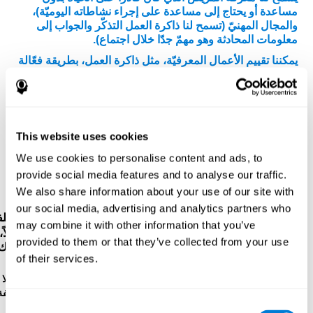
مساعدة أو يحتاج إلى مساعدة على إجراء نشاطاته اليوميّة)،
والمجال المهنيّ (تسمح لنا ذاكرة العمل التذكّر والجواب إلى
معلومات المحادثة وهو مهمّ جدّا خلال اجتماع).
يمكننا تقييم الأعمال المعرفيّة، مثل ذاكرة العمل، بطريقة فعّالة
من خلال
التقييم النفسيّ-العصبي الكامل.
برتكز روائز
كوجنيفيت على روائز الأرقام المباشرة وغير مباشرة لWMS
(Wechsler Memory Scale)، وCPT (Continuous
Performance Test)، و TOMM (Test of Memory
Malingering)، وVisual Organisation Task (VOT)، وTest
This website uses cookies
of Variables of Attention (TOVA). بالإضافة إلى ذاكرة
العمل، تقايس هذه الروائز أيضا الذاكرة الصوتية قصيرة المدى،
We use cookies to personalise content and ads, to
والذاكرة قصيرة المدى، وزمن الكمون، وسرعة المعالجة،
provide social media features and to analyse our traffic.
والاعتراف، والفحص البصري والإدراك المكاني.
We also share information about your use of our site with
our social media, advertising and analytics partners who
رائز التسلسل WOM-ASM
: تظهر كرات فيها أرقام مختلف
may combine it with other information that you’ve
في الشاشة. عليك أن تحفظ الأرقام لتكرّرها من بعد. أوّلاً،
provided to them or that they’ve collected from your use
هناك رقم واحد، ولكن كانت الأرقام أكثر حتّى تخطأ. عليك
of their services.
أن تكرّر الأرقام.
رائز الاعتراف WOM-REST
: هناك ثلاثة أشياء في الشاشة. أوّلا
إحفظ ترتيب الأشياء بسرعة. بعد ذلك، تظهر أربع مجموعة مؤلّفة
Consent
من ثلاثة أشياء، عليك أن تكشف التسلسل الابتدائي.