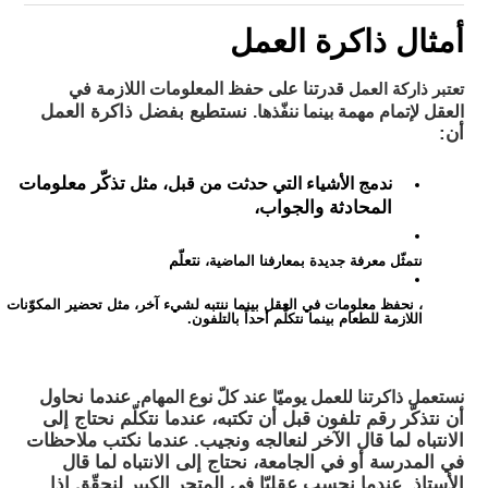
أمثال ذاكرة العمل
قدرتنا على حفظ المعلومات اللازمة في
تعتبر ذاركة العمل
العقل لإتمام مهمة بينما ننفّذها.
نستطيع بفضل ذاكرة العمل
أن:
ندمج الأشياء التي حدثت من قبل، مثل
تذكّر معلومات
المحادثة والجواب،
نتعلّم
نتمثّل معرفة جديدة بمعارفنا الماضية،
، نحفظ معلومات في العقل بينما ننتبه لشيء آخر، مثل تحضير المكوّنات
اللازمة للطعام بينما نتكلّم أحداً بالتلفون.
نستعمل ذاكرتنا للعمل يوميّا عند كلّ نوع المهام.
عندما نحاول
أن نتذكّر رقم تلفون قبل أن تكتبه، عندما نتكلّم نحتاج إلى
الانتباه لما قال الآخر لنعالجه ونجيب. عندما نكتب ملاحظات
في المدرسة أو في الجامعة، نحتاج إلى الانتباه لما قال
الأستاذ. عندما نحسب عقليّا في المتجر الكبير لنحقّق إذا