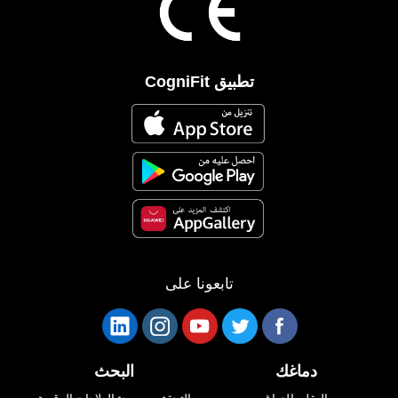
تطبيق CogniFit
تابعونا على
دماغك
البحث