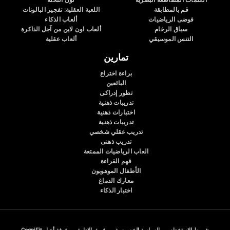
الكلمات المتقاطعة البصرية
لون النحلة
قم بالمطابقة
اللعبة العقلية: تفجير البالونات
فوضى الرياضيات
ألعاب الذكاء
سباق الرخام
ألعاب اون لاين من آجل الذاكرة
التنس الموسيقي
ألعاب عقلية
تمارين
براءة اختراع
البائعين
تطور إدراكى
تدريبات ذهنية
اختبارات ذهنية
تدريبات ذهنية
تدريب عقلي شخصي
تدريب ذهنى
العاب الرياضيات الممتعة
فهم القراءة
الأطفال الموهوبون
معارك الدماغ
اختبار الذكاء