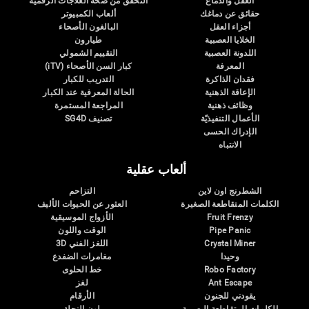
العقل والدماغ
التحقق من صحة العلاجات الرقمية
حقائق عن دماغك
ألعاب الكمبيوتر
أجزاء العقل
البالغون الأصحاء
الخلايا العصبية
طيارون
اللدونة العصبية
التقييم الشمولي
المعرفة
كبار السن الأصحاء (iTV)
فقدان الذاكرة
التدريب للكبار
الإعاقة الذهنية
الحالة المعرفية عند الكبار
وظائف ذهنية
المراجعة المستمرة
الأعمال التنفيذيّة
تصنيف SG4D
الإدراك الحسى
الانتباه
ألعاب عقلية
الشطرنج اون لاين
التزاحم
الكلمات المتقاطعة الصغيرة
العثور عن الحيوات الأليف
Fruit Frenzy
الأزواج الموسيقية
Pipe Panic
الوقت واللون
Crystal Miner
اللغز الفني 3D
وحيدا
مغامرات الضفدع
Robo Factory
خط الحلوى
Ant Escape
لغز
يقودني للجنون
الأرقام