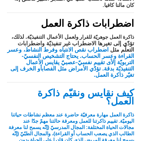
كان مالنا كافيا.
اضطرابات ذاكرة العمل
. لذلك،
ذاكرة العمل جوهريّة للقرار
ولعمل الأعمال التنفيذيّة
تؤدّي إلى تغيرها الاضطراب غير تنفيذيّة واضطرابات
التعلّم مثل
اضطراب نقص الانتباه وفرط النشاط
، و
عسر
القراءة
و
عسر الحساب
. يحتاج التشخيص النفسيّ-
التربويّة إلأى
تقييم نفسيّ-عصبيّ
يقايس الأعمال
التنفيذيّة بدقة. تؤدّي الأمراض مثل الفصاب
أو الخرف
إلى
تغيّر ذاكرة العمل.
كيف نقايس ونقيّم ذاكرة
العمل؟
ذاكرة العمل مهارة معرفيّة حاضرة عند معظم نشاطات حياتنا
اليوميّة. تقييم ذاكرتنا للعمل ومعرفة حالتنا مهمّ جدّا عند
مجالات الحياة المختلفة: المجال المدرسيّ (إنّه يسمح لنا معرفة
الطالب الذي يصعب الحساب أو القراءة)، والمجال الطبّيّ (إنّه
يسمح لنا معرفة المريض الذي كان قادرا على الحياة بدون