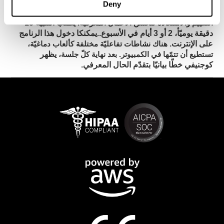
Deny
لكوجنيفيت
يطلب تحسّن ذاكرة العمل تدريباً مستمرّاً.
أدوات
يطلب التنبيه 15
التقييم والاستعادة لتحسّن الأعمال المعرفيّة.
دقيقة يوميّأ، 2 أو 3 أيام في الأسبوع.
يمكنكا دخول هذا الرنامج
.
على الإنترنت.
هناك نشاطات تفاعليّة مختلفة كألعاب دماغيّة،
يظهر
تستطيع أن تتمّها في الكمبيوتر. بعد نهاية كلّ جلسة،
كوجنيفي خطّا بيانيّا بتقدّم الحال المعرفي.