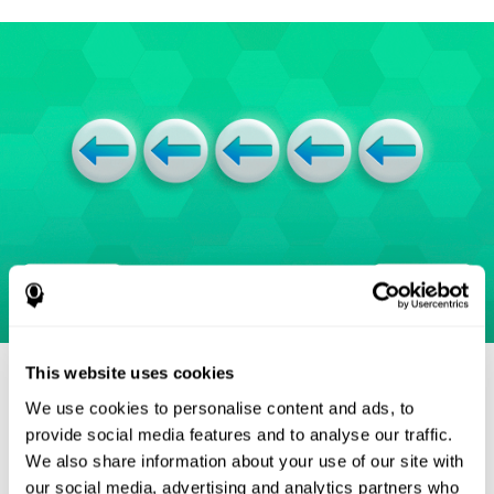
Источники
This website uses cookies
Eriksen, B. A.; Eriksen, C. W. (1974). "Effects of noise letters
We use cookies to personalise content and ads, to
upon identification of a target letter in a non- search task".
provide social media features and to analyse our traffic.
Perception and Psychophysics. 16: 143–149.
We also share information about your use of our site with
doi:10.3758/bf03203267.
our social media, advertising and analytics partners who