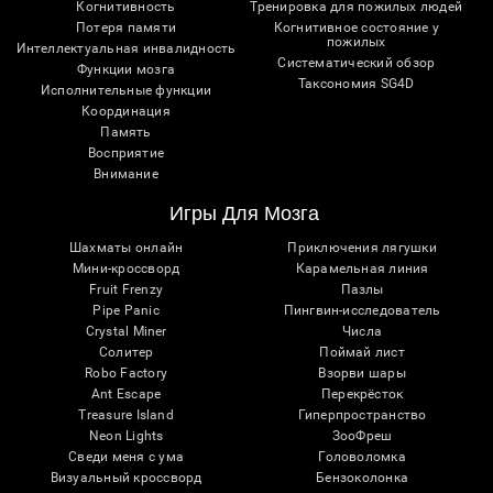
Когнитивность
Тренировка для пожилых людей
Потеря памяти
Когнитивное состояние у
пожилых
Интеллектуальная инвалидность
Систематический обзор
Функции мозга
Таксономия SG4D
Исполнительные функции
Координация
Память
Восприятие
Внимание
Игры Для Мозга
Шахматы онлайн
Приключения лягушки
Мини-кроссворд
Карамельная линия
Fruit Frenzy
Пазлы
Pipe Panic
Пингвин-исследователь
Crystal Miner
Числа
Солитер
Поймай лист
Robo Factory
Взорви шары
Ant Escape
Перекрёсток
Treasure Island
Гиперпространство
Neon Lights
ЗооФреш
Сведи меня с ума
Головоломка
Визуальный кроссворд
Бензоколонка