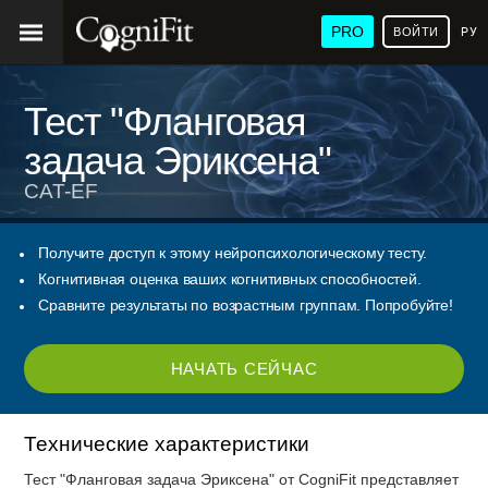
PRO
ВОЙТИ
РУ
Тест "Фланговая
задача Эриксена"
CAT-EF
Получите доступ к этому нейропсихологическому тесту.
Когнитивная оценка ваших когнитивных способностей.
Сравните результаты по возрастным группам. Попробуйте!
НАЧАТЬ СЕЙЧАС
Технические характеристики
Тест "Фланговая задача Эриксена" от CogniFit представляет