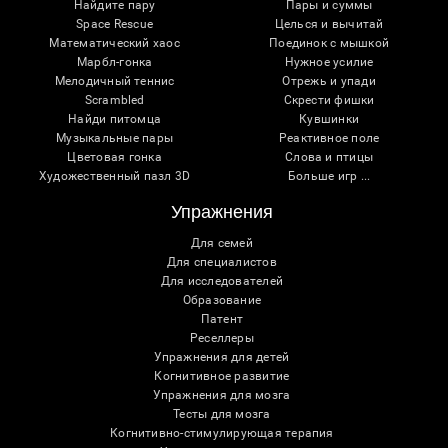
Найдите пару
Пары и суммы
Space Rescue
Целься и вычитай
Математический хаос
Поединок с мышкой
Марбл-гонка
Нужное усилие
Мелодичный теннис
Отрежь и упади
Scrambled
Скрести фишки
Найди питомца
Кувшинки
Музыкальные пары
Реактивное поле
Цветовая гонка
Слова и птицы
Художественный пазл 3D
Больше игр ...
Упражнения
Для семей
Для специалистов
Для исследователей
Образование
Патент
Реселлеры
Упражнения для детей
Когнитивное развитие
Упражнения для мозга
Тесты для мозга
Когнитивно-стимулирующая терапия