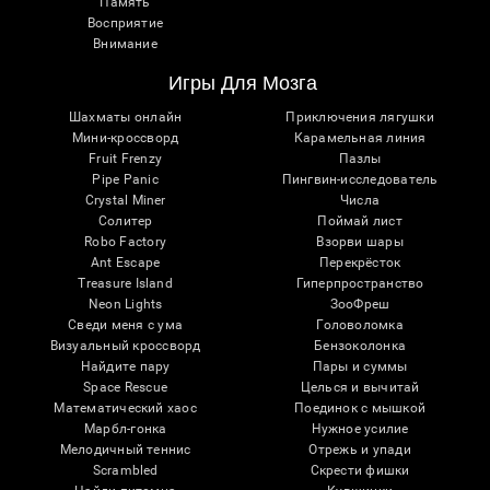
Память
Восприятие
Внимание
Игры Для Мозга
Шахматы онлайн
Приключения лягушки
Мини-кроссворд
Карамельная линия
Fruit Frenzy
Пазлы
Pipe Panic
Пингвин-исследователь
Crystal Miner
Числа
Солитер
Поймай лист
Robo Factory
Взорви шары
Ant Escape
Перекрёсток
Treasure Island
Гиперпространство
Neon Lights
ЗооФреш
Сведи меня с ума
Головоломка
Визуальный кроссворд
Бензоколонка
Найдите пару
Пары и суммы
Space Rescue
Целься и вычитай
Математический хаос
Поединок с мышкой
Марбл-гонка
Нужное усилие
Мелодичный теннис
Отрежь и упади
Scrambled
Скрести фишки