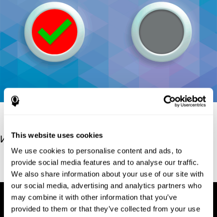
This website uses cookies
Источники
We use cookies to personalise content and ads, to
Conners, C. K (1989). Manual for Conners’ rating scales. North
provide social media features and to analyse our traffic.
Tonawanda, NY: Multi-Health Systems.
We also share information about your use of our site with
our social media, advertising and analytics partners who
may combine it with other information that you’ve
provided to them or that they’ve collected from your use