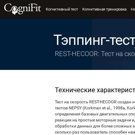
Когнитивный тест
Когнитивная тренировка
Н
Тэппинг-тес
REST-HECOOR: Тест на ск
Технические характерис
Тест на скорость REST-HECOOR создан н
тестов NEPSY (Korkman et al., 1998a, Kor
определения базовых двигательных спо
реакции на простые моторные задачи и
обработки данных для более сложных з
сколько раз пользователь способен на