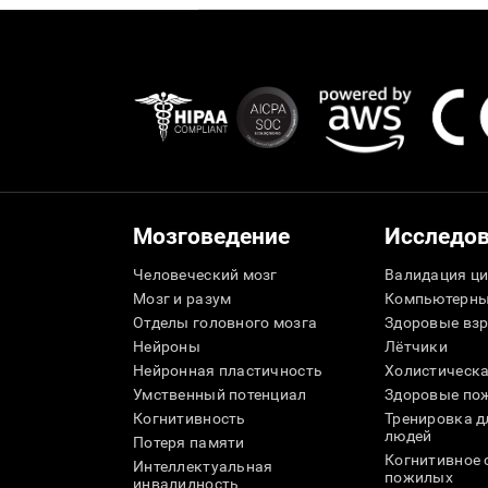
Мозговедение
Исследо
Человеческий мозг
Валидация ци
Мозг и разум
Компьютерны
Отделы головного мозга
Здоровые вз
Нейроны
Лётчики
Нейронная пластичность
Холистическа
Умственный потенциал
Здоровые пож
Когнитивность
Тренировка 
людей
Потеря памяти
Когнитивное 
Интеллектуальная
пожилых
инвалидность