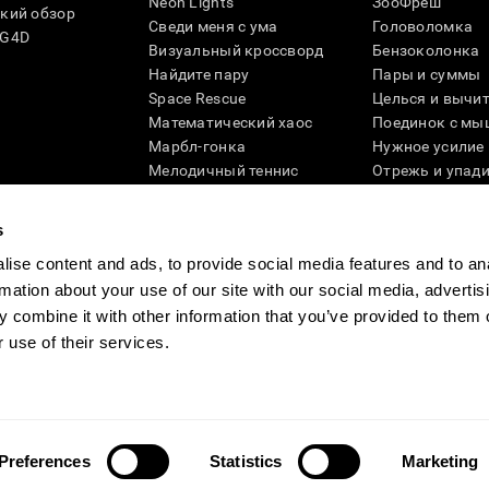
Neon Lights
ЗооФреш
кий обзор
Сведи меня с ума
Головоломка
SG4D
Визуальный кроссворд
Бензоколонка
Найдите пару
Пары и суммы
Space Rescue
Целься и вычи
Математический хаос
Поединок с мы
Марбл-гонка
Нужное усилие
Мелодичный теннис
Отрежь и упад
Scrambled
Скрести фишки
Найди питомца
Кувшинки
s
Музыкальные пары
Реактивное по
ise content and ads, to provide social media features and to an
Цветовая гонка
Слова и птицы
rmation about your use of our site with our social media, advertis
Художественный пазл 3D
Больше игр ...
 combine it with other information that you’ve provided to them o
 use of their services.
ности
Руководство компании
Новости CogniFit
Media Kit
Станьте па
Preferences
Statistics
Marketing