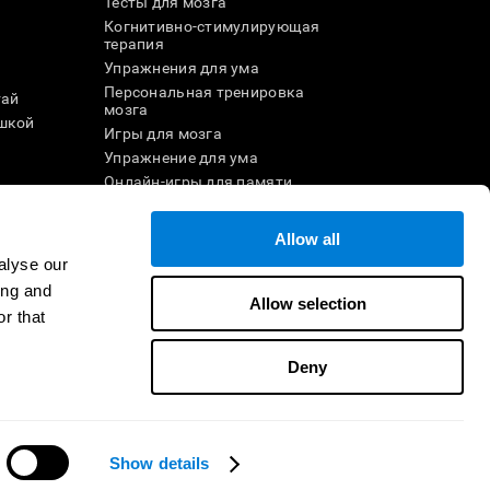
Тесты для мозга
Когнитивно-стимулирующая
терапия
Упражнения для ума
Персональная тренировка
тай
мозга
шкой
Игры для мозга
Упражнение для ума
и
Онлайн-игры для памяти
Увлекательные
математические игры
Allow all
ле
Понимание прочитанного
alyse our
Одарённые дети
ing and
Мозговые баттлы
Allow selection
r that
Тест на IQ
Deny
ртнёром
Стать реселлером
Свяжитесь с нами
CogniFit Inc © 2026
Show details
Нужна помощь?