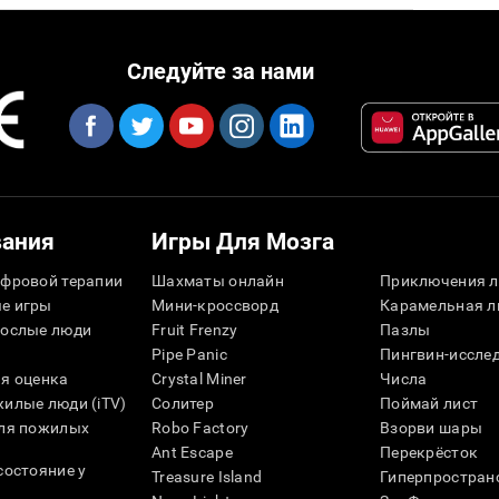
Следуйте за нами
вания
Игры Для Мозга
фровой терапии
Шахматы онлайн
Приключения л
е игры
Мини-кроссворд
Карамельная л
рослые люди
Fruit Frenzy
Пазлы
Pipe Panic
Пингвин-иссле
я оценка
Crystal Miner
Числа
илые люди (iTV)
Солитер
Поймай лист
для пожилых
Robo Factory
Взорви шары
Ant Escape
Перекрёсток
состояние у
Treasure Island
Гиперпростран