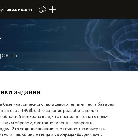
аучная валидация
т
орость
тики задания
а базе классического пальцевого теппинг-теста батареи
kman et al., 1998b). Это задание разработано для
собностей пользователя, что позволяет узнать время
, таким образом, экстраполировать скорость
адач. Это задание позволяет с точностью измерить
жать мышкой или пальцем на определённую часть