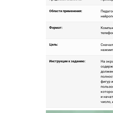
Области применения:
Педаго
нейроп
Формат:
Компью
телефо
Цель:
Сначал
нажмит
Инструкции к заданию:
На экр
содерж
должен
полнос
фигур 
пользо
которо
и нача
число,