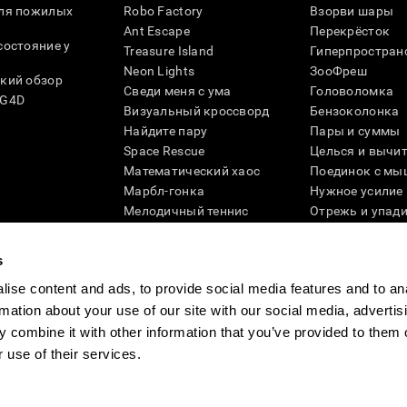
для пожилых
Robo Factory
Взорви шары
Ant Escape
Перекрёсток
состояние у
Treasure Island
Гиперпростран
Neon Lights
ЗооФреш
кий обзор
Сведи меня с ума
Головоломка
SG4D
Визуальный кроссворд
Бензоколонка
Найдите пару
Пары и суммы
Space Rescue
Целься и вычи
Математический хаос
Поединок с мы
Марбл-гонка
Нужное усилие
Мелодичный теннис
Отрежь и упад
Scrambled
Скрести фишки
Найди питомца
Кувшинки
s
Музыкальные пары
Реактивное по
ise content and ads, to provide social media features and to an
Цветовая гонка
Слова и птицы
rmation about your use of our site with our social media, advertis
Художественный пазл 3D
Больше игр ...
 combine it with other information that you’ve provided to them o
 use of their services.
ности
Руководство компании
Новости CogniFit
Media Kit
Станьте па