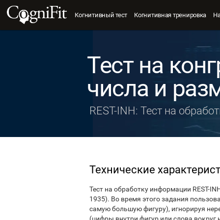
Когнитивный тест
Когнитивная тренировка
Н
Тест на кон
числа и раз
REST-INH: Тест на обрабо
Технические характерис
Тест на обработку информации REST-INH 
1935). Во время этого задания пользо
самую большую фигуру), игнорируя не
(цифры внутри фигур или слова вокруг н