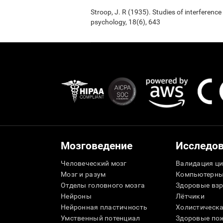
Stroop, J. R (1935). Studies of interference
psychology, 18(6), 643
Мозговедение
Исследо
Человеческий мозг
Валидация ци
Мозг и разум
Компьютерны
Отделы головного мозга
Здоровые вз
Нейроны
Лётчики
Нейронная пластичность
Холистическа
Умственный потенциал
Здоровые пож