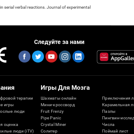
 in serial verbal reactions. Journal of experimental
Следуйте за нами
вания
Игры Для Мозга
фровой терапии
Шахматы онлайн
Приключения л
е игры
Мини-кроссворд
Карамельная л
рослые люди
Fruit Frenzy
Пазлы
Pipe Panic
Пингвин-иссле
я оценка
Crystal Miner
Числа
илые люди (iTV)
Солитер
Поймай лист