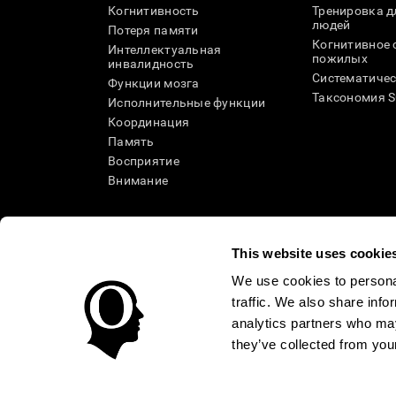
Когнитивность
Тренировка 
людей
Потеря памяти
Когнитивное 
Интеллектуальная
пожилых
инвалидность
Систематичес
Функции мозга
Таксономия 
Исполнительные функции
Координация
Память
Восприятие
Внимание
This website uses cookie
We use cookies to personal
traffic. We also share info
analytics partners who may
they’ve collected from your
Условия использования
Политика Конфиденциаль