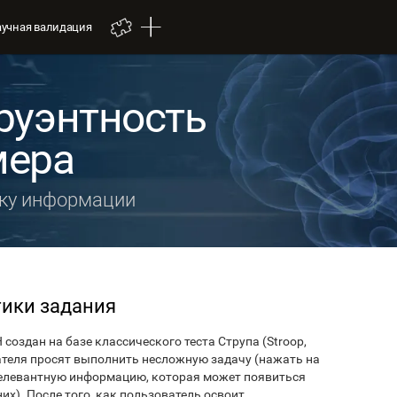
аучная валидация
груэнтность
мера
тку информации
тики задания
создан на базе классического теста Струпа (Stroop,
вателя просят выполнить несложную задачу (нажать на
релевантную информацию, которая может появиться
их). После того, как пользователь освоит