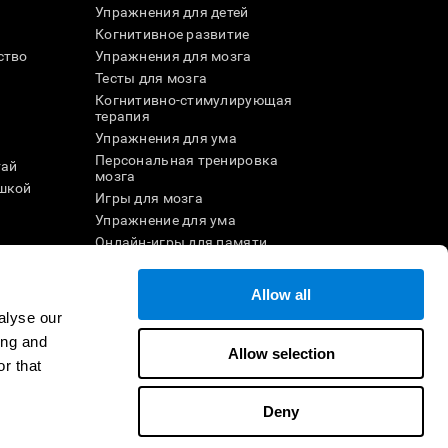
Упражнения для детей
Когнитивное развитие
ство
Упражнения для мозга
Тесты для мозга
Когнитивно-стимулирующая
терапия
Упражнения для ума
Персональная тренировка
тай
мозга
шкой
Игры для мозга
Упражнение для ума
и
Онлайн-игры для памяти
Увлекательные
математические игры
Allow all
ле
Понимание прочитанного
alyse our
Одарённые дети
ing and
Мозговые баттлы
Allow selection
r that
Тест на IQ
Deny
ртнёром
Стать реселлером
Свяжитесь с нами