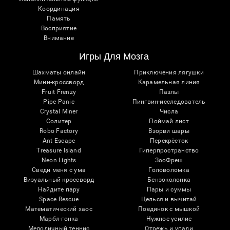
Координация
Память
Восприятие
Внимание
Игры Для Мозга
Шахматы онлайн
Приключения лягушки
Мини-кроссворд
Карамельная линия
Fruit Frenzy
Пазлы
Pipe Panic
Пингвин-исследователь
Crystal Miner
Числа
Солитер
Поймай лист
Robo Factory
Взорви шары
Ant Escape
Перекрёсток
Treasure Island
Гиперпространство
Neon Lights
ЗооФреш
Сведи меня с ума
Головоломка
Визуальный кроссворд
Бензоколонка
Найдите пару
Пары и суммы
Space Rescue
Целься и вычитай
Математический хаос
Поединок с мышкой
Марбл-гонка
Нужное усилие
Мелодичный теннис
Отрежь и упади