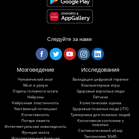
Следуйте за нами
Мозговедение
Исследования
Человеческий мозг
Валидация цифровой терапии
Мозг и разум
Компьютерные игры
Отделы головного мозга
Здоровые взрослые люди
Нейроны
Лётчики
Нейронная пластичность
Холистическая оценка
Умственный потенциал
Здоровые пожилые люди (iTV)
Когнитивность
Тренировка для пожилых людей
Потеря памяти
Когнитивное состояние у
пожилых
Интеллектуальная инвалидность
Систематический обзор
Функции мозга
Таксономия SG4D
Исполнительные функции