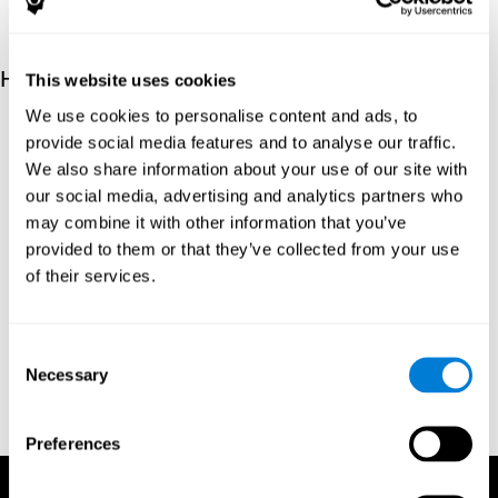
Научные источники
This website uses cookies
We use cookies to personalise content and ads, to
Gordon B, Caramazza A. Lexical decision for open- and closed-
provide social media features and to analyse our traffic.
class words: Failure to replicate differential frequency
We also share information about your use of our site with
sensitivity. Brain and Language. 1982;15:143–160.
our social media, advertising and analytics partners who
Epstein, Johnson, Varia, Conners (2001). Neuropsychological
may combine it with other information that you’ve
assessment of response inhibition in adults with ADHD. Journal
provided to them or that they’ve collected from your use
of Clinical and Experimental Neuropsychology 23(3): pp. 362-
71.
of their services.
Conners, C. K. (1989). Manual for Conners’ rating scales. North
Tonawanda, NY: Multi-Health Systems.
Consent
Dinges, D. I, & Powell, J. W. (1985). Microcomputer analysis of
Necessary
Selection
performance on a portable, simple visual RT task sustained
operations. Behavior Research Methods, Instrumentation, and
Computers, 17, 652–655
Preferences