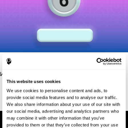
Источники
This website uses cookies
Robertson, I.H., Manly, T., Andrade, J., Baddeley, B.T., Yiend, J.
We use cookies to personalise content and ads, to
(1997). 'Oops!': performance correlates of everyday attentional
provide social media features and to analyse our traffic.
failures in traumatic brain injured and normal subjects.
Neuropsychologia, 35(6), 747-758.
We also share information about your use of our site with
our social media, advertising and analytics partners who
may combine it with other information that you’ve
provided to them or that they’ve collected from your use