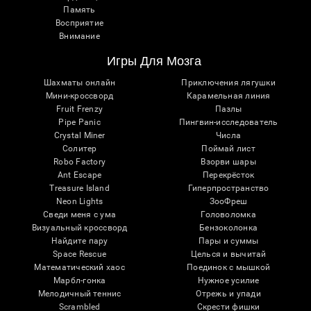
Память
Восприятие
Внимание
Игры Для Мозга
Шахматы онлайн
Приключения лягушки
Мини-кроссворд
Карамельная линия
Fruit Frenzy
Пазлы
Pipe Panic
Пингвин-исследователь
Crystal Miner
Числа
Солитер
Поймай лист
Robo Factory
Взорви шары
Ant Escape
Перекрёсток
Treasure Island
Гиперпространство
Neon Lights
ЗооФреш
Сведи меня с ума
Головоломка
Визуальный кроссворд
Бензоколонка
Найдите пару
Пары и суммы
Space Rescue
Целься и вычитай
Математический хаос
Поединок с мышкой
Марбл-гонка
Нужное усилие
Мелодичный теннис
Отрежь и упади
Scrambled
Скрести фишки