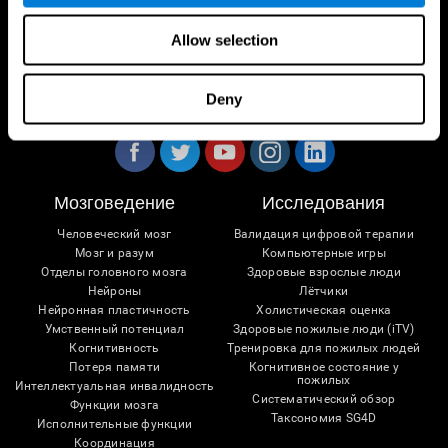
Allow selection
Deny
Следуйте за нами
Мозговедение
Исследования
Человеческий мозг
Валидация цифровой терапии
Мозг и разум
Компьютерные игры
Отделы головного мозга
Здоровые взрослые люди
Нейроны
Лётчики
Нейронная пластичность
Холистическая оценка
Умственный потенциал
Здоровые пожилые люди (iTV)
Когнитивность
Тренировка для пожилых людей
Потеря памяти
Когнитивное состояние у
пожилых
Интеллектуальная инвалидность
Систематический обзор
Функции мозга
Таксономия SG4D
Исполнительные функции
Координация