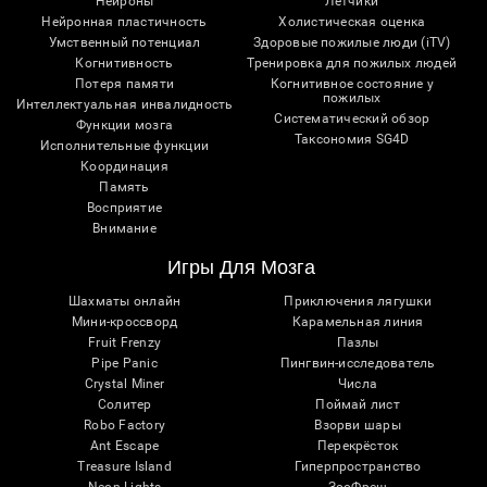
Нейроны
Лётчики
Нейронная пластичность
Холистическая оценка
Умственный потенциал
Здоровые пожилые люди (iTV)
Когнитивность
Тренировка для пожилых людей
Потеря памяти
Когнитивное состояние у
пожилых
Интеллектуальная инвалидность
Систематический обзор
Функции мозга
Таксономия SG4D
Исполнительные функции
Координация
Память
Восприятие
Внимание
Игры Для Мозга
Шахматы онлайн
Приключения лягушки
Мини-кроссворд
Карамельная линия
Fruit Frenzy
Пазлы
Pipe Panic
Пингвин-исследователь
Crystal Miner
Числа
Солитер
Поймай лист
Robo Factory
Взорви шары
Ant Escape
Перекрёсток
Treasure Island
Гиперпространство