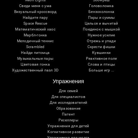
Neon Lights
ЗооФреш
Сведи меня с ума
Головоломка
Визуальный кроссворд
Бензоколонка
Найдите пару
Пары и суммы
Space Rescue
Целься и вычитай
Математический хаос
Поединок с мышкой
Марбл-гонка
Нужное усилие
Мелодичный теннис
Отрежь и упади
Scrambled
Скрести фишки
Найди питомца
Кувшинки
Музыкальные пары
Реактивное поле
Цветовая гонка
Слова и птицы
Художественный пазл 3D
Больше игр ...
Упражнения
Для семей
Для специалистов
Для исследователей
Образование
Патент
Реселлеры
Упражнения для детей
Когнитивное развитие
Упражнения для мозга