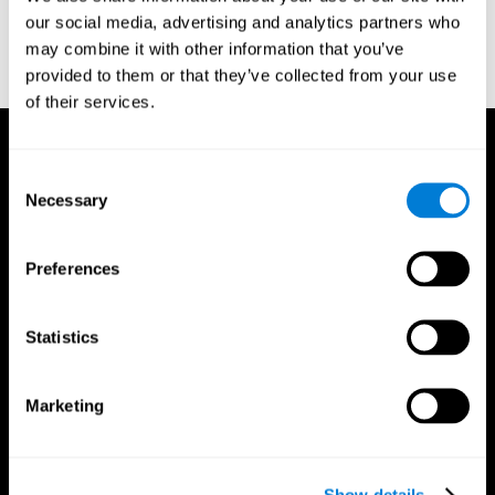
Porteus, S. D. (1950). The Porteus Maze Test and intelligence.
our social media, advertising and analytics partners who
Pacific Books.
may combine it with other information that you’ve
Porteus, S. D. (1950). The Porteus Maze Test and intelligence.
provided to them or that they’ve collected from your use
Pacific Books.
of their services.
Consent
Necessary
Selection
Preferences
Statistics
Marketing