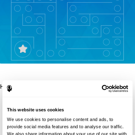
Научные источники
Korkman, M., Kirk, U., & Kemp, S (1998). NEPSY: A
developmental neuropsychological assessment. Psychological
This website uses cookies
Corporation.
We use cookies to personalise content and ads, to
Korkman, M., Kirk, U., & Kemp, S (1998). Manual for the
provide social media features and to analyse our traffic.
NEPSY. San Antonio, TX: Psychological corporation.
We also share information about your use of our site with