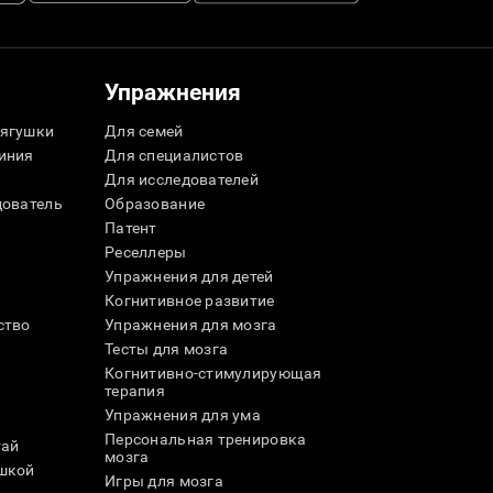
Упражнения
ягушки
Для семей
иния
Для специалистов
Для исследователей
дователь
Образование
Патент
Реселлеры
Упражнения для детей
Когнитивное развитие
ство
Упражнения для мозга
Тесты для мозга
Когнитивно-стимулирующая
терапия
Упражнения для ума
Персональная тренировка
тай
мозга
шкой
Игры для мозга