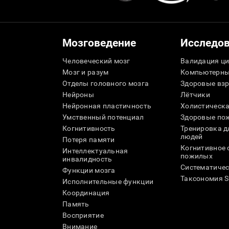
Мозговедение
Исследо
Человеческий мозг
Валидация ци
Мозг и разум
Компьютерны
Отделы головного мозга
Здоровые вз
Нейроны
Лётчики
Нейронная пластичность
Холистическа
Умственный потенциал
Здоровые пож
Когнитивность
Тренировка 
людей
Потеря памяти
Когнитивное 
Интеллектуальная
пожилых
инвалидность
Систематичес
Функции мозга
Таксономия 
Исполнительные функции
Координация
Память
Восприятие
Внимание