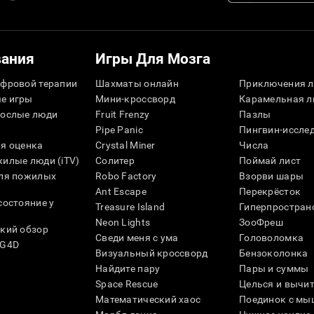
вания
Игры Для Мозга
фровой терапии
Шахматы онлайн
Приключения л
е игры
Мини-кроссворд
Карамельная л
рослые люди
Fruit Frenzy
Пазлы
Pipe Panic
Пингвин-иссле
я оценка
Crystal Miner
Числа
илые люди (iTV)
Солитер
Поймай лист
для пожилых
Robo Factory
Взорви шары
Ant Escape
Перекрёсток
состояние у
Treasure Island
Гиперпростран
Neon Lights
ЗооФреш
кий обзор
Сведи меня с ума
Головоломка
SG4D
Визуальный кроссворд
Бензоколонка
Найдите пару
Пары и суммы
Space Rescue
Целься и вычи
Математический хаос
Поединок с мы