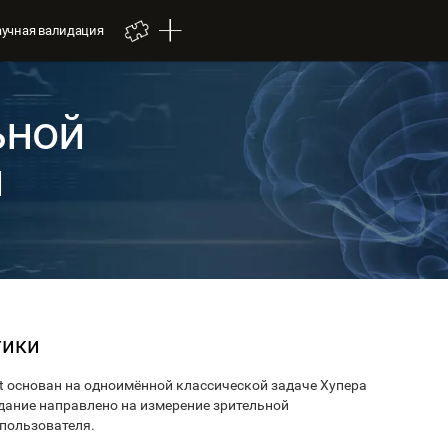
аучная валидация
ьной
и
тики
it основан на одноимённой классической задаче Хупера
 задание направлено на измерение зрительной
 пользователя.