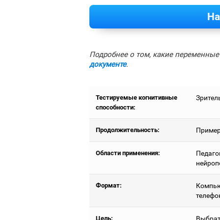
На
Подробнее о том, какие переменные 
документе
.
Тестируемые когнитивные
Зрител
способности:
Продолжительность:
Примерн
Области применения:
Педаго
нейроп
Формат:
Компью
телефо
Цель:
Выбрат