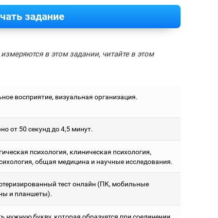
чать задание
измеряются в этом задании, читайте в этом
ьное восприятие, визуальная организация.
о от 50 секунд до 4,5 минут.
гическая психология, клиническая психология,
сихология, общая медицина и научные исследования.
теризированный тест онлайн (ПК, мобильные
ны и планшеты).
ь нужную букву, которая образуется при соединении