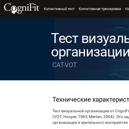
Когнитивный тест
Когнитивная тренировка
Н
Тест визуал
организаци
CAT-VOT
Технические характерис
Тест визуальной организации от CogniF
(VOT; Hooper, 1983; Merten, 2004). Это
организации и зрительного восприятия