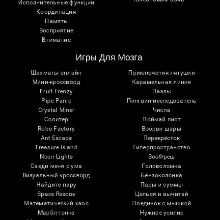
Исполнительные функции
Координация
Память
Восприятие
Внимание
Игры Для Мозга
Шахматы онлайн
Приключения лягушки
Мини-кроссворд
Карамельная линия
Fruit Frenzy
Пазлы
Pipe Panic
Пингвин-исследователь
Crystal Miner
Числа
Солитер
Поймай лист
Robo Factory
Взорви шары
Ant Escape
Перекрёсток
Treasure Island
Гиперпространство
Neon Lights
ЗооФреш
Сведи меня с ума
Головоломка
Визуальный кроссворд
Бензоколонка
Найдите пару
Пары и суммы
Space Rescue
Целься и вычитай
Математический хаос
Поединок с мышкой
Марбл-гонка
Нужное усилие