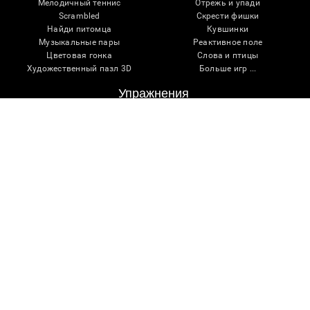
Мелодичный теннис
Отрежь и упади
Scrambled
Скрести фишки
Найди питомца
Кувшинки
Музыкальные пары
Реактивное поле
Цветовая гонка
Слова и птицы
Художественный пазл 3D
Больше игр ...
Упражнения
Для семей
Для специалистов
Для исследователей
Образование
Патент
Реселлеры
Упражнения для детей
Когнитивное развитие
Упражнения для мозга
Тесты для мозга
Когнитивно-стимулирующая терапия
Упражнения для ума
Персональная тренировка мозга
Игры для мозга
Упражнение для ума