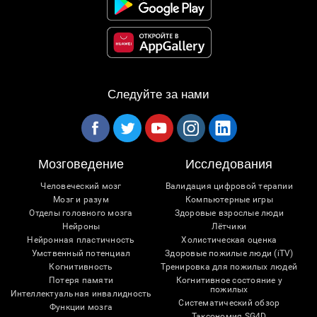
Следуйте за нами
Мозговедение
Исследования
Человеческий мозг
Валидация цифровой терапии
Мозг и разум
Компьютерные игры
Отделы головного мозга
Здоровые взрослые люди
Нейроны
Лётчики
Нейронная пластичность
Холистическая оценка
Умственный потенциал
Здоровые пожилые люди (iTV)
Когнитивность
Тренировка для пожилых людей
Потеря памяти
Когнитивное состояние у
пожилых
Интеллектуальная инвалидность
Систематический обзор
Функции мозга
Таксономия SG4D