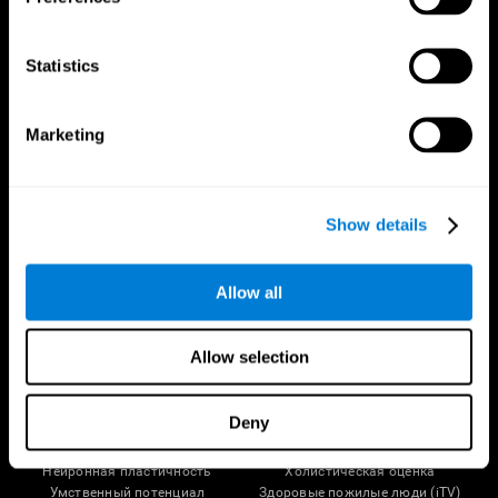
Statistics
Marketing
Show details
Следуйте за нами
Allow all
Мозговедение
Исследования
Allow selection
Человеческий мозг
Валидация цифровой терапии
Мозг и разум
Компьютерные игры
Deny
Отделы головного мозга
Здоровые взрослые люди
Нейроны
Лётчики
Нейронная пластичность
Холистическая оценка
Умственный потенциал
Здоровые пожилые люди (iTV)