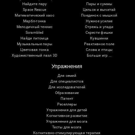
Найдите пару
Пары и суммы
Space Rescue
Целься и вычитай
Математический хаос
Поединок с мышкой
Марбл-гонка
Нужное усилие
Мелодичный теннис
Отрежь и упади
Scrambled
Скрести фишки
Найди питомца
Кувшинки
Музыкальные пары
Реактивное поле
Цветовая гонка
Слова и птицы
Художественный пазл 3D
Больше игр ...
Упражнения
Для семей
Для специалистов
Для исследователей
Образование
Патент
Реселлеры
Упражнения для детей
Когнитивное развитие
Упражнения для мозга
Тесты для мозга
Когнитивно-стимулирующая терапия