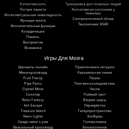
Когнитивность
Тренировка для пожилых людей
Потеря памяти
Когнитивное состояние у
пожилых
Интеллектуальная инвалидность
Систематический обзор
Функции мозга
Таксономия SG4D
Исполнительные функции
Координация
Память
Восприятие
Внимание
Игры Для Мозга
Шахматы онлайн
Приключения лягушки
Мини-кроссворд
Карамельная линия
Fruit Frenzy
Пазлы
Pipe Panic
Пингвин-исследователь
Crystal Miner
Числа
Солитер
Поймай лист
Robo Factory
Взорви шары
Ant Escape
Перекрёсток
Treasure Island
Гиперпространство
Neon Lights
ЗооФреш
Сведи меня с ума
Головоломка
Визуальный кроссворд
Бензоколонка