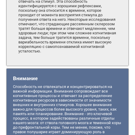
отвечать на стимул. Эта способность
идентифицируется с хорошими рефлексами,
поскольку она относится к времени, которое
проходит от момента восприятия стимула до
получения ответа на него. Некоторые исследования
отмечают, что страдающие рассеянным склерозом
тратят больше времени и отвечают медленнее, чем
здоровые люди; при этом чем сложнее когнитивная
задача, тем больше тратится времени, поскольку
вариабельность времени отклика имеет высокую
корреляцию с самопознаваемой когнитивной
усталостью.
Внимание
Способность не отвлекаться и концентрироваться на
важной информации. Внимание сопровождает все
когнитивные процессы и отвечает за распределение
когнитивных ресурсов в зависимости от значимости
внешних и внутренних стимулов. Хорошее внимание
важно для процессов более высокого уровня, таких, как
память или планирование. Внимание - это ключевой
процесс, в котором задействованы различные отделы
нашего мозга: от ствола головного мозга и теменной коры
до префронтальной коры. Тем не менее, похоже, что
правое полушарие играет доминирующую роль в