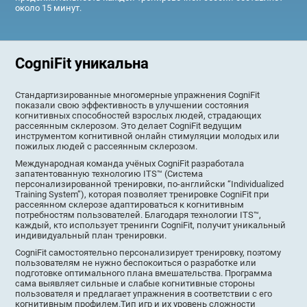
около 15 минут.
CogniFit уникальна
Стандартизированные многомерные упражнения CogniFit
показали свою эффективность в улучшении состояния
когнитивных способностей взрослых людей, страдающих
рассеянным склерозом. Это делает CogniFit ведущим
инструментом когнитивной онлайн стимуляции молодых или
пожилых людей с рассеянным склерозом.
Международная команда учёных CogniFit разработала
запатентованную технологию ITS™ (Система
персонализированной тренировки, по-английски “Individualized
Training System”), которая позволяет тренировке CogniFit при
рассеянном склерозе адаптироваться к когнитивным
потребностям пользователей. Благодаря технологии ITS™,
каждый, кто использует тренинги CogniFit, получит уникальный
индивидуальный план тренировки.
CogniFit самостоятельно персонализирует тренировку, поэтому
пользователям не нужно беспокоиться о разработке или
подготовке оптимального плана вмешательства. Программа
сама выявляет сильные и слабые когнитивные стороны
пользователя и предлагает упражнения в соответствии с его
когнитивным профилем.Тип игр и их уровень сложности