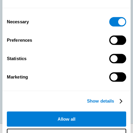
Тренировка при рассеянном склерозе направлена на
укрепление когнитивных способностей с целью
минимизации воздействия этих симптомов.
Consent
Necessary
Selection
Способствовать повышению продуктивности в учёбе или
работе: Связанные с рассеянным склерозом когнитивные
Preferences
проблемы могут очень негативно отражаться на учебной
или трудовой производительности. Вмешательство,
направленное на сокращение этих симптомов, может
помочь повысить эффективность в работе и обучении.
Statistics
Marketing
Благотворно влиять на социальную и личную жизнь:
Когнитивные симптомы рассеянного склероза также
затрудняют и усложняют досуг и повседневную
деятельность, в конечном счёте ухудшая качество жизни.
Уменьшение этих симптомов может также способствовать
продуктивности в этих сферах.
Show details
Allow all