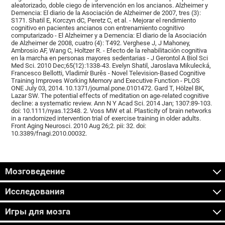
aleatorizado, doble ciego de intervención en los ancianos. Alzheimer y
Demencia: El diario de la Asociación de Alzheimer de 2007, tres (3):
S171. Shatil E, Korczyn dC, Peretz C, et al. - Mejorar el rendimiento
cognitivo en pacientes ancianos con entrenamiento cognitivo
computarizado - El Alzheimer y a Demencia: El diario de la Asociación
de Alzheimer de 2008, cuatro (4): T492. Verghese J, J Mahoney,
Ambrosio AF, Wang C, Holtzer R. - Efecto de la rehabilitación cognitiva
en la marcha en personas mayores sedentarias - J Gerontol A Biol Sci
Med Sci. 2010 Dec;65(12):1338-43. Evelyn Shatil, Jaroslava Mikulecká,
Francesco Bellotti, Vladimír Burěs - Novel Television-Based Cognitive
Training Improves Working Memory and Executive Function - PLOS
ONE July 03, 2014. 10.1371/journal.pone.0101472. Gard T, Hölzel BK,
Lazar SW. The potential effects of meditation on age-related cognitive
decline: a systematic review. Ann N Y Acad Sci. 2014 Jan; 1307:89-103.
doi: 10.1111/nyas.12348. 2. Voss MW et al. Plasticity of brain networks
in a randomized intervention trial of exercise training in older adults.
Front Aging Neurosci. 2010 Aug 26;2. pii: 32. doi:
10.3389/fnagi.2010.00032.
Мозговедение
Исследования
Игры для мозга