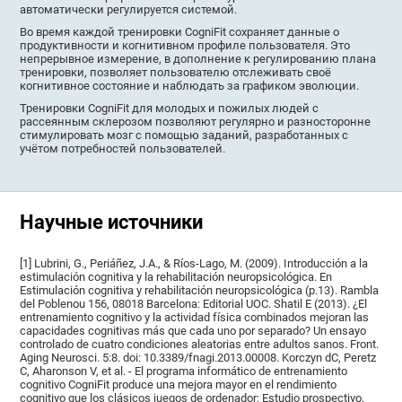
автоматически регулируется системой.
Во время каждой тренировки CogniFit сохраняет данные о
продуктивности и когнитивном профиле пользователя. Это
непрерывное измерение, в дополнение к регулированию плана
тренировки, позволяет пользователю отслеживать своё
когнитивное состояние и наблюдать за графиком эволюции.
Тренировки CogniFit для молодых и пожилых людей с
рассеянным склерозом позволяют регулярно и разносторонне
стимулировать мозг с помощью заданий, разработанных с
учётом потребностей пользователей.
Научные источники
[1] Lubrini, G., Periáñez, J.A., & Ríos-Lago, M. (2009). Introducción a la
estimulación cognitiva y la rehabilitación neuropsicológica. En
Estimulación cognitiva y rehabilitación neuropsicológica (p.13). Rambla
del Poblenou 156, 08018 Barcelona: Editorial UOC. Shatil E (2013). ¿El
entrenamiento cognitivo y la actividad física combinados mejoran las
capacidades cognitivas más que cada uno por separado? Un ensayo
controlado de cuatro condiciones aleatorias entre adultos sanos. Front.
Aging Neurosci. 5:8. doi: 10.3389/fnagi.2013.00008. Korczyn dC, Peretz
C, Aharonson V, et al. - El programa informático de entrenamiento
cognitivo CogniFit produce una mejora mayor en el rendimiento
cognitivo que los clásicos juegos de ordenador: Estudio prospectivo,