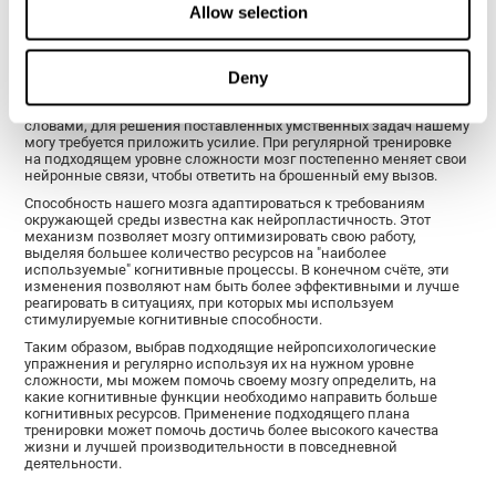
Как укрепляются когнитивные
Allow selection
функции?
Тренировка CogniFit при рассеянном склерозе состоит из ряда
Deny
нейропсихологических упражнений, бросающих вызов нашему
мозгу с учётом конкретных потребностей пользователя. Другими
словами, для решения поставленных умственных задач нашему
могу требуется приложить усилие. При регулярной тренировке
на подходящем уровне сложности мозг постепенно меняет свои
нейронные связи, чтобы ответить на брошенный ему вызов.
Способность нашего мозга адаптироваться к требованиям
окружающей среды известна как нейропластичность. Этот
механизм позволяет мозгу оптимизировать свою работу,
выделяя большее количество ресурсов на "наиболее
используемые" когнитивные процессы. В конечном счёте, эти
изменения позволяют нам быть более эффективными и лучше
реагировать в ситуациях, при которых мы используем
стимулируемые когнитивные способности.
Таким образом, выбрав подходящие нейропсихологические
упражнения и регулярно используя их на нужном уровне
сложности, мы можем помочь своему мозгу определить, на
какие когнитивные функции необходимо направить больше
когнитивных ресурсов. Применение подходящего плана
тренировки может помочь достичь более высокого качества
жизни и лучшей производительности в повседневной
деятельности.