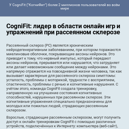
У CogniFit ("КогниФит") более 2 миллионов пользователей во всём
мире
CogniFit: лидер в области онлайн игр и
упражнений при рассеянном склерозе
Рассеянный склероз (РС) является хроническим
нейродегенеративным заболеванием, при котором поражаются
миелиновые оболочки, покрывающие аксоны нейронов. Это
приводит к тому, что нервный импульс, который передают
аксоны нейронов, прерывается или нарушается, что затрудняет
или делает невозможным сообщение между нейронами. Это
напрямую отражается на повседневной жизни человека, так как
вызывает характерные для рассеянного склероза симптомы:
усталость, проблемы с моторикой, трудности с восприятием,
спастичность, проблемы с речью и когнитивные нарушения. С
учётом этого, команда CogniFit создала тренировку,
направленную на улучшение состояния когнитивных
способностей, нарушенных при рассеянном склерозе. Эти
когнитивные упражнения специально предназначены для
молодых или пожилых людей, страдающих рассеянным
склерозом.
Взрослые, страдающие рассеянным склерозом, могут получить
доступ к онлайн тренировкам CogniFit с помощью различных
устройств, подключённых к Интернету: компьютера (веб-сайт),