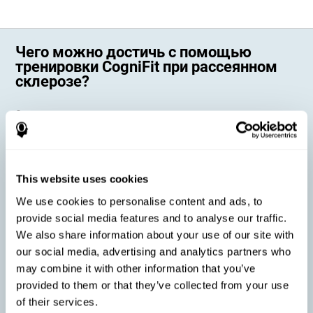
Чего можно достичь с помощью
тренировки CogniFit при рассеянном
склерозе?
Страдающие при рассеянном склерозе когнитивные
способности оказывают непосредственное влияние на нашу
повседневную жизнь. Когнитивная тренировка CogniFit при
рассеянном склерозе направлена на укрепление этих
когнитивных навыков и преследует конкретные цели:
This website uses cookies
Улучшить когнитивное состояние взрослых с рассеянным
склерозом: онлайн-тренировка CogniFit может эффективно
We use cookies to personalise content and ads, to
стимулировать когнитивные способности, нарушенные
provide social media features and to analyse our traffic.
этим неврологическим заболеванием. Это способствует
снижению степени нарушений.
We also share information about your use of our site with
our social media, advertising and analytics partners who
may combine it with other information that you’ve
Снизить симптомы, связанные с рассеянным склерозом:
provided to them or that they’ve collected from your use
Рассеянный склероз характеризуется рядом нарушений в
of their services.
миелиновой оболочке аксонов нейронов, что приводит к
появлению определённых когнитивных симптомов.